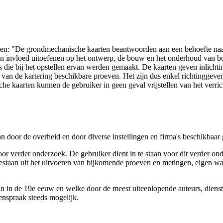
arten: "De grondmechanische kaarten beantwoorden aan een behoefte n
 een invloed uitoefenen op het ontwerp, de bouw en het onderhoud van
 die bij het opstellen ervan werden gemaakt. De kaarten geven inlich
e van de kartering beschikbare proeven. Het zijn dus enkel richtinggev
e kaarten kunnen de gebruiker in geen geval vrijstellen van het verri
n door de overheid en door diverse instellingen en firma's beschikbaa
verder onderzoek. De gebruiker dient in te staan voor dit verder ond
n bestaan uit het uitvoeren van bijkomende proeven en metingen, eigen
 in de 19e eeuw en welke door de meest uiteenlopende auteurs, diensten
genspraak steeds mogelijk.