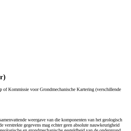
r)
p of Kommissie voor Grondmechanische Kartering (verschillende
n samenvattende weergave van die komponenten van het geologisch
de verstrekte gegevens mag echter geen absolute nauwkeurigheid
e geologische en grondmechanische gesteldheid van de ondergrond