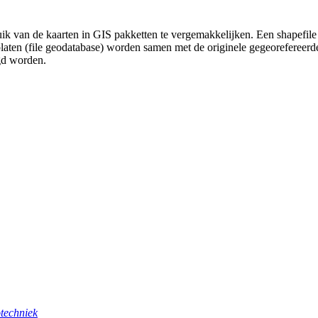
uik van de kaarten in GIS pakketten te vergemakkelijken. Een shapefile
platen (file geodatabase) worden samen met de originele gegeorefereer
gd worden.
techniek