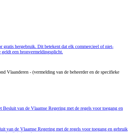
 gratis hergebruik. Dit betekent dat elk commercieel of niet-
 geldt een bronvermeldingsplicht.
ond Vlaanderen - (vermelding van de beheerder en de specifieke
et Besluit van de Vlaamse Regering met de regels voor toegang en
luit van de Vlaamse Regering met de regels voor toegang en gebruik