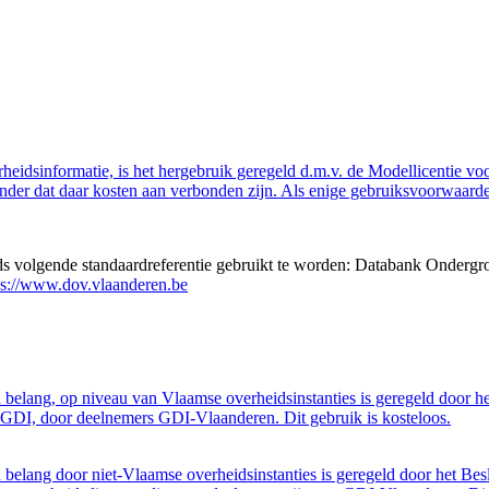
eidsinformatie, is het hergebruik geregeld d.m.v. de Modellicentie voor
nder dat daar kosten aan verbonden zijn. Als enige gebruiksvoorwaarde
eds volgende standaardreferentie gebruikt te worden: Databank Ondergr
ps://www.dov.vlaanderen.be
belang, op niveau van Vlaamse overheidsinstanties is geregeld door h
GDI, door deelnemers GDI-Vlaanderen. Dit gebruik is kosteloos.
belang door niet-Vlaamse overheidsinstanties is geregeld door het Bes