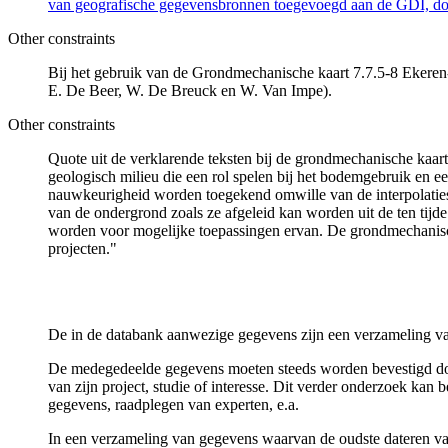
van geografische gegevensbronnen toegevoegd aan de GDI, door
Other constraints
Bij het gebruik van de Grondmechanische kaart 7.7.5-8 Ekeren-Zu
E. De Beer, W. De Breuck en W. Van Impe).
Other constraints
Quote uit de verklarende teksten bij de grondmechanische ka
geologisch milieu die een rol spelen bij het bodemgebruik en
nauwkeurigheid worden toegekend omwille van de interpolaties
van de ondergrond zoals ze afgeleid kan worden uit de ten tijd
worden voor mogelijke toepassingen ervan. De grondmechanisch
projecten."
De in de databank aanwezige gegevens zijn een verzameling va
De medegedeelde gegevens moeten steeds worden bevestigd door 
van zijn project, studie of interesse. Dit verder onderzoek ka
gegevens, raadplegen van experten, e.a.
In een verzameling van gegevens waarvan de oudste dateren van