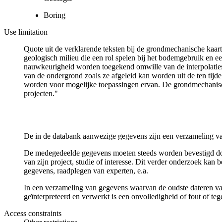
Boring
Use limitation
Quote uit de verklarende teksten bij de grondmechanische ka
geologisch milieu die een rol spelen bij het bodemgebruik en
nauwkeurigheid worden toegekend omwille van de interpolaties
van de ondergrond zoals ze afgeleid kan worden uit de ten tijd
worden voor mogelijke toepassingen ervan. De grondmechanisch
projecten."
De in de databank aanwezige gegevens zijn een verzameling va
De medegedeelde gegevens moeten steeds worden bevestigd door 
van zijn project, studie of interesse. Dit verder onderzoek ka
gegevens, raadplegen van experten, e.a.
In een verzameling van gegevens waarvan de oudste dateren van
geïnterpreteerd en verwerkt is een onvolledigheid of fout of te
Access constraints