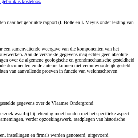
gebruik is kosteloos.
en naar het gebruikte rapport (I. Bolle en I. Meyus onder leiding van
aar een samenvattende weergave van die komponenten van het
 bouwwerken. Aan de verstrekte gegevens mag echter geen absolute
tingen over de algemene geologische en grondmechanische gesteldheid
ende documenten en de auteurs kunnen niet verantwoordelijk gesteld
chten van aanvullende proeven in functie van welomschreven
r gestelde gegevens over de Vlaamse Ondergrond.
erzoek waarbij hij rekening moet houden met het specifieke aspect
 waarnemingen, verder opzoekingswerk, raadplegen van historische
, instellingen en firma's werden genoteerd, uitgevoerd,