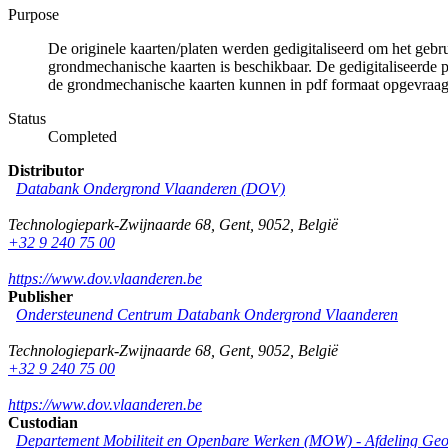
Purpose
De originele kaarten/platen werden gedigitaliseerd om het gebr
grondmechanische kaarten is beschikbaar. De gedigitaliseerde 
de grondmechanische kaarten kunnen in pdf formaat opgevraa
Status
Completed
Distributor
Databank Ondergrond Vlaanderen (DOV)
Technologiepark-Zwijnaarde 68
,
Gent
,
9052
,
België
+32 9 240 75 00
https://www.dov.vlaanderen.be
Publisher
Ondersteunend Centrum Databank Ondergrond Vlaanderen
Technologiepark-Zwijnaarde 68
,
Gent
,
9052
,
België
+32 9 240 75 00
https://www.dov.vlaanderen.be
Custodian
Departement Mobiliteit en Openbare Werken (MOW) - Afdeling Geo