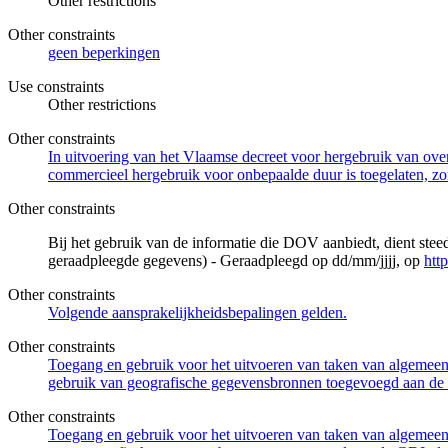
Other restrictions
Other constraints
geen beperkingen
Use constraints
Other restrictions
Other constraints
In uitvoering van het Vlaamse decreet voor hergebruik van overh
commercieel hergebruik voor onbepaalde duur is toegelaten, zo
Other constraints
Bij het gebruik van de informatie die DOV aanbiedt, dient ste
geraadpleegde gegevens) - Geraadpleegd op dd/mm/jjjj, op
htt
Other constraints
Volgende aansprakelijkheidsbepalingen gelden.
Other constraints
Toegang en gebruik voor het uitvoeren van taken van algemeen 
gebruik van geografische gegevensbronnen toegevoegd aan de 
Other constraints
Toegang en gebruik voor het uitvoeren van taken van algemeen 