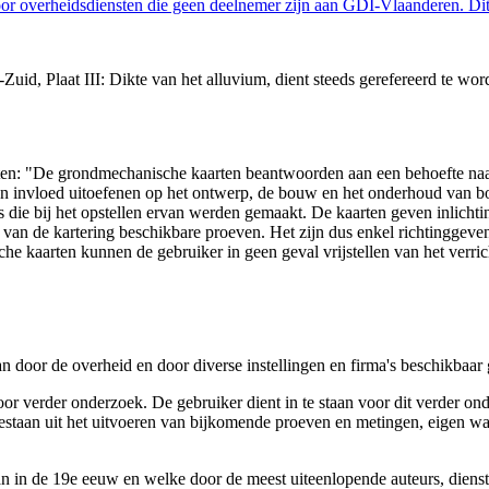
 overheidsdiensten die geen deelnemer zijn aan GDI-Vlaanderen. Dit 
id, Plaat III: Dikte van het alluvium, dient steeds gerefereerd te word
arten: "De grondmechanische kaarten beantwoorden aan een behoefte n
 een invloed uitoefenen op het ontwerp, de bouw en het onderhoud van
 die bij het opstellen ervan werden gemaakt. De kaarten geven inlich
e van de kartering beschikbare proeven. Het zijn dus enkel richtinggev
e kaarten kunnen de gebruiker in geen geval vrijstellen van het verri
n door de overheid en door diverse instellingen en firma's beschikbaa
verder onderzoek. De gebruiker dient in te staan voor dit verder ond
n bestaan uit het uitvoeren van bijkomende proeven en metingen, eigen
 in de 19e eeuw en welke door de meest uiteenlopende auteurs, diensten