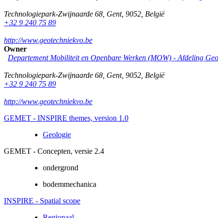
Technologiepark-Zwijnaarde 68
,
Gent
,
9052
,
België
+32 9 240 75 89
http://www.geotechniekvo.be
Owner
Departement Mobiliteit en Openbare Werken (MOW) - Afdeling Geo
Technologiepark-Zwijnaarde 68
,
Gent
,
9052
,
België
+32 9 240 75 89
http://www.geotechniekvo.be
GEMET - INSPIRE themes, version 1.0
Geologie
GEMET - Concepten, versie 2.4
ondergrond
bodemmechanica
INSPIRE - Spatial scope
Regionaal