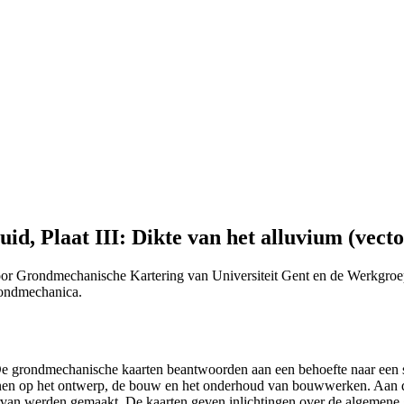
d, Plaat III: Dikte van het alluvium (vecto
or Grondmechanische Kartering van Universiteit Gent en de Werkgroe
Grondmechanica.
 "De grondmechanische kaarten beantwoorden aan een behoefte naar ee
efenen op het ontwerp, de bouw en het onderhoud van bouwwerken. Aan 
n ervan werden gemaakt. De kaarten geven inlichtingen over de algemen