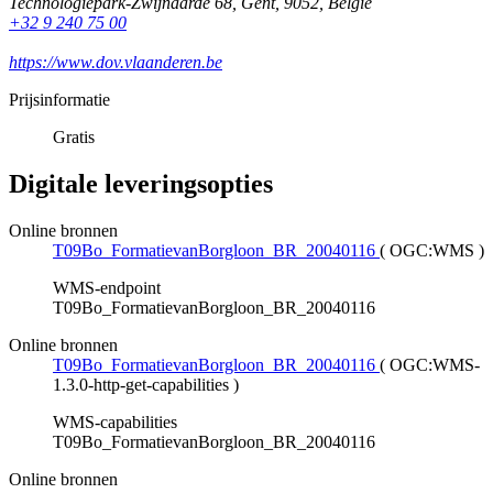
Technologiepark-Zwijnaarde 68
,
Gent
,
9052
,
België
+32 9 240 75 00
https://www.dov.vlaanderen.be
Prijsinformatie
Gratis
Digitale leveringsopties
Online bronnen
T09Bo_FormatievanBorgloon_BR_20040116
(
OGC:WMS
)
WMS-endpoint
T09Bo_FormatievanBorgloon_BR_20040116
Online bronnen
T09Bo_FormatievanBorgloon_BR_20040116
(
OGC:WMS-
1.3.0-http-get-capabilities
)
WMS-capabilities
T09Bo_FormatievanBorgloon_BR_20040116
Online bronnen