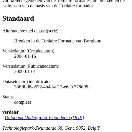
voorkomensgebieden van de Tertiaire formaties, de breuken en de
isohypsen van de basis van de Tertiaire formaties.
Standaard
Alternatieve titel dataset(serie)
Breuken in de Tertiaire Formatie van Borgloon
Versiedatum (Creatiedatum)
2004-01-16
Versiedatum (Publicatiedatum)
2009-01-01
Dataset(serie) identificator
38f9fbd6-a572-4b4d-af13-e6efc778df8b
Status
compleet
verdeler
Databank Ondergrond Vlaanderen (DOV)
Technologiepark-Zwijnaarde 68
,
Gent
,
9052
,
België