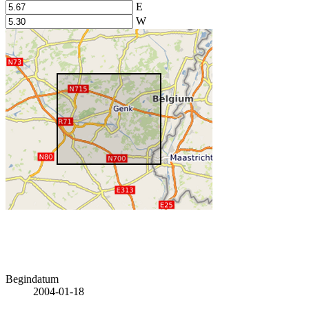
E
W
Begindatum
2004-01-18