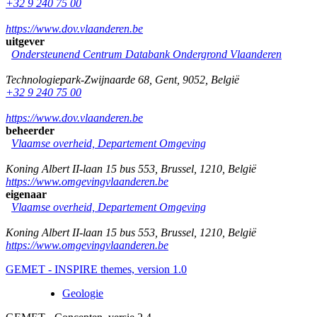
+32 9 240 75 00
https://www.dov.vlaanderen.be
uitgever
Ondersteunend Centrum Databank Ondergrond Vlaanderen
Technologiepark-Zwijnaarde 68
,
Gent
,
9052
,
België
+32 9 240 75 00
https://www.dov.vlaanderen.be
beheerder
Vlaamse overheid, Departement Omgeving
Koning Albert II-laan 15 bus 553
,
Brussel
,
1210
,
België
https://www.omgevingvlaanderen.be
eigenaar
Vlaamse overheid, Departement Omgeving
Koning Albert II-laan 15 bus 553
,
Brussel
,
1210
,
België
https://www.omgevingvlaanderen.be
GEMET - INSPIRE themes, version 1.0
Geologie