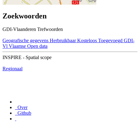
Zoekwoorden
GDI-Vlaanderen Trefwoorden
Geografische gegevens
Herbruikbaar
Kosteloos
Toegevoegd GDI-
Vl
Vlaamse Open data
INSPIRE - Spatial scope
Regionaal
Over
Github