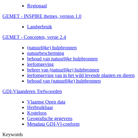
Regionaal
GEMET - INSPIRE themes, version 1.0
Landgebruik
GEMET - Concepten, versie 2.4
(natuurlijke) hulpbronnen
natuurbescherming
behoud van natuurlijke hulpbronnen
leefomgeving
beheer van (natuurlijke) hulpbronnen
leefomgeving van in het wild levende planten en dieren
behoud van (natuurlijke) hulpbronnen
GDI-Vlaanderen Trefwoorden
Vlaamse Open data
Herbruikbaar
Kosteloos
Geografische gegevens
Metadata GDI-Vl-conform
Keywords