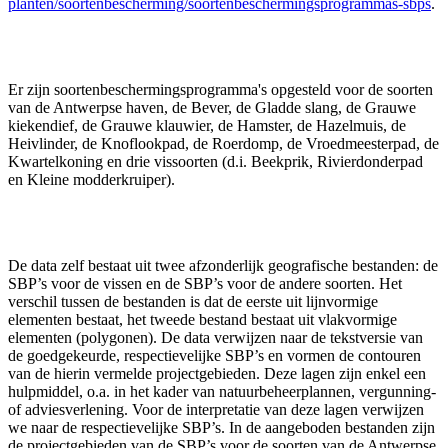
planten/soortenbescherming/soortenbeschermingsprogrammas-sbps
.
Er zijn soortenbeschermingsprogramma's opgesteld voor de soorten
van de Antwerpse haven, de Bever, de Gladde slang, de Grauwe
kiekendief, de Grauwe klauwier, de Hamster, de Hazelmuis, de
Heivlinder, de Knoflookpad, de Roerdomp, de Vroedmeesterpad, de
Kwartelkoning en drie vissoorten (d.i. Beekprik, Rivierdonderpad
en Kleine modderkruiper).
De data zelf bestaat uit twee afzonderlijk geografische bestanden: de
SBP’s voor de vissen en de SBP’s voor de andere soorten. Het
verschil tussen de bestanden is dat de eerste uit lijnvormige
elementen bestaat, het tweede bestand bestaat uit vlakvormige
elementen (polygonen). De data verwijzen naar de tekstversie van
de goedgekeurde, respectievelijke SBP’s en vormen de contouren
van de hierin vermelde projectgebieden. Deze lagen zijn enkel een
hulpmiddel, o.a. in het kader van natuurbeheerplannen, vergunning-
of adviesverlening. Voor de interpretatie van deze lagen verwijzen
we naar de respectievelijke SBP’s. In de aangeboden bestanden zijn
de projectgebieden van de SBP’s voor de soorten van de Antwerpse