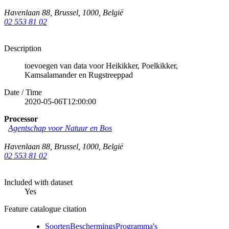
Havenlaan 88
,
Brussel
,
1000
,
België
02 553 81 02
Description
toevoegen van data voor Heikikker, Poelkikker,
Kamsalamander en Rugstreeppad
Date / Time
2020-05-06T12:00:00
Processor
Agentschap voor Natuur en Bos
Havenlaan 88
,
Brussel
,
1000
,
België
02 553 81 02
Included with dataset
Yes
Feature catalogue citation
SoortenBeschermingsProgramma's