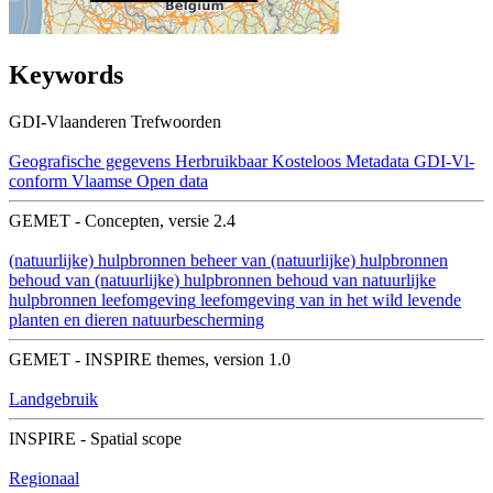
Keywords
GDI-Vlaanderen Trefwoorden
Geografische gegevens
Herbruikbaar
Kosteloos
Metadata GDI-Vl-
conform
Vlaamse Open data
GEMET - Concepten, versie 2.4
(natuurlijke) hulpbronnen
beheer van (natuurlijke) hulpbronnen
behoud van (natuurlijke) hulpbronnen
behoud van natuurlijke
hulpbronnen
leefomgeving
leefomgeving van in het wild levende
planten en dieren
natuurbescherming
GEMET - INSPIRE themes, version 1.0
Landgebruik
INSPIRE - Spatial scope
Regionaal