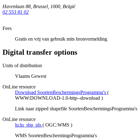
Havenlaan 88
,
Brussel
,
1000
,
België
02 553 81 02
Fees
Gratis en vrij van gebruik mits bronvermelding
Digital transfer options
Units of distribution
Vlaams Gewest
OnLine resource
Download SoortenBeschermingsProgramma's
(
WWW:DOWNLOAD-1.0-http--download
)
Link naar zipped shapefile SoortenBeschermingsProgramma's
OnLine resource
lu:lu_sbp_pls
(
OGC:WMS
)
WMS SoortenBeschermingsProgramma's