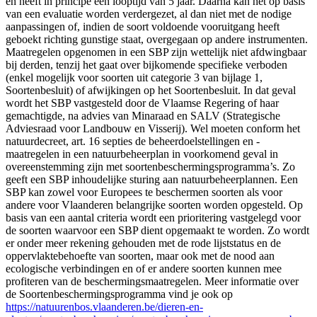
en heeft in principe een looptijd van 5 jaar. Daarna kan het op basis
van een evaluatie worden verdergezet, al dan niet met de nodige
aanpassingen of, indien de soort voldoende vooruitgang heeft
geboekt richting gunstige staat, overgegaan op andere instrumenten.
Maatregelen opgenomen in een SBP zijn wettelijk niet afdwingbaar
bij derden, tenzij het gaat over bijkomende specifieke verboden
(enkel mogelijk voor soorten uit categorie 3 van bijlage 1,
Soortenbesluit) of afwijkingen op het Soortenbesluit. In dat geval
wordt het SBP vastgesteld door de Vlaamse Regering of haar
gemachtigde, na advies van Minaraad en SALV (Strategische
Adviesraad voor Landbouw en Visserij). Wel moeten conform het
natuurdecreet, art. 16 septies de beheerdoelstellingen en -
maatregelen in een natuurbeheerplan in voorkomend geval in
overeenstemming zijn met soortenbeschermingsprogramma’s. Zo
geeft een SBP inhoudelijke sturing aan natuurbeheerplannen. Een
SBP kan zowel voor Europees te beschermen soorten als voor
andere voor Vlaanderen belangrijke soorten worden opgesteld. Op
basis van een aantal criteria wordt een prioritering vastgelegd voor
de soorten waarvoor een SBP dient opgemaakt te worden. Zo wordt
er onder meer rekening gehouden met de rode lijststatus en de
oppervlaktebehoefte van soorten, maar ook met de nood aan
ecologische verbindingen en of er andere soorten kunnen mee
profiteren van de beschermingsmaatregelen. Meer informatie over
de Soortenbeschermingsprogramma vind je ook op
https://natuurenbos.vlaanderen.be/dieren-en-