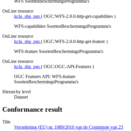
WFS SoortenBeschermingsProgramma's
OnLine resource
lu:lu_sbp_pgs
(
OGC:WFS-2.0.0-http-get-capabilities
)
WFS-capabilities SoortenBeschermingsProgramma's
OnLine resource
lu:lu_sbp_pgs
(
OGC:WFS-2.0.0-http-get-feature
)
WFS-feature SoortenBeschermingsProgramma's
OnLine resource
lu:lu_sbp_pgs
(
OGC:OGC-API-Features
)
OGC Features API: WFS-feature
SoortenBeschermingsProgramma's
Hierarchy level
Dataset
Conformance result
Title
Verordening (EU) nr. 1089/2010 van de Commissie van 23