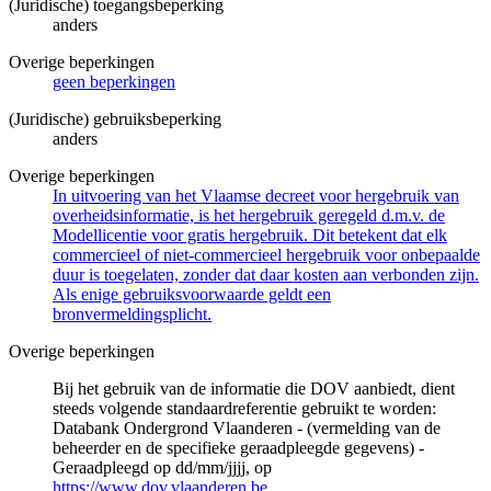
(Juridische) toegangsbeperking
anders
Overige beperkingen
geen beperkingen
(Juridische) gebruiksbeperking
anders
Overige beperkingen
In uitvoering van het Vlaamse decreet voor hergebruik van
overheidsinformatie, is het hergebruik geregeld d.m.v. de
Modellicentie voor gratis hergebruik. Dit betekent dat elk
commercieel of niet-commercieel hergebruik voor onbepaalde
duur is toegelaten, zonder dat daar kosten aan verbonden zijn.
Als enige gebruiksvoorwaarde geldt een
bronvermeldingsplicht.
Overige beperkingen
Bij het gebruik van de informatie die DOV aanbiedt, dient
steeds volgende standaardreferentie gebruikt te worden:
Databank Ondergrond Vlaanderen - (vermelding van de
beheerder en de specifieke geraadpleegde gegevens) -
Geraadpleegd op dd/mm/jjjj, op
https://www.dov.vlaanderen.be