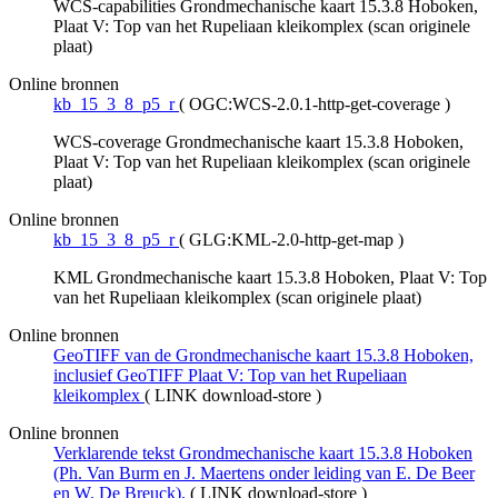
WCS-capabilities Grondmechanische kaart 15.3.8 Hoboken,
Plaat V: Top van het Rupeliaan kleikomplex (scan originele
plaat)
Online bronnen
kb_15_3_8_p5_r
(
OGC:WCS-2.0.1-http-get-coverage
)
WCS-coverage Grondmechanische kaart 15.3.8 Hoboken,
Plaat V: Top van het Rupeliaan kleikomplex (scan originele
plaat)
Online bronnen
kb_15_3_8_p5_r
(
GLG:KML-2.0-http-get-map
)
KML Grondmechanische kaart 15.3.8 Hoboken, Plaat V: Top
van het Rupeliaan kleikomplex (scan originele plaat)
Online bronnen
GeoTIFF van de Grondmechanische kaart 15.3.8 Hoboken,
inclusief GeoTIFF Plaat V: Top van het Rupeliaan
kleikomplex
(
LINK download-store
)
Online bronnen
Verklarende tekst Grondmechanische kaart 15.3.8 Hoboken
(Ph. Van Burm en J. Maertens onder leiding van E. De Beer
en W. De Breuck).
(
LINK download-store
)