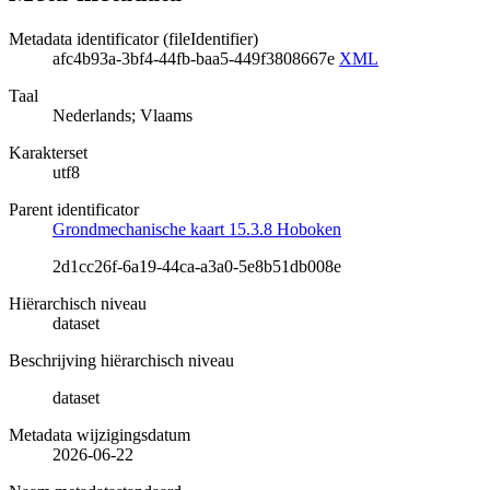
Metadata identificator (fileIdentifier)
afc4b93a-3bf4-44fb-baa5-449f3808667e
XML
Taal
Nederlands; Vlaams
Karakterset
utf8
Parent identificator
Grondmechanische kaart 15.3.8 Hoboken
2d1cc26f-6a19-44ca-a3a0-5e8b51db008e
Hiërarchisch niveau
dataset
Beschrijving hiërarchisch niveau
dataset
Metadata wijzigingsdatum
2026-06-22