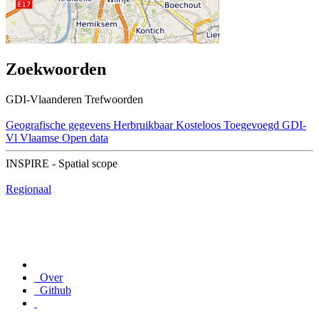
Zoekwoorden
GDI-Vlaanderen Trefwoorden
Geografische gegevens
Herbruikbaar
Kosteloos
Toegevoegd GDI-
Vl
Vlaamse Open data
INSPIRE - Spatial scope
Regionaal
Over
Github