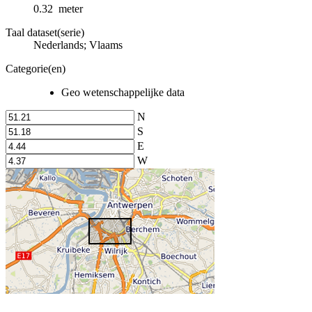
0.32 meter
Taal dataset(serie)
Nederlands; Vlaams
Categorie(en)
Geo wetenschappelijke data
N
S
E
W