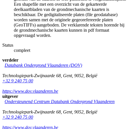
Een shapefile met een overzicht van de gekarteerde
deelkaartbladen van de grondmechanische kaarten is
beschikbaar. De gedigitaliseerde platen (file geodatabase)
worden samen met de originele gegeorefereerde platen
(GeoTIFFs) aangeboden. De verklarende teksten horende bij
de grondmechanische kaarten kunnen in pdf formaat
opgevraagd worden.
Status
compleet
verdeler
Databank Ondergrond Vlaanderen (DOV)
Technologiepark-Zwijnaarde 68
,
Gent
,
9052
,
België
+32 9 240 75 00
https://www.dov.vlaanderen.be
uitgever
Ondersteunend Centrum Databank Ondergrond Vlaanderen
Technologiepark-Zwijnaarde 68
,
Gent
,
9052
,
België
+32 9 240 75 00
https://www.dov.vlaanderen.be