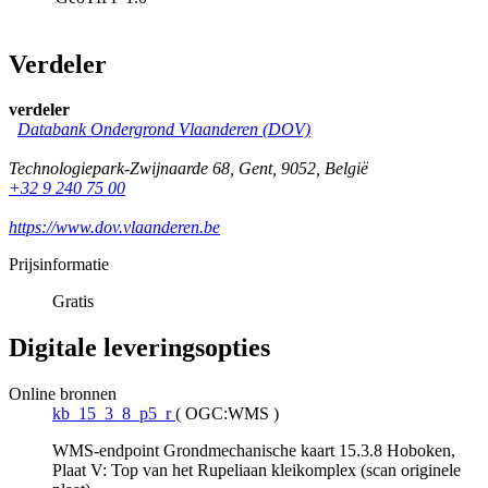
Verdeler
verdeler
Databank Ondergrond Vlaanderen (DOV)
Technologiepark-Zwijnaarde 68
,
Gent
,
9052
,
België
+32 9 240 75 00
https://www.dov.vlaanderen.be
Prijsinformatie
Gratis
Digitale leveringsopties
Online bronnen
kb_15_3_8_p5_r
(
OGC:WMS
)
WMS-endpoint Grondmechanische kaart 15.3.8 Hoboken,
Plaat V: Top van het Rupeliaan kleikomplex (scan originele