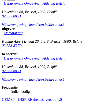
Departement Omgeving - Afdeling Beleid
Havenlaan 88
,
Brussel
,
1000
,
België
02 553 80 11
https://omgeving.vlaanderen.be/nl/contact
uitgever
MercatorNet
Koning Albert II-laan 20, bus 8
,
Brussel
,
1000
,
België
02 553 83 50
beheerder
Departement Omgeving - Afdeling Beleid
Havenlaan 88
,
Brussel
,
1000
,
België
02 553 80 11
https://omgeving.vlaanderen.be/nl/contact
Frequentie
indien nodig
GEMET - INSPIRE themes, version 1.0