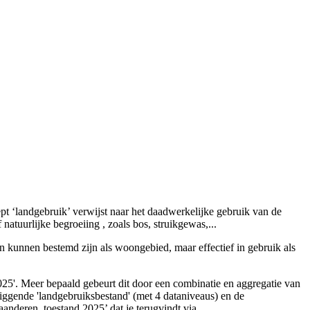
pt ‘landgebruik’ verwijst naar het daadwerkelijke gebruik van de
 natuurlijke begroeiing , zoals bos, struikgewas,...
n kunnen bestemd zijn als woongebied, maar effectief in gebruik als
025'. Meer bepaald gebeurt dit door een combinatie en aggregatie van
liggende 'landgebruiksbestand' (met 4 dataniveaus) en de
anderen, toestand 2025’ dat je terugvindt via