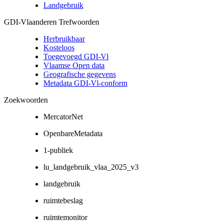
Landgebruik
GDI-Vlaanderen Trefwoorden
Herbruikbaar
Kosteloos
Toegevoegd GDI-Vl
Vlaamse Open data
Geografische gegevens
Metadata GDI-Vl-conform
Zoekwoorden
MercatorNet
OpenbareMetadata
1-publiek
lu_landgebruik_vlaa_2025_v3
landgebruik
ruimtebeslag
ruimtemonitor