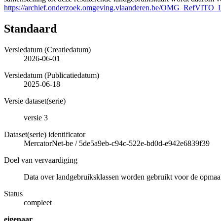
https://archief.onderzoek.omgeving.vlaanderen.be/OMG_RefVIT
Standaard
Versiedatum (Creatiedatum)
2026-06-01
Versiedatum (Publicatiedatum)
2025-06-18
Versie dataset(serie)
versie 3
Dataset(serie) identificator
MercatorNet-be
/
5de5a9eb-c94c-522e-bd0d-e942e6839f39
Doel van vervaardiging
Data over landgebruiksklassen worden gebruikt voor de opmaak 
Status
compleet
eigenaar