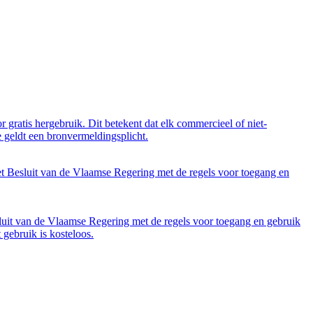
 gratis hergebruik. Dit betekent dat elk commercieel of niet-
 geldt een bronvermeldingsplicht.
et Besluit van de Vlaamse Regering met de regels voor toegang en
luit van de Vlaamse Regering met de regels voor toegang en gebruik
gebruik is kosteloos.