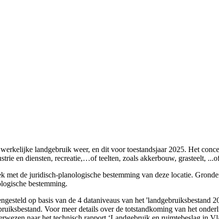
erkelijke landgebruik weer, en dit voor toestandsjaar 2025. Het conce
rie en diensten, recreatie,…of teelten, zoals akkerbouw, grasteelt, ...of
tiek met de juridisch-planologische bestemming van deze locatie. Gronde
nologische bestemming.
ngesteld op basis van de 4 dataniveaus van het 'landgebruiksbestand 2
ebruiksbestand. Voor meer details over de totstandkoming van het onder
erwezen naar het technisch rapport ‘Landgebruik en ruimtebeslag in Vla