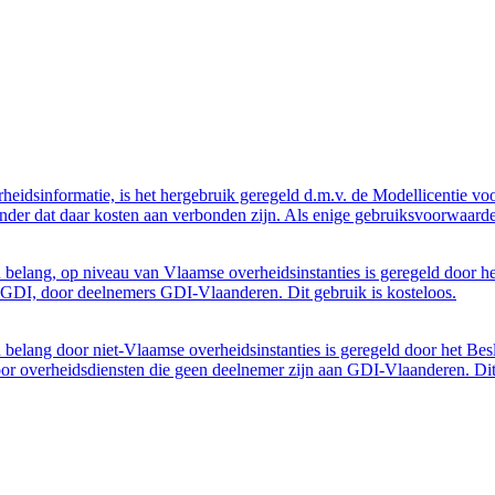
eidsinformatie, is het hergebruik geregeld d.m.v. de Modellicentie voor
nder dat daar kosten aan verbonden zijn. Als enige gebruiksvoorwaarde
belang, op niveau van Vlaamse overheidsinstanties is geregeld door h
GDI, door deelnemers GDI-Vlaanderen. Dit gebruik is kosteloos.
belang door niet-Vlaamse overheidsinstanties is geregeld door het Bes
 overheidsdiensten die geen deelnemer zijn aan GDI-Vlaanderen. Dit 