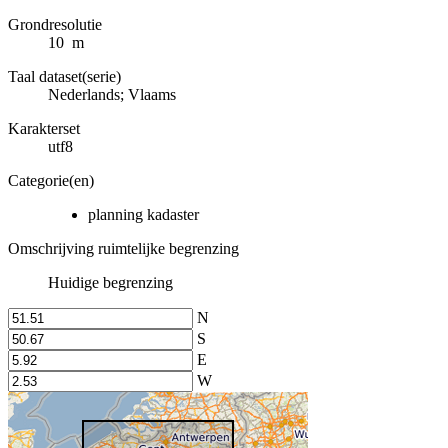
Grondresolutie
10 m
Taal dataset(serie)
Nederlands; Vlaams
Karakterset
utf8
Categorie(en)
planning kadaster
Omschrijving ruimtelijke begrenzing
Huidige begrenzing
N
S
E
W