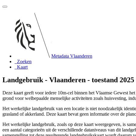
Metadata Vlaanderen
Zoeken
Kaart
Landgebruik - Vlaanderen - toestand 2025
Deze kaart geeft voor iedere 10m-cel binnen het Vlaamse Gewest het w
grond voor welbepaalde menselijke activiteiten zoals huisvesting, indust
Het werkelijke landgebruik van een locatie is niet noodzakelijk iden
grasland of akkerland. Deze kaart bevat geen informatie over de pla
Het werkelijke landgebruik, zoals op deze kaart weergegeven, is same
een aantal categorieën uit de verschillende dataniveaus van dit landg
samenstelling tot deze resulterende landgebruikskaart wordt daarom v