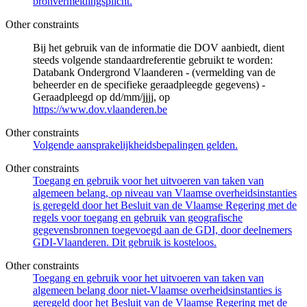
bronvermeldingsplicht.
Other constraints
Bij het gebruik van de informatie die DOV aanbiedt, dient
steeds volgende standaardreferentie gebruikt te worden:
Databank Ondergrond Vlaanderen - (vermelding van de
beheerder en de specifieke geraadpleegde gegevens) -
Geraadpleegd op dd/mm/jjjj, op
https://www.dov.vlaanderen.be
Other constraints
Volgende aansprakelijkheidsbepalingen gelden.
Other constraints
Toegang en gebruik voor het uitvoeren van taken van
algemeen belang, op niveau van Vlaamse overheidsinstanties
is geregeld door het Besluit van de Vlaamse Regering met de
regels voor toegang en gebruik van geografische
gegevensbronnen toegevoegd aan de GDI, door deelnemers
GDI-Vlaanderen. Dit gebruik is kosteloos.
Other constraints
Toegang en gebruik voor het uitvoeren van taken van
algemeen belang door niet-Vlaamse overheidsinstanties is
geregeld door het Besluit van de Vlaamse Regering met de