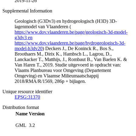
2019-11-26
Supplemental Information
Geologisch (G3Dv3) en hydrogeologisch (H3D) 3D-
lagenmodel van Vlaanderen (
https://www.dov.vlaanderen.be/page/geologisch-3d-model-
g3dv3 en
https://www.dov.vlaanderen.be/page/hydrogeologisch-3d-
model-h3dv20
) Deckers J., De Koninck R., Bos S.,
Broothaers M., Dirix K., Hambsch L., Lagrou, D.,
Lanckacker T., Matthijs, J., Rombaut B., Van Baelen K. &
Van Haren T., 2019. Studie uitgevoerd in opdracht van:
Vlaams Planbureau voor Omgeving (Departement
Omgeving) en Vlaamse Milieumaatschappij
2018/RMA/R/1569, 286p + bijlagen.
Unique resource identifier
EPSG:31370
Distribution format
Name
Version
GML
3.2