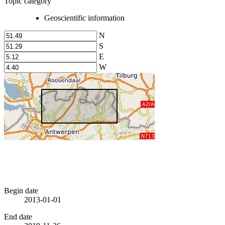
Topic category
Geoscientific information
N
S
E
W
Begin date
2013-01-01
End date