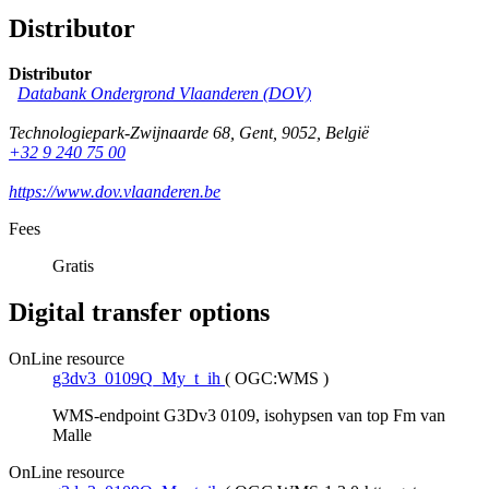
Distributor
Distributor
Databank Ondergrond Vlaanderen (DOV)
Technologiepark-Zwijnaarde 68
,
Gent
,
9052
,
België
+32 9 240 75 00
https://www.dov.vlaanderen.be
Fees
Gratis
Digital transfer options
OnLine resource
g3dv3_0109Q_My_t_ih
(
OGC:WMS
)
WMS-endpoint G3Dv3 0109, isohypsen van top Fm van
Malle
OnLine resource