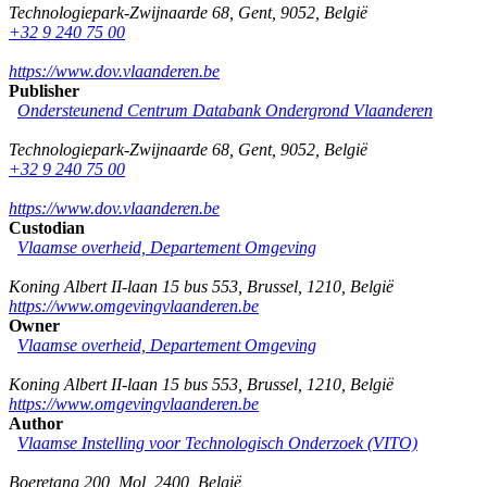
Technologiepark-Zwijnaarde 68
,
Gent
,
9052
,
België
+32 9 240 75 00
https://www.dov.vlaanderen.be
Publisher
Ondersteunend Centrum Databank Ondergrond Vlaanderen
Technologiepark-Zwijnaarde 68
,
Gent
,
9052
,
België
+32 9 240 75 00
https://www.dov.vlaanderen.be
Custodian
Vlaamse overheid, Departement Omgeving
Koning Albert II-laan 15 bus 553
,
Brussel
,
1210
,
België
https://www.omgevingvlaanderen.be
Owner
Vlaamse overheid, Departement Omgeving
Koning Albert II-laan 15 bus 553
,
Brussel
,
1210
,
België
https://www.omgevingvlaanderen.be
Author
Vlaamse Instelling voor Technologisch Onderzoek (VITO)
Boeretang 200
,
Mol
,
2400
,
België