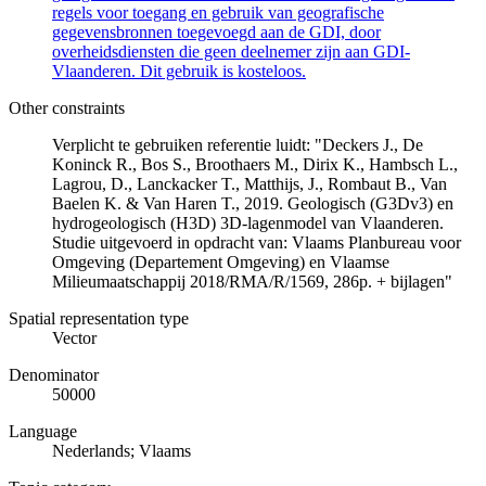
regels voor toegang en gebruik van geografische
gegevensbronnen toegevoegd aan de GDI, door
overheidsdiensten die geen deelnemer zijn aan GDI-
Vlaanderen. Dit gebruik is kosteloos.
Other constraints
Verplicht te gebruiken referentie luidt: "Deckers J., De
Koninck R., Bos S., Broothaers M., Dirix K., Hambsch L.,
Lagrou, D., Lanckacker T., Matthijs, J., Rombaut B., Van
Baelen K. & Van Haren T., 2019. Geologisch (G3Dv3) en
hydrogeologisch (H3D) 3D-lagenmodel van Vlaanderen.
Studie uitgevoerd in opdracht van: Vlaams Planbureau voor
Omgeving (Departement Omgeving) en Vlaamse
Milieumaatschappij 2018/RMA/R/1569, 286p. + bijlagen"
Spatial representation type
Vector
Denominator
50000
Language
Nederlands; Vlaams