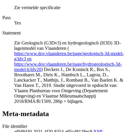
Zie vermelde specificatie
Pass
Yes
Statement
Zie Geologisch (G3Dv3) en hydrogeologisch (H3D) 3D-
lagenmodel van Vlaanderen (
https://www.dov.vlaanderen.be/page/geologisch-3d-model-
g3dv3 en
https://www.dov.vlaanderen.be/page/hydrogeologisch-3d-
model-h3dv20
) Deckers J., De Koninck R., Bos S.,
Broothaers M., Dirix K., Hambsch L., Lagrou, D.,
Lanckacker T., Matthijs, J., Rombaut B., Van Baelen K. &
Van Haren T., 2019. Studie uitgevoerd in opdracht van:
Vlaams Planbureau voor Omgeving (Departement
Omgeving) en Vlaamse Milieumaatschappij
2018/RMA/R/1569, 286p + bijlagen.
Meta-metadata
File identifier
af0d8d30-2031-4f20-8354-e95cd8128ec9
XML