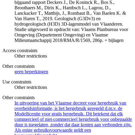
bijgaand rapport Deckers J., De Koninck R., Bos S.,
Broothaers M., Dirix K., Hambsch L., Lagrou, D.,
Lanckacker T., Matthijs, J., Rombaut B., Van Baelen K. &
Van Haren T., 2019. Geologisch (G3Dv3) en
hydrogeologisch (H3D) 3D-lagenmodel van Vlaanderen.
Studie uitgevoerd in opdracht van: Vlaams Planbureau voor
Omgeving (Departement Omgeving) en Vlaamse
Milieumaatschappij 2018/RMA/R/1569, 286p. + bijlagen
Access constraints
Other restrictions
Other constraints
geen beperkingen
Use constraints
Other restrictions
Other constraints
In uitvoering van het Vlaamse decreet voor hergebruik van
overheidsinformatie, is het hergebruik geregeld d.m.v. de
Modellicentie voor gratis hergebruik. Dit betekent dat elk
commercieel of niet-commercieel hergebruik voor onbepaalde
duur is toegelaten, zonder dat daar kosten aan verbonden zijn.
Als enige gebruiksvoorwaarde geldt een