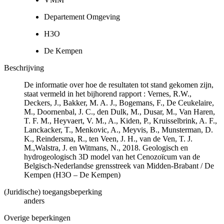
Departement Omgeving
H3O
De Kempen
Beschrijving
De informatie over hoe de resultaten tot stand gekomen zijn,
staat vermeld in het bijhorend rapport : Vernes, R.W.,
Deckers, J., Bakker, M. A. J., Bogemans, F., De Ceukelaire,
M., Doornenbal, J. C., den Dulk, M., Dusar, M., Van Haren,
T. F. M., Heyvaert, V. M., A., Kiden, P., Kruisselbrink, A. F.,
Lanckacker, T., Menkovic, A., Meyvis, B., Munsterman, D.
K., Reindersma, R., ten Veen, J. H., van de Ven, T. J.
M.,Walstra, J. en Witmans, N., 2018. Geologisch en
hydrogeologisch 3D model van het Cenozoïcum van de
Belgisch-Nederlandse grensstreek van Midden-Brabant / De
Kempen (H3O – De Kempen)
(Juridische) toegangsbeperking
anders
Overige beperkingen