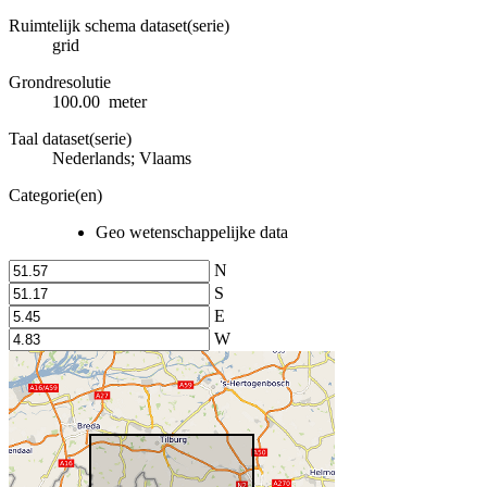
Ruimtelijk schema dataset(serie)
grid
Grondresolutie
100.00 meter
Taal dataset(serie)
Nederlands; Vlaams
Categorie(en)
Geo wetenschappelijke data
N
S
E
W