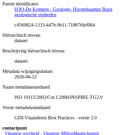
Parent identificator
H3O-De Kempen - Geologie- Hoogtekaarten Basis
geologische eenheden
c4569824-1333-447b-9b11-718876fef084
Hiërarchisch niveau
dataset
Beschrijving hiërarchisch niveau
dataset
Metadata wijzigingsdatum
2026-06-22
Naam metadatastandaard
ISO 19115/2003/Cor.1:2006/INSPIRE-TG2.0
Versie metadatastandaard
GDI-Vlaanderen Best Practices - versie 2.0
contactpunt
Vlaamse overheid - Vlaamse MilieuMaatschappij