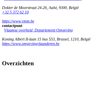
Dokter de Moorstraat 24-26
,
Aalst
,
9300
,
België
+32 5 372 62 10
https://www.vmm.be
contactpunt
Vlaamse overheid, Departement Omgeving
Koning Albert II-laan 15 bus 553
,
Brussel
,
1210
,
België
https://www.omgevingvlaanderen.be
Overzichten