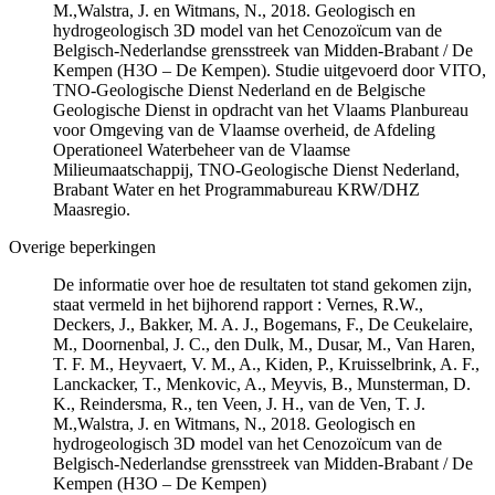
M.,Walstra, J. en Witmans, N., 2018. Geologisch en
hydrogeologisch 3D model van het Cenozoïcum van de
Belgisch-Nederlandse grensstreek van Midden-Brabant / De
Kempen (H3O – De Kempen). Studie uitgevoerd door VITO,
TNO-Geologische Dienst Nederland en de Belgische
Geologische Dienst in opdracht van het Vlaams Planbureau
voor Omgeving van de Vlaamse overheid, de Afdeling
Operationeel Waterbeheer van de Vlaamse
Milieumaatschappij, TNO-Geologische Dienst Nederland,
Brabant Water en het Programmabureau KRW/DHZ
Maasregio.
Overige beperkingen
De informatie over hoe de resultaten tot stand gekomen zijn,
staat vermeld in het bijhorend rapport : Vernes, R.W.,
Deckers, J., Bakker, M. A. J., Bogemans, F., De Ceukelaire,
M., Doornenbal, J. C., den Dulk, M., Dusar, M., Van Haren,
T. F. M., Heyvaert, V. M., A., Kiden, P., Kruisselbrink, A. F.,
Lanckacker, T., Menkovic, A., Meyvis, B., Munsterman, D.
K., Reindersma, R., ten Veen, J. H., van de Ven, T. J.
M.,Walstra, J. en Witmans, N., 2018. Geologisch en
hydrogeologisch 3D model van het Cenozoïcum van de
Belgisch-Nederlandse grensstreek van Midden-Brabant / De
Kempen (H3O – De Kempen)