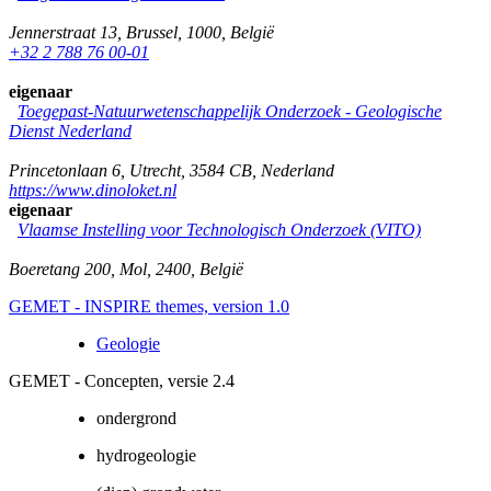
Jennerstraat 13
,
Brussel
,
1000
,
België
+32 2 788 76 00-01
eigenaar
Toegepast-Natuurwetenschappelijk Onderzoek - Geologische
Dienst Nederland
Princetonlaan 6
,
Utrecht
,
3584 CB
,
Nederland
https://www.dinoloket.nl
eigenaar
Vlaamse Instelling voor Technologisch Onderzoek (VITO)
Boeretang 200
,
Mol
,
2400
,
België
GEMET - INSPIRE themes, version 1.0
Geologie
GEMET - Concepten, versie 2.4
ondergrond
hydrogeologie