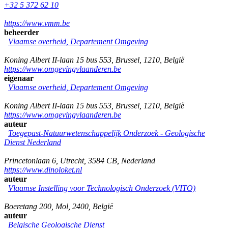
+32 5 372 62 10
https://www.vmm.be
beheerder
Vlaamse overheid, Departement Omgeving
Koning Albert II-laan 15 bus 553
,
Brussel
,
1210
,
België
https://www.omgevingvlaanderen.be
eigenaar
Vlaamse overheid, Departement Omgeving
Koning Albert II-laan 15 bus 553
,
Brussel
,
1210
,
België
https://www.omgevingvlaanderen.be
auteur
Toegepast-Natuurwetenschappelijk Onderzoek - Geologische
Dienst Nederland
Princetonlaan 6
,
Utrecht
,
3584 CB
,
Nederland
https://www.dinoloket.nl
auteur
Vlaamse Instelling voor Technologisch Onderzoek (VITO)
Boeretang 200
,
Mol
,
2400
,
België
auteur
Belgische Geologische Dienst