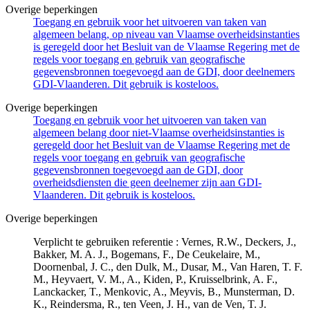
Overige beperkingen
Toegang en gebruik voor het uitvoeren van taken van
algemeen belang, op niveau van Vlaamse overheidsinstanties
is geregeld door het Besluit van de Vlaamse Regering met de
regels voor toegang en gebruik van geografische
gegevensbronnen toegevoegd aan de GDI, door deelnemers
GDI-Vlaanderen. Dit gebruik is kosteloos.
Overige beperkingen
Toegang en gebruik voor het uitvoeren van taken van
algemeen belang door niet-Vlaamse overheidsinstanties is
geregeld door het Besluit van de Vlaamse Regering met de
regels voor toegang en gebruik van geografische
gegevensbronnen toegevoegd aan de GDI, door
overheidsdiensten die geen deelnemer zijn aan GDI-
Vlaanderen. Dit gebruik is kosteloos.
Overige beperkingen
Verplicht te gebruiken referentie : Vernes, R.W., Deckers, J.,
Bakker, M. A. J., Bogemans, F., De Ceukelaire, M.,
Doornenbal, J. C., den Dulk, M., Dusar, M., Van Haren, T. F.
M., Heyvaert, V. M., A., Kiden, P., Kruisselbrink, A. F.,
Lanckacker, T., Menkovic, A., Meyvis, B., Munsterman, D.
K., Reindersma, R., ten Veen, J. H., van de Ven, T. J.