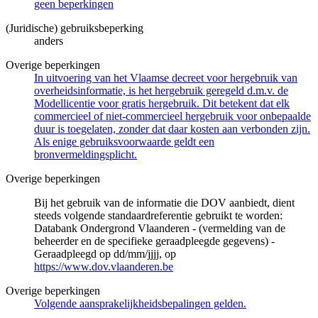
geen beperkingen
(Juridische) gebruiksbeperking
anders
Overige beperkingen
In uitvoering van het Vlaamse decreet voor hergebruik van
overheidsinformatie, is het hergebruik geregeld d.m.v. de
Modellicentie voor gratis hergebruik. Dit betekent dat elk
commercieel of niet-commercieel hergebruik voor onbepaalde
duur is toegelaten, zonder dat daar kosten aan verbonden zijn.
Als enige gebruiksvoorwaarde geldt een
bronvermeldingsplicht.
Overige beperkingen
Bij het gebruik van de informatie die DOV aanbiedt, dient
steeds volgende standaardreferentie gebruikt te worden:
Databank Ondergrond Vlaanderen - (vermelding van de
beheerder en de specifieke geraadpleegde gegevens) -
Geraadpleegd op dd/mm/jjjj, op
https://www.dov.vlaanderen.be
Overige beperkingen
Volgende aansprakelijkheidsbepalingen gelden.