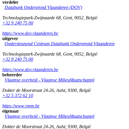
verdeler
Databank Ondergrond Vlaanderen (DOV)
Technologiepark-Zwijnaarde 68
,
Gent
,
9052
,
België
+32 9 240 75 00
https://www.dov.vlaanderen.be
uitgever
Ondersteunend Centrum Databank Ondergrond Vlaanderen
Technologiepark-Zwijnaarde 68
,
Gent
,
9052
,
België
+32 9 240 75 00
https://www.dov.vlaanderen.be
beheerder
Vlaamse overheid - Vlaamse MilieuMaatschappij
Dokter de Moorstraat 24-26
,
Aalst
,
9300
,
België
+32 5 372 62 10
https://www.vmm.be
eigenaar
Vlaamse overheid - Vlaamse MilieuMaatschappij
Dokter de Moorstraat 24-26
,
Aalst
,
9300
,
België