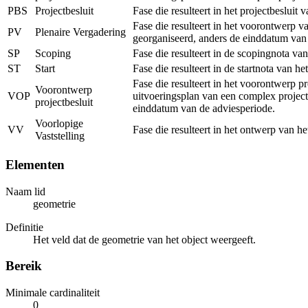
PBS
Projectbesluit
Fase die resulteert in het projectbeslui
Fase die resulteert in het voorontwerp v
PV
Plenaire Vergadering
georganiseerd, anders de einddatum van
SP
Scoping
Fase die resulteert in de scopingnota va
ST
Start
Fase die resulteert in de startnota van h
Fase die resulteert in het voorontwerp p
Voorontwerp
VOP
uitvoeringsplan van een complex project
projectbesluit
einddatum van de adviesperiode.
Voorlopige
VV
Fase die resulteert in het ontwerp van h
Vaststelling
Elementen
Naam lid
geometrie
Definitie
Het veld dat de geometrie van het object weergeeft.
Bereik
Minimale cardinaliteit
0