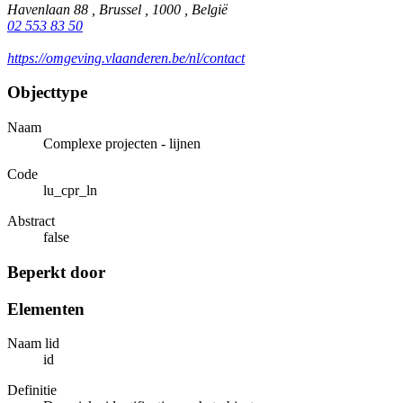
Havenlaan 88 , Brussel , 1000 , België
02 553 83 50
https://omgeving.vlaanderen.be/nl/contact
Objecttype
Naam
Complexe projecten - lijnen
Code
lu_cpr_ln
Abstract
false
Beperkt door
Elementen
Naam lid
id
Definitie