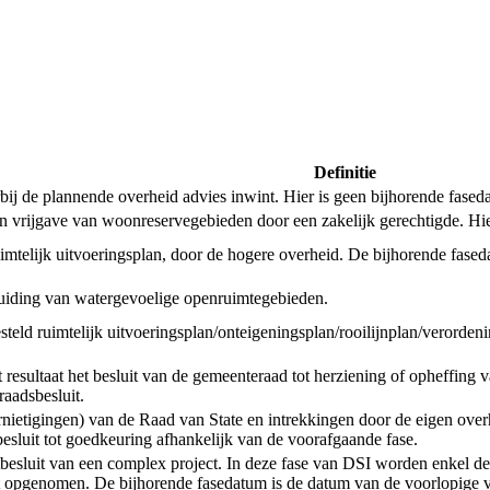
Definitie
de plannende overheid advies inwint. Hier is geen bijhorende faseda
een vrijgave van woonreservegebieden door een zakelijk gerechtigde. Hi
uimtelijk uitvoeringsplan, door de hogere overheid. De bijhorende fased
anduiding van watergevoelige openruimtegebieden.
tgesteld ruimtelijk uitvoeringsplan/onteigeningsplan/rooilijnplan/verord
esultaat het besluit van de gemeenteraad tot herziening of opheffing v
aadsbesluit.
ernietigingen) van de Raad van State en intrekkingen door de eigen ove
 besluit tot goedkeuring afhankelijk van de voorafgaande fase.
ctbesluit van een complex project. In deze fase van DSI worden enkel de
 opgenomen. De bijhorende fasedatum is de datum van de voorlopige va