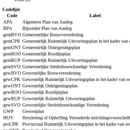
Codelijst
Code
Label
APA
Algemeen Plan van Aanleg
BPA
Bijzonder Plan van Aanleg
gemBVO
Gemeentelijke Bouwverordening
gemCPR
Gemeentelijk Ruimtelijk Uitvoeringsplan in het kader van
gemONT
Gemeentelijk Onteigeningsplan
gemROO
Gemeentelijk Rooilijnplan
gemRUP
Gemeentelijk Ruimtelijk Uitvoeringsplan
gemSVO
Gemeentelijke Stedenbouwkundige Verordening
gewBVO
Gewestelijke Bouwverordening
gewCPR
Gewestelijk Ruimtelijk Uitvoeringsplan in het kader van 
gewONT
Gewestelijk Onteigeningsplan
gewROO
Gewestelijk Rooilijnplan
gewRUP
Gewestelijk Ruimtelijk Uitvoeringsplan
gewSVO
Gewestelijke Stedenbouwkundige Verordening
GWP
Gewestplan
HOV
Herziening of Opheffing Verouderde inrichtingsvoorschrif
proCPR
Provinciaal Ruimtelijk Uitvoeringsplan in het kader van e