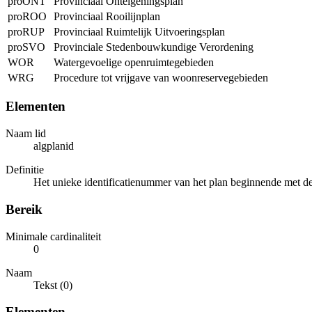
proONT
Provinciaal Onteigeningsplan
proROO
Provinciaal Rooilijnplan
proRUP
Provinciaal Ruimtelijk Uitvoeringsplan
proSVO
Provinciale Stedenbouwkundige Verordening
WOR
Watergevoelige openruimtegebieden
WRG
Procedure tot vrijgave van woonreservegebieden
Elementen
Naam lid
algplanid
Definitie
Het unieke identificatienummer van het plan beginnende met de 
Bereik
Minimale cardinaliteit
0
Naam
Tekst (0)
Elementen