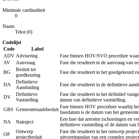
Minimale cardinaliteit
0
Naam
Tekst (0)
Codelijst
Code
Label
ADV
Advisering
Fase binnen HOV/SVO procedure waarbij 
AV
Aanvraag
Fase die resulteert in de aanvraag van 
Besluit tot
BG
Fase die resulteert in het goedgekeurd r
goedkeuring
Definitieve
DA
Fase die resulteert in de definitieve a
Aanduiding
Definitieve
Fase die resulteert in het definitief vas
DV
Vaststelling
datum van definitieve vaststelling.
Fase binnen HOV procedure waarbij het r
GBS
Gemeenteraadsbesluit
fasedatum is de datum van het gemeenter
Een fase dat arresten (schorsingen en v
NA
Natraject
definitieve vaststelling of de datum van
Ontwerp
Fase die resulteert in het ontwerp proje
OP
projectbesluit
uitvoeringsplan van een complex project