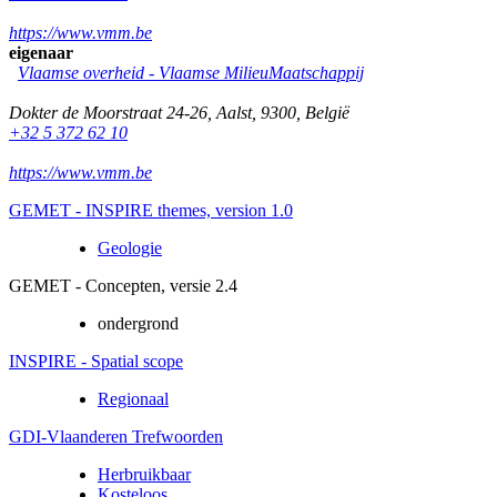
https://www.vmm.be
eigenaar
Vlaamse overheid - Vlaamse MilieuMaatschappij
Dokter de Moorstraat 24-26
,
Aalst
,
9300
,
België
+32 5 372 62 10
https://www.vmm.be
GEMET - INSPIRE themes, version 1.0
Geologie
GEMET - Concepten, versie 2.4
ondergrond
INSPIRE - Spatial scope
Regionaal
GDI-Vlaanderen Trefwoorden
Herbruikbaar
Kosteloos