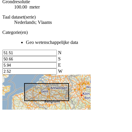
Grondresolutie
100.00 meter
Taal dataset(serie)
Nederlands; Vlaams
Categorie(en)
Geo wetenschappelijke data
N
S
E
W