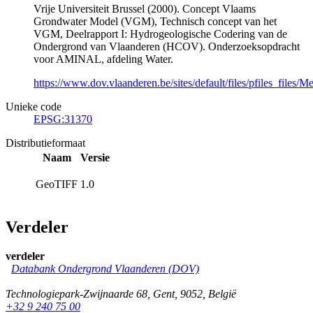
Vrije Universiteit Brussel (2000). Concept Vlaams
Grondwater Model (VGM), Technisch concept van het
VGM, Deelrapport I: Hydrogeologische Codering van de
Ondergrond van Vlaanderen (HCOV). Onderzoeksopdracht
voor AMINAL, afdeling Water.
https://www.dov.vlaanderen.be/sites/default/files/pfiles_fil
Unieke code
EPSG:31370
Distributieformaat
Naam
Versie
GeoTIFF
1.0
Verdeler
verdeler
Databank Ondergrond Vlaanderen (DOV)
Technologiepark-Zwijnaarde 68
,
Gent
,
9052
,
België
+32 9 240 75 00