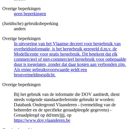
Overige beperkingen
geen beperkingen
(Juridische) gebruiksbeperking
anders
Overige beperkingen
In uitvoering van het Vlaamse decreet voor hergebruik van
overheidsinformatie, is het hergebruik geregeld d.m.v. de
Modellicentie voor gratis hergebruik. Dit betekent dat elk
commercieel of niet-commercieel hergebruik voor onbepaalde
duur is toegelaten, zonder dat daar kosten aan verbonden zijn.
Als enige gebruiksvoorwaarde geldt een
bronvermeldingsplicht.
Overige beperkingen
Bij het gebruik van de informatie die DOV aanbiedt, dient
steeds volgende standaardreferentie gebruikt te worden:
Databank Ondergrond Vlaanderen - (vermelding van de
beheerder en de specifieke geraadpleegde gegevens) -
Geraadpleegd op dd/mm/jjjj, op
https://www.dov.vlaanderen.be