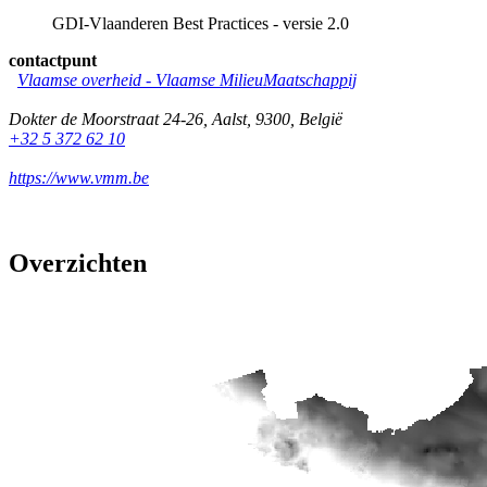
GDI-Vlaanderen Best Practices - versie 2.0
contactpunt
Vlaamse overheid - Vlaamse MilieuMaatschappij
Dokter de Moorstraat 24-26
,
Aalst
,
9300
,
België
+32 5 372 62 10
https://www.vmm.be
Overzichten