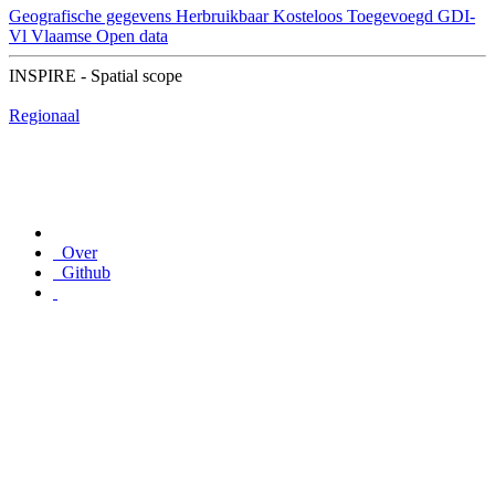
Geografische gegevens
Herbruikbaar
Kosteloos
Toegevoegd GDI-
Vl
Vlaamse Open data
INSPIRE - Spatial scope
Regionaal
Over
Github