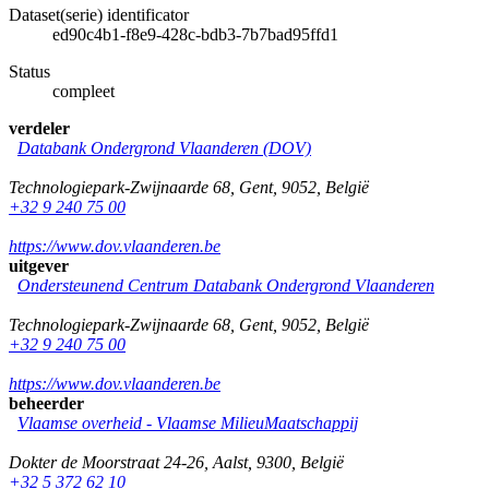
Dataset(serie) identificator
ed90c4b1-f8e9-428c-bdb3-7b7bad95ffd1
Status
compleet
verdeler
Databank Ondergrond Vlaanderen (DOV)
Technologiepark-Zwijnaarde 68
,
Gent
,
9052
,
België
+32 9 240 75 00
https://www.dov.vlaanderen.be
uitgever
Ondersteunend Centrum Databank Ondergrond Vlaanderen
Technologiepark-Zwijnaarde 68
,
Gent
,
9052
,
België
+32 9 240 75 00
https://www.dov.vlaanderen.be
beheerder
Vlaamse overheid - Vlaamse MilieuMaatschappij
Dokter de Moorstraat 24-26
,
Aalst
,
9300
,
België
+32 5 372 62 10