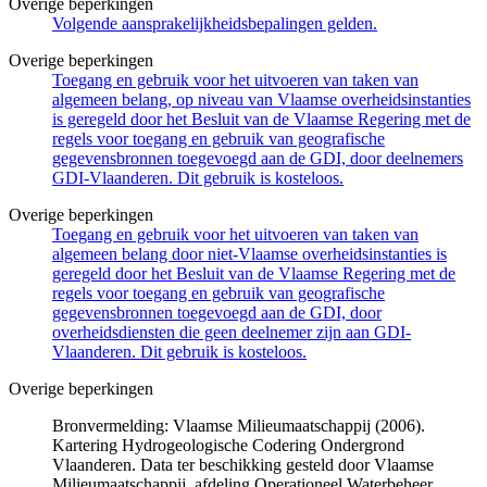
Overige beperkingen
Volgende aansprakelijkheidsbepalingen gelden.
Overige beperkingen
Toegang en gebruik voor het uitvoeren van taken van
algemeen belang, op niveau van Vlaamse overheidsinstanties
is geregeld door het Besluit van de Vlaamse Regering met de
regels voor toegang en gebruik van geografische
gegevensbronnen toegevoegd aan de GDI, door deelnemers
GDI-Vlaanderen. Dit gebruik is kosteloos.
Overige beperkingen
Toegang en gebruik voor het uitvoeren van taken van
algemeen belang door niet-Vlaamse overheidsinstanties is
geregeld door het Besluit van de Vlaamse Regering met de
regels voor toegang en gebruik van geografische
gegevensbronnen toegevoegd aan de GDI, door
overheidsdiensten die geen deelnemer zijn aan GDI-
Vlaanderen. Dit gebruik is kosteloos.
Overige beperkingen
Bronvermelding: Vlaamse Milieumaatschappij (2006).
Kartering Hydrogeologische Codering Ondergrond
Vlaanderen. Data ter beschikking gesteld door Vlaamse
Milieumaatschappij, afdeling Operationeel Waterbeheer.