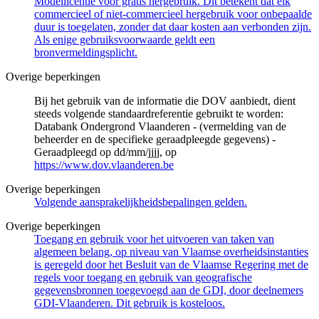
Modellicentie voor gratis hergebruik. Dit betekent dat elk
commercieel of niet-commercieel hergebruik voor onbepaalde
duur is toegelaten, zonder dat daar kosten aan verbonden zijn.
Als enige gebruiksvoorwaarde geldt een
bronvermeldingsplicht.
Overige beperkingen
Bij het gebruik van de informatie die DOV aanbiedt, dient
steeds volgende standaardreferentie gebruikt te worden:
Databank Ondergrond Vlaanderen - (vermelding van de
beheerder en de specifieke geraadpleegde gegevens) -
Geraadpleegd op dd/mm/jjjj, op
https://www.dov.vlaanderen.be
Overige beperkingen
Volgende aansprakelijkheidsbepalingen gelden.
Overige beperkingen
Toegang en gebruik voor het uitvoeren van taken van
algemeen belang, op niveau van Vlaamse overheidsinstanties
is geregeld door het Besluit van de Vlaamse Regering met de
regels voor toegang en gebruik van geografische
gegevensbronnen toegevoegd aan de GDI, door deelnemers
GDI-Vlaanderen. Dit gebruik is kosteloos.