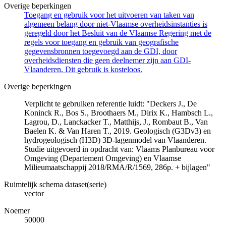
Overige beperkingen
Toegang en gebruik voor het uitvoeren van taken van
algemeen belang door niet-Vlaamse overheidsinstanties is
geregeld door het Besluit van de Vlaamse Regering met de
regels voor toegang en gebruik van geografische
gegevensbronnen toegevoegd aan de GDI, door
overheidsdiensten die geen deelnemer zijn aan GDI-
Vlaanderen. Dit gebruik is kosteloos.
Overige beperkingen
Verplicht te gebruiken referentie luidt: "Deckers J., De
Koninck R., Bos S., Broothaers M., Dirix K., Hambsch L.,
Lagrou, D., Lanckacker T., Matthijs, J., Rombaut B., Van
Baelen K. & Van Haren T., 2019. Geologisch (G3Dv3) en
hydrogeologisch (H3D) 3D-lagenmodel van Vlaanderen.
Studie uitgevoerd in opdracht van: Vlaams Planbureau voor
Omgeving (Departement Omgeving) en Vlaamse
Milieumaatschappij 2018/RMA/R/1569, 286p. + bijlagen"
Ruimtelijk schema dataset(serie)
vector
Noemer
50000