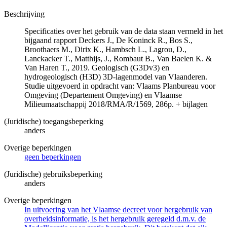
Beschrijving
Specificaties over het gebruik van de data staan vermeld in het
bijgaand rapport Deckers J., De Koninck R., Bos S.,
Broothaers M., Dirix K., Hambsch L., Lagrou, D.,
Lanckacker T., Matthijs, J., Rombaut B., Van Baelen K. &
Van Haren T., 2019. Geologisch (G3Dv3) en
hydrogeologisch (H3D) 3D-lagenmodel van Vlaanderen.
Studie uitgevoerd in opdracht van: Vlaams Planbureau voor
Omgeving (Departement Omgeving) en Vlaamse
Milieumaatschappij 2018/RMA/R/1569, 286p. + bijlagen
(Juridische) toegangsbeperking
anders
Overige beperkingen
geen beperkingen
(Juridische) gebruiksbeperking
anders
Overige beperkingen
In uitvoering van het Vlaamse decreet voor hergebruik van
overheidsinformatie, is het hergebruik geregeld d.m.v. de