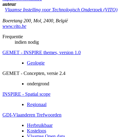
auteur
Vlaamse Instelling voor Technologisch Onderzoek (VITO)
Boeretang 200
,
Mol
,
2400
,
België
www.vito.be
Frequentie
indien nodig
GEMET - INSPIRE themes, version 1.0
Geologie
GEMET - Concepten, versie 2.4
ondergrond
INSPIRE - Spatial scope
Regionaal
GDI-Vlaanderen Trefwoorden
Herbruikbaar
Kosteloos
Vlaamse Open data