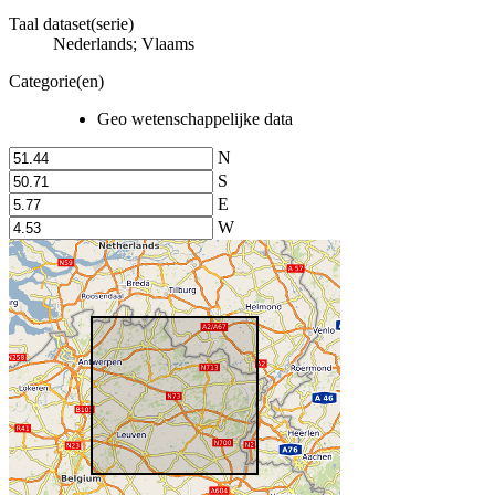
Taal dataset(serie)
Nederlands; Vlaams
Categorie(en)
Geo wetenschappelijke data
N
S
E
W