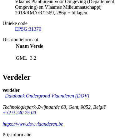
Vlaams Planbureau voor Omgeving (Departement
Omgeving) en Vlaamse Milieumaatschappij
2018/RMA/R/1569, 286p + bijlagen.
Unieke code
EPSG:31370
Distributieformaat
Naam
Versie
GML
3.2
Verdeler
verdeler
Databank Ondergrond Vlaanderen (DOV)
Technologiepark-Zwijnaarde 68
,
Gent
,
9052
,
België
+32 9 240 75 00
https://www.dov.vlaanderen.be
Prijsinformatie