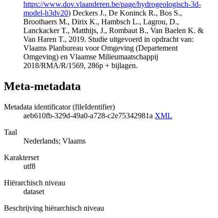
https://www.dov.vlaanderen.be/page/hydrogeologisch-3d-
model-h3dv20
) Deckers J., De Koninck R., Bos S.,
Broothaers M., Dirix K., Hambsch L., Lagrou, D.,
Lanckacker T., Matthijs, J., Rombaut B., Van Baelen K. &
Van Haren T., 2019. Studie uitgevoerd in opdracht van:
Vlaams Planbureau voor Omgeving (Departement
Omgeving) en Vlaamse Milieumaatschappij
2018/RMA/R/1569, 286p + bijlagen.
Meta-metadata
Metadata identificator (fileIdentifier)
aeb610fb-329d-49a0-a728-c2e75342981a
XML
Taal
Nederlands; Vlaams
Karakterset
utf8
Hiërarchisch niveau
dataset
Beschrijving hiërarchisch niveau