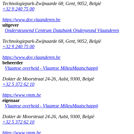
Technologiepark-Zwijnaarde 68
,
Gent
,
9052
,
België
+32 9 240 75 00
https://www.dov.vlaanderen.be
uitgever
Ondersteunend Centrum Databank Ondergrond Vlaanderen
Technologiepark-Zwijnaarde 68
,
Gent
,
9052
,
België
+32 9 240 75 00
https://www.dov.vlaanderen.be
beheerder
Vlaamse overheid - Vlaamse MilieuMaatschappij
Dokter de Moorstraat 24-26
,
Aalst
,
9300
,
België
+32 5 372 62 10
https://www.vmm.be
eigenaar
Vlaamse overheid - Vlaamse MilieuMaatschappij
Dokter de Moorstraat 24-26
,
Aalst
,
9300
,
België
+32 5 372 62 10
https://www.vmm.be