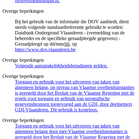
bronvermeldingsplicht.
Overige beperkingen
Bij het gebruik van de informatie die DOV aanbiedt, dient
steeds volgende standaardreferentie gebruikt te worden:
Databank Ondergrond Vlaanderen - (vermelding van de
beheerder en de specifieke geraadpleegde gegevens) -
Geraadpleegd op dd/mm/jjjj, op
https://www.dov.vlaanderen.be
Overige beperkingen
Volgende aansprakelijkheidsbepalingen gelden.
Overige beperkingen
Toegang en gebruik voor het uitvoeren van taken van
algemeen belang, op niveau van Vlaamse overheidsinstanties
is geregeld door het Besluit van de Vlaamse Regering met de
regels voor toegang en gebruik van geografische
gegevensbronnen toegevoegd aan de GDI, door deelnemers
GDI-Vlaanderen. Dit gebruik is kosteloos.
Overige beperkingen
Toegang en gebruik voor het uitvoeren van taken van
algemeen belang door niet-Vlaamse overheidsinstanties is
geregeld door het Besluit van de Vlaamse Regering met de