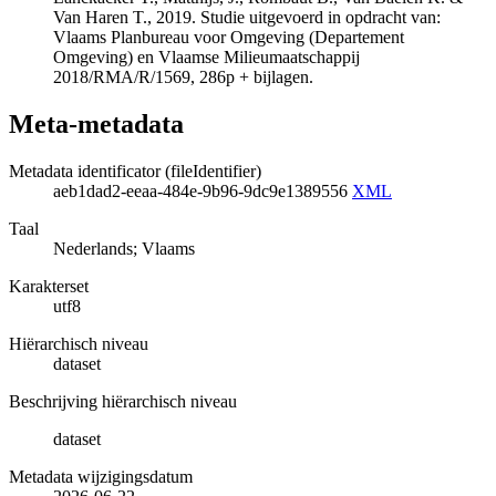
Van Haren T., 2019. Studie uitgevoerd in opdracht van:
Vlaams Planbureau voor Omgeving (Departement
Omgeving) en Vlaamse Milieumaatschappij
2018/RMA/R/1569, 286p + bijlagen.
Meta-metadata
Metadata identificator (fileIdentifier)
aeb1dad2-eeaa-484e-9b96-9dc9e1389556
XML
Taal
Nederlands; Vlaams
Karakterset
utf8
Hiërarchisch niveau
dataset
Beschrijving hiërarchisch niveau
dataset
Metadata wijzigingsdatum