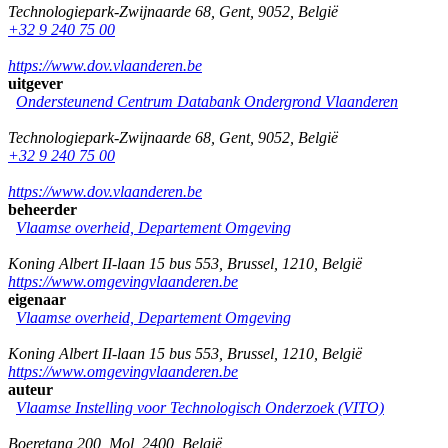
Technologiepark-Zwijnaarde 68
,
Gent
,
9052
,
België
+32 9 240 75 00
https://www.dov.vlaanderen.be
uitgever
Ondersteunend Centrum Databank Ondergrond Vlaanderen
Technologiepark-Zwijnaarde 68
,
Gent
,
9052
,
België
+32 9 240 75 00
https://www.dov.vlaanderen.be
beheerder
Vlaamse overheid, Departement Omgeving
Koning Albert II-laan 15 bus 553
,
Brussel
,
1210
,
België
https://www.omgevingvlaanderen.be
eigenaar
Vlaamse overheid, Departement Omgeving
Koning Albert II-laan 15 bus 553
,
Brussel
,
1210
,
België
https://www.omgevingvlaanderen.be
auteur
Vlaamse Instelling voor Technologisch Onderzoek (VITO)
Boeretang 200
,
Mol
,
2400
,
België