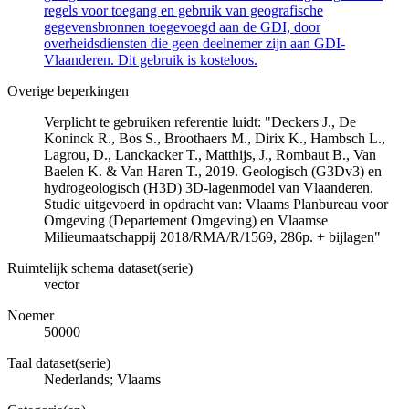
regels voor toegang en gebruik van geografische
gegevensbronnen toegevoegd aan de GDI, door
overheidsdiensten die geen deelnemer zijn aan GDI-
Vlaanderen. Dit gebruik is kosteloos.
Overige beperkingen
Verplicht te gebruiken referentie luidt: "Deckers J., De
Koninck R., Bos S., Broothaers M., Dirix K., Hambsch L.,
Lagrou, D., Lanckacker T., Matthijs, J., Rombaut B., Van
Baelen K. & Van Haren T., 2019. Geologisch (G3Dv3) en
hydrogeologisch (H3D) 3D-lagenmodel van Vlaanderen.
Studie uitgevoerd in opdracht van: Vlaams Planbureau voor
Omgeving (Departement Omgeving) en Vlaamse
Milieumaatschappij 2018/RMA/R/1569, 286p. + bijlagen"
Ruimtelijk schema dataset(serie)
vector
Noemer
50000
Taal dataset(serie)
Nederlands; Vlaams