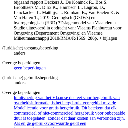
bijgaand rapport Deckers J., De Koninck R., Bos S.,
Broothaers M., Dirix K., Hambsch L., Lagrou, D.,
Lanckacker T., Matthijs, J., Rombaut B., Van Baelen K. &
Van Haren T., 2019. Geologisch (G3Dv3) en
hydrogeologisch (H3D) 3D-lagenmodel van Vlaanderen.
Studie uitgevoerd in opdracht van: Vlaams Planbureau voor
Omgeving (Departement Omgeving) en Vlaamse
Milieumaatschappij 2018/RMA/R/1569, 286p. + bijlagen
(Juridische) toegangsbeperking
anders
Overige beperkingen
geen beperkingen
(Juridische) gebruiksbeperking
anders
Overige beperkingen
In uitvoering van het Vlaamse decreet voor hergebruik van
overheidsinformatie, is het hergebruik geregeld d.m.v. de
Modellicentie voor gratis hergebruik. Dit betekent dat elk
commercieel of niet-commercieel hergebruik voor onbepaalde
duur is toegelaten, zonder dat daar kosten aan verbonden zijn.
Als enige gebruiksvoorwaarde geldt een