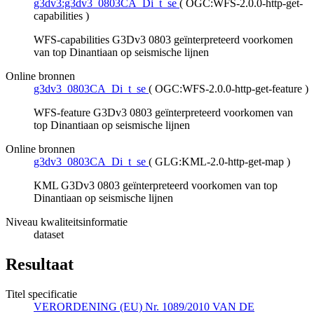
g3dv3:g3dv3_0803CA_Di_t_se
(
OGC:WFS-2.0.0-http-get-
capabilities
)
WFS-capabilities G3Dv3 0803 geïnterpreteerd voorkomen
van top Dinantiaan op seismische lijnen
Online bronnen
g3dv3_0803CA_Di_t_se
(
OGC:WFS-2.0.0-http-get-feature
)
WFS-feature G3Dv3 0803 geïnterpreteerd voorkomen van
top Dinantiaan op seismische lijnen
Online bronnen
g3dv3_0803CA_Di_t_se
(
GLG:KML-2.0-http-get-map
)
KML G3Dv3 0803 geïnterpreteerd voorkomen van top
Dinantiaan op seismische lijnen
Niveau kwaliteitsinformatie
dataset
Resultaat
Titel specificatie
VERORDENING (EU) Nr. 1089/2010 VAN DE