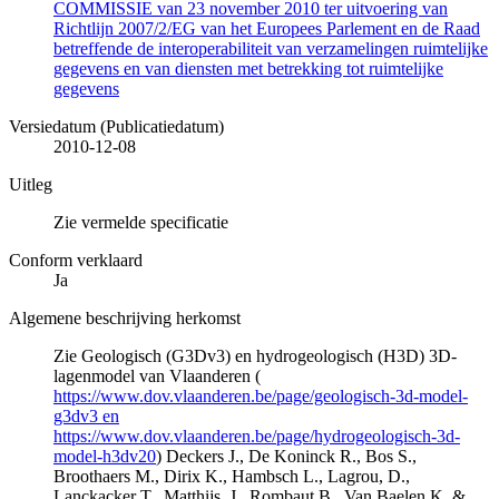
COMMISSIE van 23 november 2010 ter uitvoering van
Richtlijn 2007/2/EG van het Europees Parlement en de Raad
betreffende de interoperabiliteit van verzamelingen ruimtelijke
gegevens en van diensten met betrekking tot ruimtelijke
gegevens
Versiedatum (Publicatiedatum)
2010-12-08
Uitleg
Zie vermelde specificatie
Conform verklaard
Ja
Algemene beschrijving herkomst
Zie Geologisch (G3Dv3) en hydrogeologisch (H3D) 3D-
lagenmodel van Vlaanderen (
https://www.dov.vlaanderen.be/page/geologisch-3d-model-
g3dv3 en
https://www.dov.vlaanderen.be/page/hydrogeologisch-3d-
model-h3dv20
) Deckers J., De Koninck R., Bos S.,
Broothaers M., Dirix K., Hambsch L., Lagrou, D.,
Lanckacker T., Matthijs, J., Rombaut B., Van Baelen K. &