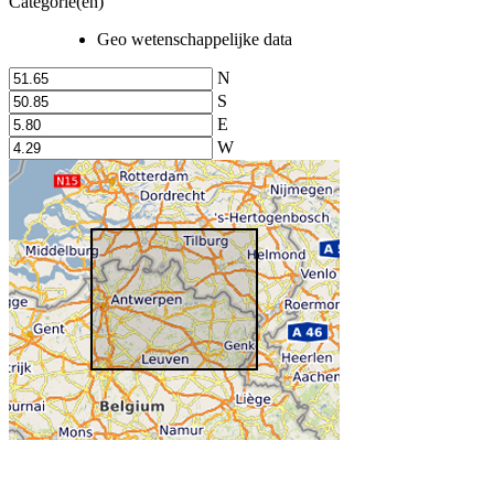
Categorie(en)
Geo wetenschappelijke data
N
S
E
W