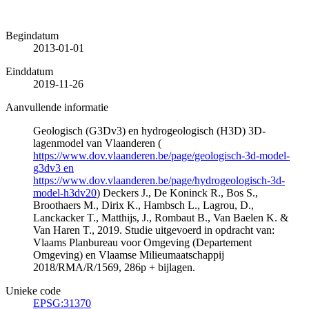
Begindatum
2013-01-01
Einddatum
2019-11-26
Aanvullende informatie
Geologisch (G3Dv3) en hydrogeologisch (H3D) 3D-
lagenmodel van Vlaanderen (
https://www.dov.vlaanderen.be/page/geologisch-3d-model-
g3dv3 en
https://www.dov.vlaanderen.be/page/hydrogeologisch-3d-
model-h3dv20
) Deckers J., De Koninck R., Bos S.,
Broothaers M., Dirix K., Hambsch L., Lagrou, D.,
Lanckacker T., Matthijs, J., Rombaut B., Van Baelen K. &
Van Haren T., 2019. Studie uitgevoerd in opdracht van:
Vlaams Planbureau voor Omgeving (Departement
Omgeving) en Vlaamse Milieumaatschappij
2018/RMA/R/1569, 286p + bijlagen.
Unieke code
EPSG:31370