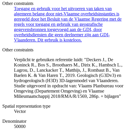
Other constraints
Toegang en gebruik voor het uitvoeren van taken van
algemeen belang door niet-Vlaamse overheidsinstanties is
geregeld door het Besluit van de Vlaamse Regering met de
regels voor toegang en gebruik van geografische
gegevensbronnen toegevoegd aan de GDI, door
overheidsdiensten die geen deelnemer zijn aan GDI-
Vlaanderen. Dit gebruik is kosteloos.
Other constraints
Verplicht te gebruiken referentie luidt: "Deckers J., De
Koninck R., Bos S., Broothaers M., Dirix K., Hambsch L.,
Lagrou, D., Lanckacker T., Matthijs, J., Rombaut B., Van
Baelen K. & Van Haren T., 2019. Geologisch (G3Dv3) en
hydrogeologisch (H3D) 3D-lagenmodel van Vlaanderen.
Studie uitgevoerd in opdracht van: Vlaams Planbureau voor
Omgeving (Departement Omgeving) en Vlaamse
Milieumaatschappij 2018/RMA/R/1569, 286p. + bijlagen"
Spatial representation type
Vector
Denominator
50000