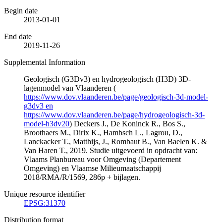
Begin date
2013-01-01
End date
2019-11-26
Supplemental Information
Geologisch (G3Dv3) en hydrogeologisch (H3D) 3D-
lagenmodel van Vlaanderen (
https://www.dov.vlaanderen.be/page/geologisch-3d-model-
g3dv3 en
https://www.dov.vlaanderen.be/page/hydrogeologisch-3d-
model-h3dv20
) Deckers J., De Koninck R., Bos S.,
Broothaers M., Dirix K., Hambsch L., Lagrou, D.,
Lanckacker T., Matthijs, J., Rombaut B., Van Baelen K. &
Van Haren T., 2019. Studie uitgevoerd in opdracht van:
Vlaams Planbureau voor Omgeving (Departement
Omgeving) en Vlaamse Milieumaatschappij
2018/RMA/R/1569, 286p + bijlagen.
Unique resource identifier
EPSG:31370
Distribution format