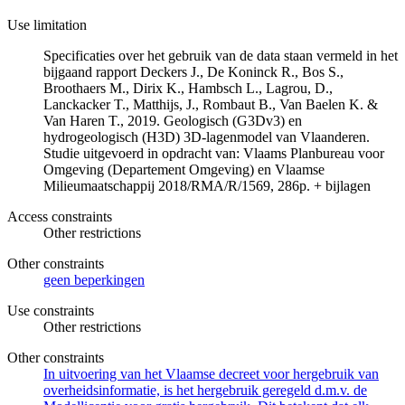
Use limitation
Specificaties over het gebruik van de data staan vermeld in het
bijgaand rapport Deckers J., De Koninck R., Bos S.,
Broothaers M., Dirix K., Hambsch L., Lagrou, D.,
Lanckacker T., Matthijs, J., Rombaut B., Van Baelen K. &
Van Haren T., 2019. Geologisch (G3Dv3) en
hydrogeologisch (H3D) 3D-lagenmodel van Vlaanderen.
Studie uitgevoerd in opdracht van: Vlaams Planbureau voor
Omgeving (Departement Omgeving) en Vlaamse
Milieumaatschappij 2018/RMA/R/1569, 286p. + bijlagen
Access constraints
Other restrictions
Other constraints
geen beperkingen
Use constraints
Other restrictions
Other constraints
In uitvoering van het Vlaamse decreet voor hergebruik van
overheidsinformatie, is het hergebruik geregeld d.m.v. de