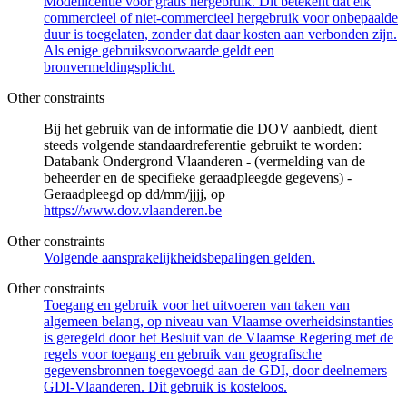
Modellicentie voor gratis hergebruik. Dit betekent dat elk
commercieel of niet-commercieel hergebruik voor onbepaalde
duur is toegelaten, zonder dat daar kosten aan verbonden zijn.
Als enige gebruiksvoorwaarde geldt een
bronvermeldingsplicht.
Other constraints
Bij het gebruik van de informatie die DOV aanbiedt, dient
steeds volgende standaardreferentie gebruikt te worden:
Databank Ondergrond Vlaanderen - (vermelding van de
beheerder en de specifieke geraadpleegde gegevens) -
Geraadpleegd op dd/mm/jjjj, op
https://www.dov.vlaanderen.be
Other constraints
Volgende aansprakelijkheidsbepalingen gelden.
Other constraints
Toegang en gebruik voor het uitvoeren van taken van
algemeen belang, op niveau van Vlaamse overheidsinstanties
is geregeld door het Besluit van de Vlaamse Regering met de
regels voor toegang en gebruik van geografische
gegevensbronnen toegevoegd aan de GDI, door deelnemers
GDI-Vlaanderen. Dit gebruik is kosteloos.