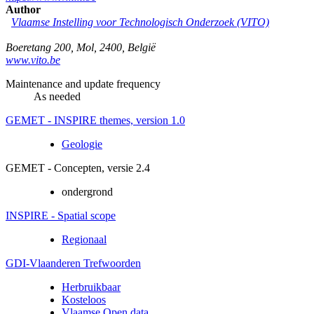
Author
Vlaamse Instelling voor Technologisch Onderzoek (VITO)
Boeretang 200
,
Mol
,
2400
,
België
www.vito.be
Maintenance and update frequency
As needed
GEMET - INSPIRE themes, version 1.0
Geologie
GEMET - Concepten, versie 2.4
ondergrond
INSPIRE - Spatial scope
Regionaal
GDI-Vlaanderen Trefwoorden
Herbruikbaar
Kosteloos
Vlaamse Open data