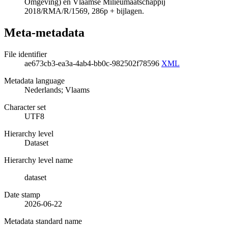
Omgeving) en Vlaamse Milieumaatschappij
2018/RMA/R/1569, 286p + bijlagen.
Meta-metadata
File identifier
ae673cb3-ea3a-4ab4-bb0c-982502f78596
XML
Metadata language
Nederlands; Vlaams
Character set
UTF8
Hierarchy level
Dataset
Hierarchy level name
dataset
Date stamp
2026-06-22
Metadata standard name