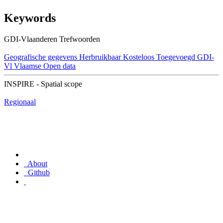
Keywords
GDI-Vlaanderen Trefwoorden
Geografische gegevens
Herbruikbaar
Kosteloos
Toegevoegd GDI-
Vl
Vlaamse Open data
INSPIRE - Spatial scope
Regionaal
About
Github