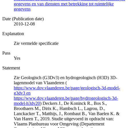
gegevens en van diensten met betrekking tot ruimtelijke
gegevens
Date (Publication date)
2010-12-08
Explanation
Zie vermelde specificatie
Pass
Yes
Statement
Zie Geologisch (G3Dv3) en hydrogeologisch (H3D) 3D-
lagenmodel van Vlaanderen (
https://www.dov.vlaanderen.be/page/geologisch-3d-model-
g3dv3 en
https://www.dov.vlaanderen.be/page/hydrogeologisch-3d-
model-h3dv20
) Deckers J., De Koninck R., Bos S.,
Broothaers M., Dirix K., Hambsch L., Lagrou, D.,
Lanckacker T., Matthijs, J., Rombaut B., Van Baelen K. &
Van Haren T., 2019. Studie uitgevoerd in opdracht van:
Vlaams Planbureau voor Omgeving (Departement