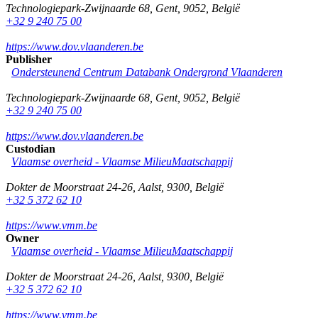
Technologiepark-Zwijnaarde 68
,
Gent
,
9052
,
België
+32 9 240 75 00
https://www.dov.vlaanderen.be
Publisher
Ondersteunend Centrum Databank Ondergrond Vlaanderen
Technologiepark-Zwijnaarde 68
,
Gent
,
9052
,
België
+32 9 240 75 00
https://www.dov.vlaanderen.be
Custodian
Vlaamse overheid - Vlaamse MilieuMaatschappij
Dokter de Moorstraat 24-26
,
Aalst
,
9300
,
België
+32 5 372 62 10
https://www.vmm.be
Owner
Vlaamse overheid - Vlaamse MilieuMaatschappij
Dokter de Moorstraat 24-26
,
Aalst
,
9300
,
België
+32 5 372 62 10
https://www.vmm.be