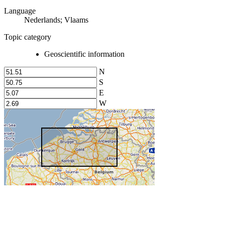
Language
Nederlands; Vlaams
Topic category
Geoscientific information
N
S
E
W