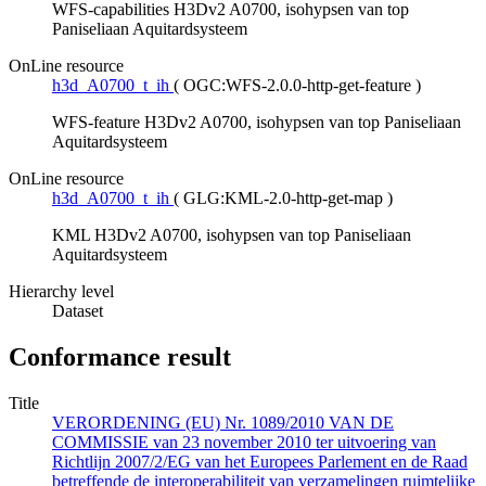
WFS-capabilities H3Dv2 A0700, isohypsen van top
Paniseliaan Aquitardsysteem
OnLine resource
h3d_A0700_t_ih
(
OGC:WFS-2.0.0-http-get-feature
)
WFS-feature H3Dv2 A0700, isohypsen van top Paniseliaan
Aquitardsysteem
OnLine resource
h3d_A0700_t_ih
(
GLG:KML-2.0-http-get-map
)
KML H3Dv2 A0700, isohypsen van top Paniseliaan
Aquitardsysteem
Hierarchy level
Dataset
Conformance result
Title
VERORDENING (EU) Nr. 1089/2010 VAN DE
COMMISSIE van 23 november 2010 ter uitvoering van
Richtlijn 2007/2/EG van het Europees Parlement en de Raad
betreffende de interoperabiliteit van verzamelingen ruimtelijke