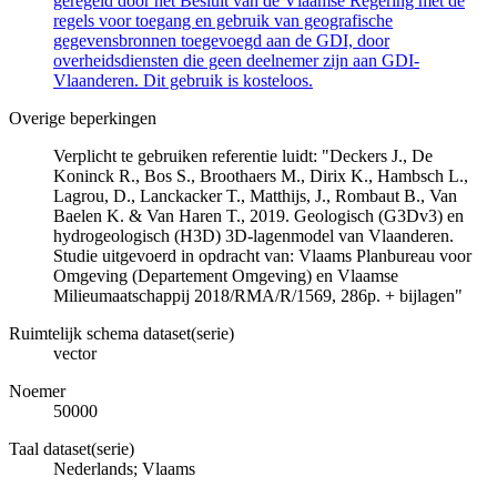
geregeld door het Besluit van de Vlaamse Regering met de
regels voor toegang en gebruik van geografische
gegevensbronnen toegevoegd aan de GDI, door
overheidsdiensten die geen deelnemer zijn aan GDI-
Vlaanderen. Dit gebruik is kosteloos.
Overige beperkingen
Verplicht te gebruiken referentie luidt: "Deckers J., De
Koninck R., Bos S., Broothaers M., Dirix K., Hambsch L.,
Lagrou, D., Lanckacker T., Matthijs, J., Rombaut B., Van
Baelen K. & Van Haren T., 2019. Geologisch (G3Dv3) en
hydrogeologisch (H3D) 3D-lagenmodel van Vlaanderen.
Studie uitgevoerd in opdracht van: Vlaams Planbureau voor
Omgeving (Departement Omgeving) en Vlaamse
Milieumaatschappij 2018/RMA/R/1569, 286p. + bijlagen"
Ruimtelijk schema dataset(serie)
vector
Noemer
50000
Taal dataset(serie)
Nederlands; Vlaams