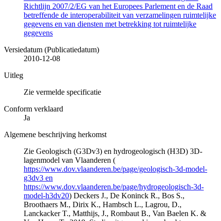
Richtlijn 2007/2/EG van het Europees Parlement en de Raad
betreffende de interoperabiliteit van verzamelingen ruimtelijke
gegevens en van diensten met betrekking tot ruimtelijke
gegevens
Versiedatum (Publicatiedatum)
2010-12-08
Uitleg
Zie vermelde specificatie
Conform verklaard
Ja
Algemene beschrijving herkomst
Zie Geologisch (G3Dv3) en hydrogeologisch (H3D) 3D-
lagenmodel van Vlaanderen (
https://www.dov.vlaanderen.be/page/geologisch-3d-model-
g3dv3 en
https://www.dov.vlaanderen.be/page/hydrogeologisch-3d-
model-h3dv20
) Deckers J., De Koninck R., Bos S.,
Broothaers M., Dirix K., Hambsch L., Lagrou, D.,
Lanckacker T., Matthijs, J., Rombaut B., Van Baelen K. &