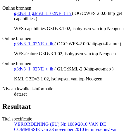
Online bronnen
g3dv3_1:g3dv3_1_02NE_t_ih
(
OGC:WFS-2.0.0-http-get-
capabilities
)
WFS-capabilities G3Dv3.1 02, isohypsen van top Neogeen
Online bronnen
g3dv3_1_02NE_t_ih
(
OGC:WFS-2.0.0-http-get-feature
)
WFS-feature G3Dv3.1 02, isohypsen van top Neogeen
Online bronnen
g3dv3_1_02NE_t_ih
(
GLG:KML-2.0-http-get-map
)
KML G3Dv3.1 02, isohypsen van top Neogeen
Niveau kwaliteitsinformatie
dataset
Resultaat
Titel specificatie
VERORDENING (EU) Nr. 1089/2010 VAN DE
COMMISSIE van 23 november 2010 ter uitvoering van