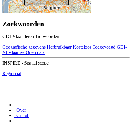
Zoekwoorden
GDI-Vlaanderen Trefwoorden
Geografische gegevens
Herbruikbaar
Kosteloos
Toegevoegd GDI-
Vl
Vlaamse Open data
INSPIRE - Spatial scope
Regionaal
Over
Github