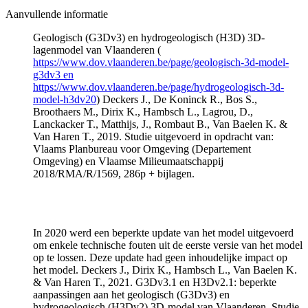
Aanvullende informatie
Geologisch (G3Dv3) en hydrogeologisch (H3D) 3D-
lagenmodel van Vlaanderen (
https://www.dov.vlaanderen.be/page/geologisch-3d-model-
g3dv3 en
https://www.dov.vlaanderen.be/page/hydrogeologisch-3d-
model-h3dv20
) Deckers J., De Koninck R., Bos S.,
Broothaers M., Dirix K., Hambsch L., Lagrou, D.,
Lanckacker T., Matthijs, J., Rombaut B., Van Baelen K. &
Van Haren T., 2019. Studie uitgevoerd in opdracht van:
Vlaams Planbureau voor Omgeving (Departement
Omgeving) en Vlaamse Milieumaatschappij
2018/RMA/R/1569, 286p + bijlagen.
In 2020 werd een beperkte update van het model uitgevoerd
om enkele technische fouten uit de eerste versie van het model
op te lossen. Deze update had geen inhoudelijke impact op
het model. Deckers J., Dirix K., Hambsch L., Van Baelen K.
& Van Haren T., 2021. G3Dv3.1 en H3Dv2.1: beperkte
aanpassingen aan het geologisch (G3Dv3) en
hydrogeologisch (H3Dv2) 3D-model van Vlaanderen. Studie