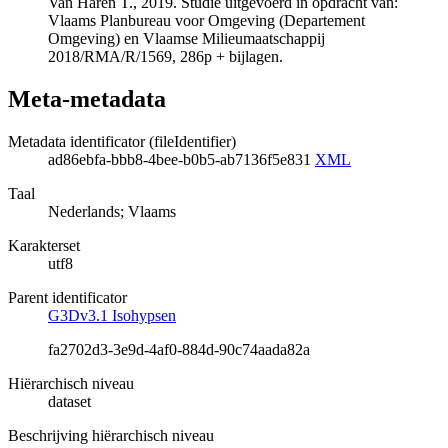
Van Haren T., 2019. Studie uitgevoerd in opdracht van:
Vlaams Planbureau voor Omgeving (Departement
Omgeving) en Vlaamse Milieumaatschappij
2018/RMA/R/1569, 286p + bijlagen.
Meta-metadata
Metadata identificator (fileIdentifier)
ad86ebfa-bbb8-4bee-b0b5-ab7136f5e831
XML
Taal
Nederlands; Vlaams
Karakterset
utf8
Parent identificator
G3Dv3.1 Isohypsen
fa2702d3-3e9d-4af0-884d-90c74aada82a
Hiërarchisch niveau
dataset
Beschrijving hiërarchisch niveau