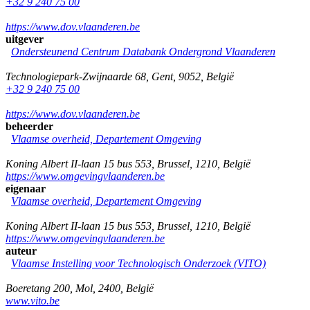
+32 9 240 75 00
https://www.dov.vlaanderen.be
uitgever
Ondersteunend Centrum Databank Ondergrond Vlaanderen
Technologiepark-Zwijnaarde 68
,
Gent
,
9052
,
België
+32 9 240 75 00
https://www.dov.vlaanderen.be
beheerder
Vlaamse overheid, Departement Omgeving
Koning Albert II-laan 15 bus 553
,
Brussel
,
1210
,
België
https://www.omgevingvlaanderen.be
eigenaar
Vlaamse overheid, Departement Omgeving
Koning Albert II-laan 15 bus 553
,
Brussel
,
1210
,
België
https://www.omgevingvlaanderen.be
auteur
Vlaamse Instelling voor Technologisch Onderzoek (VITO)
Boeretang 200
,
Mol
,
2400
,
België
www.vito.be