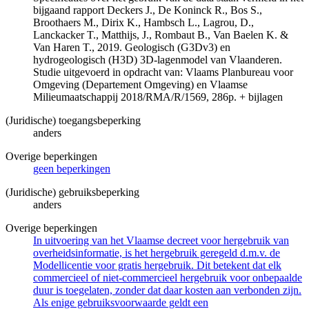
bijgaand rapport Deckers J., De Koninck R., Bos S.,
Broothaers M., Dirix K., Hambsch L., Lagrou, D.,
Lanckacker T., Matthijs, J., Rombaut B., Van Baelen K. &
Van Haren T., 2019. Geologisch (G3Dv3) en
hydrogeologisch (H3D) 3D-lagenmodel van Vlaanderen.
Studie uitgevoerd in opdracht van: Vlaams Planbureau voor
Omgeving (Departement Omgeving) en Vlaamse
Milieumaatschappij 2018/RMA/R/1569, 286p. + bijlagen
(Juridische) toegangsbeperking
anders
Overige beperkingen
geen beperkingen
(Juridische) gebruiksbeperking
anders
Overige beperkingen
In uitvoering van het Vlaamse decreet voor hergebruik van
overheidsinformatie, is het hergebruik geregeld d.m.v. de
Modellicentie voor gratis hergebruik. Dit betekent dat elk
commercieel of niet-commercieel hergebruik voor onbepaalde
duur is toegelaten, zonder dat daar kosten aan verbonden zijn.
Als enige gebruiksvoorwaarde geldt een