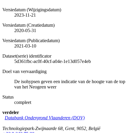
Versiedatum (Wijzigingsdatum)
2023-11-21
Versiedatum (Creatiedatum)
2020-05-31
Versiedatum (Publicatiedatum)
2021-03-10
Dataset(serie) identificator
5d361fbc-ac0f-40cf-a04e-1e13d057e4eb
Doel van vervaardiging
De isohypsen geven een indicatie van de hoogte van de top
van het Neogeen weer
Status
compleet
verdeler
Databank Ondergrond Vlaanderen (DOV)
Technologiepark-Zwijnaarde 68
,
Gent
,
9052
,
België