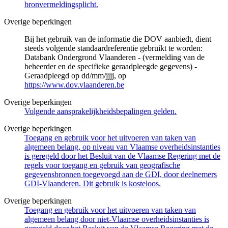
bronvermeldingsplicht.
Overige beperkingen
Bij het gebruik van de informatie die DOV aanbiedt, dient
steeds volgende standaardreferentie gebruikt te worden:
Databank Ondergrond Vlaanderen - (vermelding van de
beheerder en de specifieke geraadpleegde gegevens) -
Geraadpleegd op dd/mm/jjjj, op
https://www.dov.vlaanderen.be
Overige beperkingen
Volgende aansprakelijkheidsbepalingen gelden.
Overige beperkingen
Toegang en gebruik voor het uitvoeren van taken van
algemeen belang, op niveau van Vlaamse overheidsinstanties
is geregeld door het Besluit van de Vlaamse Regering met de
regels voor toegang en gebruik van geografische
gegevensbronnen toegevoegd aan de GDI, door deelnemers
GDI-Vlaanderen. Dit gebruik is kosteloos.
Overige beperkingen
Toegang en gebruik voor het uitvoeren van taken van
algemeen belang door niet-Vlaamse overheidsinstanties is