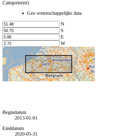
Categorie(en)
Geo wetenschappelijke data
N
S
E
W
Begindatum
2013-01-01
Einddatum
2020-05-31