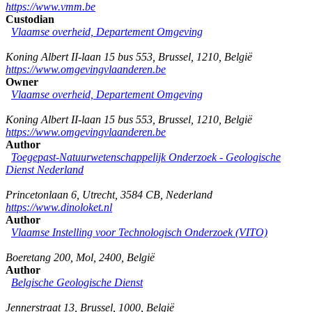
https://www.vmm.be
Custodian
Vlaamse overheid, Departement Omgeving
Koning Albert II-laan 15 bus 553
,
Brussel
,
1210
,
België
https://www.omgevingvlaanderen.be
Owner
Vlaamse overheid, Departement Omgeving
Koning Albert II-laan 15 bus 553
,
Brussel
,
1210
,
België
https://www.omgevingvlaanderen.be
Author
Toegepast-Natuurwetenschappelijk Onderzoek - Geologische
Dienst Nederland
Princetonlaan 6
,
Utrecht
,
3584 CB
,
Nederland
https://www.dinoloket.nl
Author
Vlaamse Instelling voor Technologisch Onderzoek (VITO)
Boeretang 200
,
Mol
,
2400
,
België
Author
Belgische Geologische Dienst
Jennerstraat 13
,
Brussel
,
1000
,
België