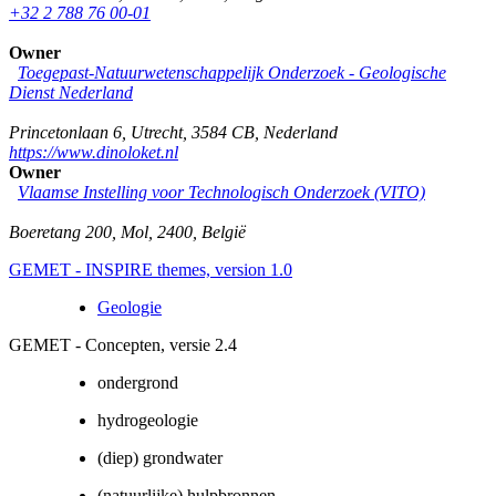
+32 2 788 76 00-01
Owner
Toegepast-Natuurwetenschappelijk Onderzoek - Geologische
Dienst Nederland
Princetonlaan 6
,
Utrecht
,
3584 CB
,
Nederland
https://www.dinoloket.nl
Owner
Vlaamse Instelling voor Technologisch Onderzoek (VITO)
Boeretang 200
,
Mol
,
2400
,
België
GEMET - INSPIRE themes, version 1.0
Geologie
GEMET - Concepten, versie 2.4
ondergrond
hydrogeologie
(diep) grondwater
(natuurlijke) hulpbronnen