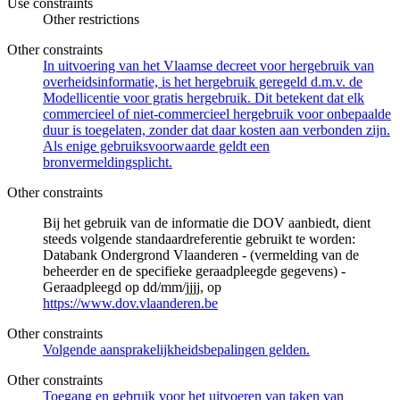
Use constraints
Other restrictions
Other constraints
In uitvoering van het Vlaamse decreet voor hergebruik van
overheidsinformatie, is het hergebruik geregeld d.m.v. de
Modellicentie voor gratis hergebruik. Dit betekent dat elk
commercieel of niet-commercieel hergebruik voor onbepaalde
duur is toegelaten, zonder dat daar kosten aan verbonden zijn.
Als enige gebruiksvoorwaarde geldt een
bronvermeldingsplicht.
Other constraints
Bij het gebruik van de informatie die DOV aanbiedt, dient
steeds volgende standaardreferentie gebruikt te worden:
Databank Ondergrond Vlaanderen - (vermelding van de
beheerder en de specifieke geraadpleegde gegevens) -
Geraadpleegd op dd/mm/jjjj, op
https://www.dov.vlaanderen.be
Other constraints
Volgende aansprakelijkheidsbepalingen gelden.
Other constraints
Toegang en gebruik voor het uitvoeren van taken van