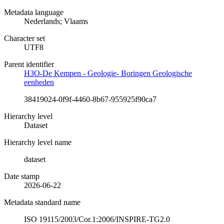
Metadata language
Nederlands; Vlaams
Character set
UTF8
Parent identifier
H3O-De Kempen - Geologie- Boringen Geologische
eenheden
38419024-0f9f-4460-8b67-955925f90ca7
Hierarchy level
Dataset
Hierarchy level name
dataset
Date stamp
2026-06-22
Metadata standard name
ISO 19115/2003/Cor.1:2006/INSPIRE-TG2.0