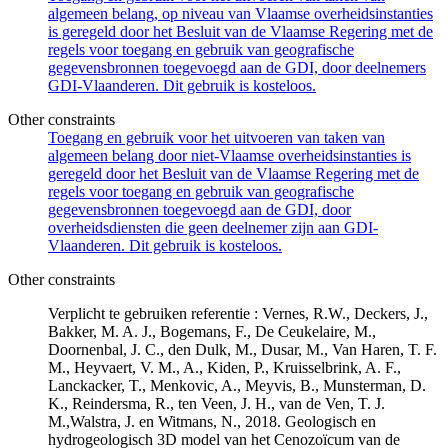
algemeen belang, op niveau van Vlaamse overheidsinstanties
is geregeld door het Besluit van de Vlaamse Regering met de
regels voor toegang en gebruik van geografische
gegevensbronnen toegevoegd aan de GDI, door deelnemers
GDI-Vlaanderen. Dit gebruik is kosteloos.
Other constraints
Toegang en gebruik voor het uitvoeren van taken van
algemeen belang door niet-Vlaamse overheidsinstanties is
geregeld door het Besluit van de Vlaamse Regering met de
regels voor toegang en gebruik van geografische
gegevensbronnen toegevoegd aan de GDI, door
overheidsdiensten die geen deelnemer zijn aan GDI-
Vlaanderen. Dit gebruik is kosteloos.
Other constraints
Verplicht te gebruiken referentie : Vernes, R.W., Deckers, J.,
Bakker, M. A. J., Bogemans, F., De Ceukelaire, M.,
Doornenbal, J. C., den Dulk, M., Dusar, M., Van Haren, T. F.
M., Heyvaert, V. M., A., Kiden, P., Kruisselbrink, A. F.,
Lanckacker, T., Menkovic, A., Meyvis, B., Munsterman, D.
K., Reindersma, R., ten Veen, J. H., van de Ven, T. J.
M.,Walstra, J. en Witmans, N., 2018. Geologisch en
hydrogeologisch 3D model van het Cenozoïcum van de