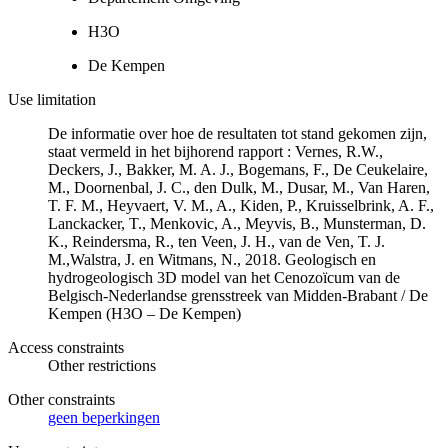
H3O
De Kempen
Use limitation
De informatie over hoe de resultaten tot stand gekomen zijn,
staat vermeld in het bijhorend rapport : Vernes, R.W.,
Deckers, J., Bakker, M. A. J., Bogemans, F., De Ceukelaire,
M., Doornenbal, J. C., den Dulk, M., Dusar, M., Van Haren,
T. F. M., Heyvaert, V. M., A., Kiden, P., Kruisselbrink, A. F.,
Lanckacker, T., Menkovic, A., Meyvis, B., Munsterman, D.
K., Reindersma, R., ten Veen, J. H., van de Ven, T. J.
M.,Walstra, J. en Witmans, N., 2018. Geologisch en
hydrogeologisch 3D model van het Cenozoïcum van de
Belgisch-Nederlandse grensstreek van Midden-Brabant / De
Kempen (H3O – De Kempen)
Access constraints
Other restrictions
Other constraints
geen beperkingen