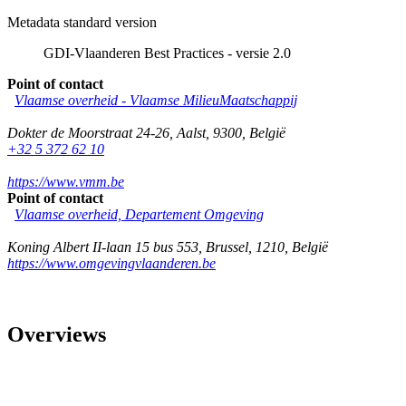
Metadata standard version
GDI-Vlaanderen Best Practices - versie 2.0
Point of contact
Vlaamse overheid - Vlaamse MilieuMaatschappij
Dokter de Moorstraat 24-26
,
Aalst
,
9300
,
België
+32 5 372 62 10
https://www.vmm.be
Point of contact
Vlaamse overheid, Departement Omgeving
Koning Albert II-laan 15 bus 553
,
Brussel
,
1210
,
België
https://www.omgevingvlaanderen.be
Overviews