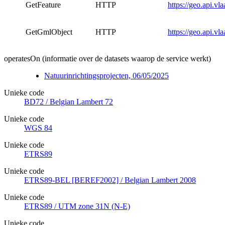
GetFeature
HTTP
https://geo.api.vl
GetGmlObject
HTTP
https://geo.api.vl
operatesOn (informatie over de datasets waarop de service werkt)
Natuurinrichtingsprojecten, 06/05/2025
Unieke code
BD72 / Belgian Lambert 72
Unieke code
WGS 84
Unieke code
ETRS89
Unieke code
ETRS89-BEL [BEREF2002] / Belgian Lambert 2008
Unieke code
ETRS89 / UTM zone 31N (N-E)
Unieke code