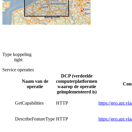
Type koppeling
tight
Service operaties
DCP (verdeelde
Naam van de
computerplatformen
Conn
operatie
waarop de operatie
geïmplementeerd is)
GetCapabilities
HTTP
https://geo.api.vl
DescribeFeatureType
HTTP
https://geo.api.vl