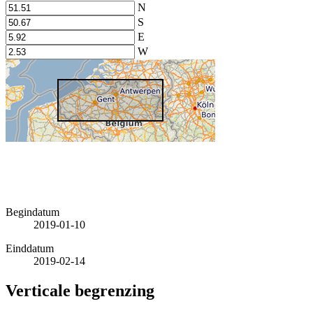
N
S
E
W
Begindatum
2019-01-10
Einddatum
2019-02-14
Verticale begrenzing