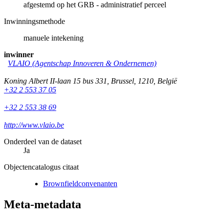
afgestemd op het GRB - administratief perceel
Inwinningsmethode
manuele intekening
inwinner
VLAIO (Agentschap Innoveren & Ondernemen)
Koning Albert II-laan 15 bus 331
,
Brussel
,
1210
,
België
+32 2 553 37 05
+32 2 553 38 69
http://www.vlaio.be
Onderdeel van de dataset
Ja
Objectencatalogus citaat
Brownfieldconvenanten
Meta-metadata