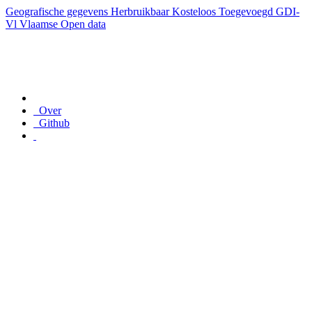
Geografische gegevens
Herbruikbaar
Kosteloos
Toegevoegd GDI-
Vl
Vlaamse Open data
Over
Github