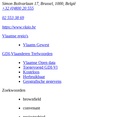
Simon Bolivarlaan 17
,
Brussel
,
1000
,
België
+32 (0)800 20 555
02 553 38 69
https://www.vlaio.be
Vlaamse regio's
Vlaams Gewest
GDI-Vlaanderen Trefwoorden
Vlaamse Open data
Toegevoegd GDI-Vl
Kosteloos
Herbruikbaar
Geografische gegevens
Zoekwoorden
brownfield
convenant
projectgebied