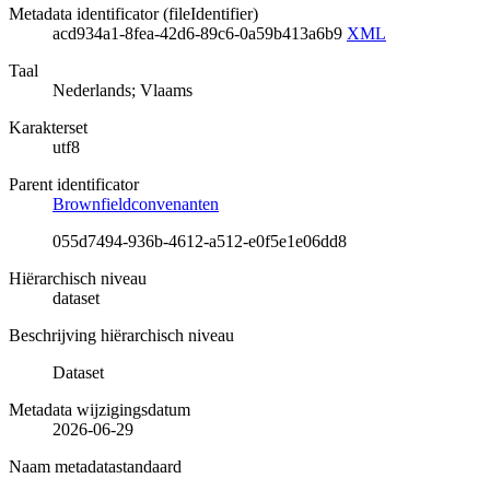
Metadata identificator (fileIdentifier)
acd934a1-8fea-42d6-89c6-0a59b413a6b9
XML
Taal
Nederlands; Vlaams
Karakterset
utf8
Parent identificator
Brownfieldconvenanten
055d7494-936b-4612-a512-e0f5e1e06dd8
Hiërarchisch niveau
dataset
Beschrijving hiërarchisch niveau
Dataset
Metadata wijzigingsdatum
2026-06-29
Naam metadatastandaard