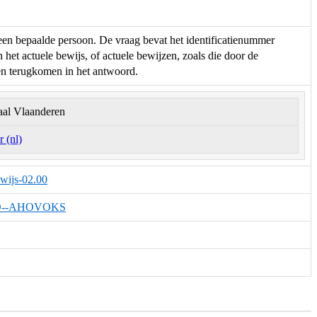
en bepaalde persoon. De vraag bevat het identificatienummer
et actuele bewijs, of actuele bewijzen, zoals die door de
en terugkomen in het antwoord.
aal Vlaanderen
 (nl)
wijs-02.00
#LED--AHOVOKS