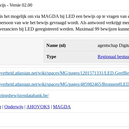
js - Versie 02.00
 is het mogelijk om via MAGDA bij LED een bewijs op te vragen van e
ersoon van wie het bewijs gevraagd wordt. Als antwoord verkrijgt men h
everanciers bij LED geregistreerd werden. Maximaal 99 bewijzen kunn
Name (nl)
agentschap Digit
Type
Regionaal bestuur
eoverheid.atlassian.net/wiki/spaces/MG/pages/1201571331/LED.GeefBe
seoverheid.atlassian.net/wiki/spaces/MG/pages/485982465/Bronnen
varingsbewijzendatabank.be/
r
|
Onderwijs
|
AHOVOKS
|
MAGDA