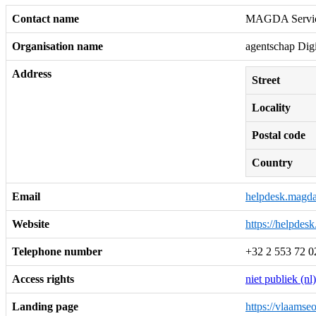
Contact name
MAGDA Servic
Organisation name
agentschap Dig
Address
Street
Locality
Postal code
Country
Email
helpdesk.magd
Website
https://helpdes
Telephone number
+32 2 553 72 0
Access rights
niet publiek (nl)
Landing page
https://vlaams