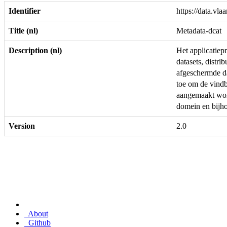
Identifier
https://data.vla
Title (nl)
Metadata-dcat
Description (nl)
Het applicatiep
datasets, distr
afgeschermde da
toe om de vindba
aangemaakt word
domein en bijh
Version
2.0
About
Github