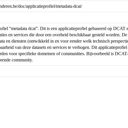
anderen.be/doc/applicatieprofiel/metadata-dcat/
rofiel “metadata dcat”. Dit is een applicatieprofiel gebaseerd op DCAT 
ibuties en services die door een overheid beschikbaar gesteld worden. De
ta en diensten (ontwikkeld in en voor eender welk technisch perspectie
arheid van deze datasets en services te verhogen. Dit applicatieprofiel
en voor specifieke domeinen of communities. Bijvoorbeeld is DCAT-AP
orende community.