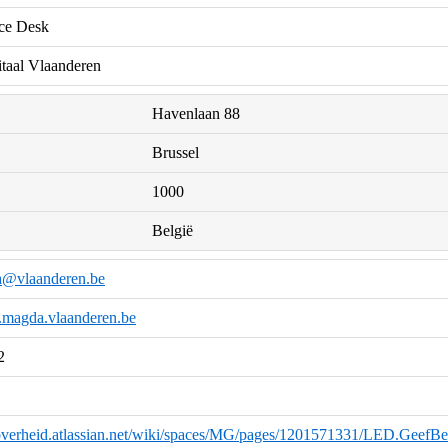
e Desk
itaal Vlaanderen
Havenlaan 88
Brussel
1000
België
a@vlaanderen.be
k.magda.vlaanderen.be
2
eoverheid.atlassian.net/wiki/spaces/MG/pages/1201571331/LED.GeefBe