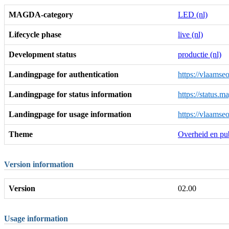
MAGDA-category
LED (nl)
Lifecycle phase
live (nl)
Development status
productie (nl)
Landingpage for authentication
https://vlaamse
Landingpage for status information
https://status.
Landingpage for usage information
https://vlaamse
Theme
Overheid en pub
Version information
Version
02.00
Usage information