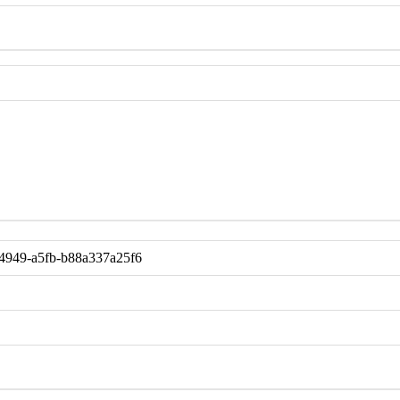
-4949-a5fb-b88a337a25f6