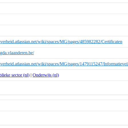
overheid.atlassian.net/wiki/spaces/MG/pages/485982282/Certificaten
magda.vlaanderen.be/
overheid.atlassian.net/wiki/spaces/MG/pages/1479115247/Informatievei
lieke sector (nl)
|
Onderwijs (nl)