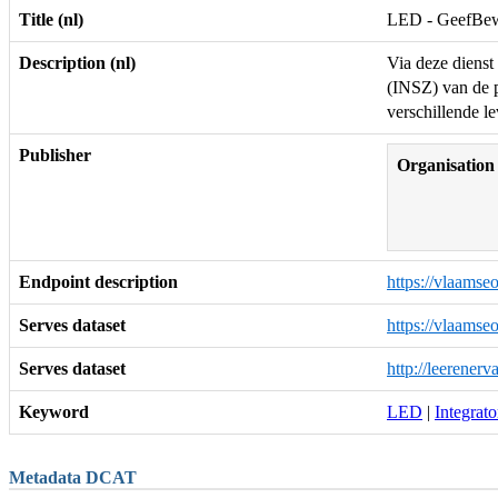
Title (nl)
LED - GeefBewi
Description (nl)
Via deze dienst
(INSZ) van de p
verschillende l
Publisher
Organisation
Endpoint description
https://vlaams
Serves dataset
https://vlaam
Serves dataset
http://leerener
Keyword
LED
|
Integrato
Metadata DCAT