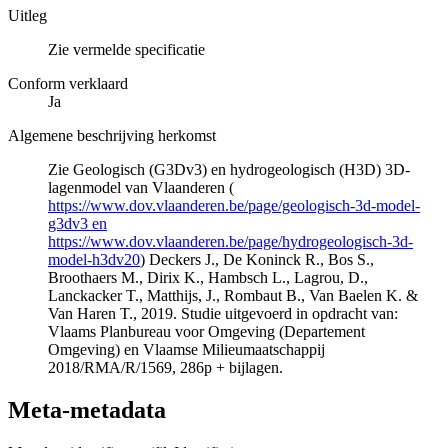
Uitleg
Zie vermelde specificatie
Conform verklaard
Ja
Algemene beschrijving herkomst
Zie Geologisch (G3Dv3) en hydrogeologisch (H3D) 3D-
lagenmodel van Vlaanderen (
https://www.dov.vlaanderen.be/page/geologisch-3d-model-
g3dv3 en
https://www.dov.vlaanderen.be/page/hydrogeologisch-3d-
model-h3dv20
) Deckers J., De Koninck R., Bos S.,
Broothaers M., Dirix K., Hambsch L., Lagrou, D.,
Lanckacker T., Matthijs, J., Rombaut B., Van Baelen K. &
Van Haren T., 2019. Studie uitgevoerd in opdracht van:
Vlaams Planbureau voor Omgeving (Departement
Omgeving) en Vlaamse Milieumaatschappij
2018/RMA/R/1569, 286p + bijlagen.
Meta-metadata