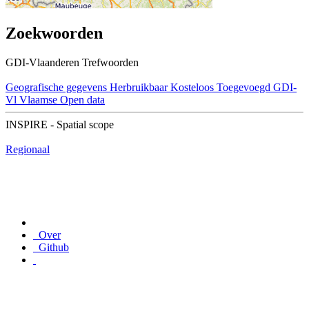
Zoekwoorden
GDI-Vlaanderen Trefwoorden
Geografische gegevens
Herbruikbaar
Kosteloos
Toegevoegd GDI-
Vl
Vlaamse Open data
INSPIRE - Spatial scope
Regionaal
Over
Github