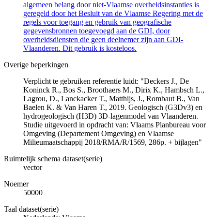
algemeen belang door niet-Vlaamse overheidsinstanties is
geregeld door het Besluit van de Vlaamse Regering met de
regels voor toegang en gebruik van geografische
gegevensbronnen toegevoegd aan de GDI, door
overheidsdiensten die geen deelnemer zijn aan GDI-
Vlaanderen. Dit gebruik is kosteloos.
Overige beperkingen
Verplicht te gebruiken referentie luidt: "Deckers J., De
Koninck R., Bos S., Broothaers M., Dirix K., Hambsch L.,
Lagrou, D., Lanckacker T., Matthijs, J., Rombaut B., Van
Baelen K. & Van Haren T., 2019. Geologisch (G3Dv3) en
hydrogeologisch (H3D) 3D-lagenmodel van Vlaanderen.
Studie uitgevoerd in opdracht van: Vlaams Planbureau voor
Omgeving (Departement Omgeving) en Vlaamse
Milieumaatschappij 2018/RMA/R/1569, 286p. + bijlagen"
Ruimtelijk schema dataset(serie)
vector
Noemer
50000
Taal dataset(serie)