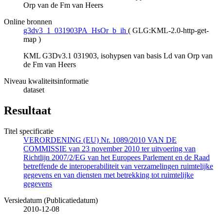
Orp van de Fm van Heers
Online bronnen
g3dv3_1_031903PA_HsOr_b_ih
(
GLG:KML-2.0-http-get-
map
)
KML G3Dv3.1 031903, isohypsen van basis Ld van Orp van
de Fm van Heers
Niveau kwaliteitsinformatie
dataset
Resultaat
Titel specificatie
VERORDENING (EU) Nr. 1089/2010 VAN DE
COMMISSIE van 23 november 2010 ter uitvoering van
Richtlijn 2007/2/EG van het Europees Parlement en de Raad
betreffende de interoperabiliteit van verzamelingen ruimtelijke
gegevens en van diensten met betrekking tot ruimtelijke
gegevens
Versiedatum (Publicatiedatum)
2010-12-08