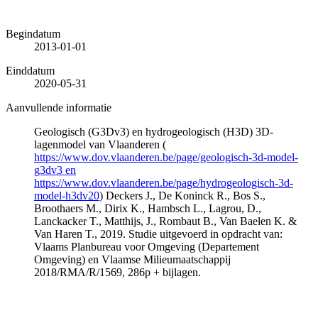
Begindatum
2013-01-01
Einddatum
2020-05-31
Aanvullende informatie
Geologisch (G3Dv3) en hydrogeologisch (H3D) 3D-
lagenmodel van Vlaanderen (
https://www.dov.vlaanderen.be/page/geologisch-3d-model-
g3dv3 en
https://www.dov.vlaanderen.be/page/hydrogeologisch-3d-
model-h3dv20
) Deckers J., De Koninck R., Bos S.,
Broothaers M., Dirix K., Hambsch L., Lagrou, D.,
Lanckacker T., Matthijs, J., Rombaut B., Van Baelen K. &
Van Haren T., 2019. Studie uitgevoerd in opdracht van:
Vlaams Planbureau voor Omgeving (Departement
Omgeving) en Vlaamse Milieumaatschappij
2018/RMA/R/1569, 286p + bijlagen.