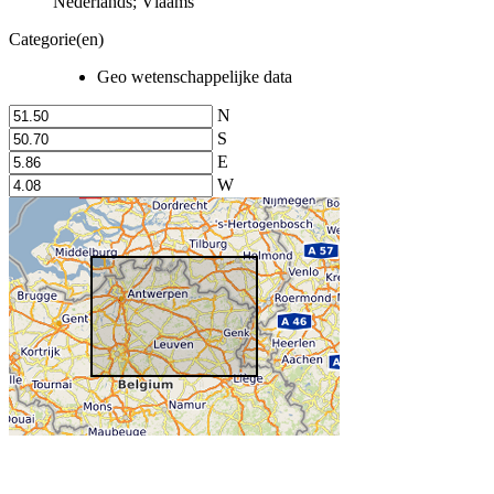
Nederlands; Vlaams
Categorie(en)
Geo wetenschappelijke data
N
S
E
W