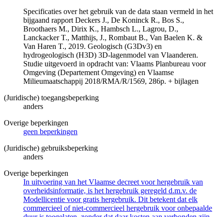
Specificaties over het gebruik van de data staan vermeld in het
bijgaand rapport Deckers J., De Koninck R., Bos S.,
Broothaers M., Dirix K., Hambsch L., Lagrou, D.,
Lanckacker T., Matthijs, J., Rombaut B., Van Baelen K. &
Van Haren T., 2019. Geologisch (G3Dv3) en
hydrogeologisch (H3D) 3D-lagenmodel van Vlaanderen.
Studie uitgevoerd in opdracht van: Vlaams Planbureau voor
Omgeving (Departement Omgeving) en Vlaamse
Milieumaatschappij 2018/RMA/R/1569, 286p. + bijlagen
(Juridische) toegangsbeperking
anders
Overige beperkingen
geen beperkingen
(Juridische) gebruiksbeperking
anders
Overige beperkingen
In uitvoering van het Vlaamse decreet voor hergebruik van
overheidsinformatie, is het hergebruik geregeld d.m.v. de
Modellicentie voor gratis hergebruik. Dit betekent dat elk
commercieel of niet-commercieel hergebruik voor onbepaalde
duur is toegelaten, zonder dat daar kosten aan verbonden zijn.