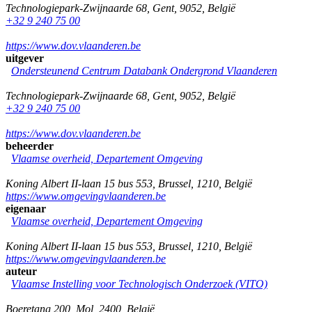
Technologiepark-Zwijnaarde 68
,
Gent
,
9052
,
België
+32 9 240 75 00
https://www.dov.vlaanderen.be
uitgever
Ondersteunend Centrum Databank Ondergrond Vlaanderen
Technologiepark-Zwijnaarde 68
,
Gent
,
9052
,
België
+32 9 240 75 00
https://www.dov.vlaanderen.be
beheerder
Vlaamse overheid, Departement Omgeving
Koning Albert II-laan 15 bus 553
,
Brussel
,
1210
,
België
https://www.omgevingvlaanderen.be
eigenaar
Vlaamse overheid, Departement Omgeving
Koning Albert II-laan 15 bus 553
,
Brussel
,
1210
,
België
https://www.omgevingvlaanderen.be
auteur
Vlaamse Instelling voor Technologisch Onderzoek (VITO)
Boeretang 200
,
Mol
,
2400
,
België