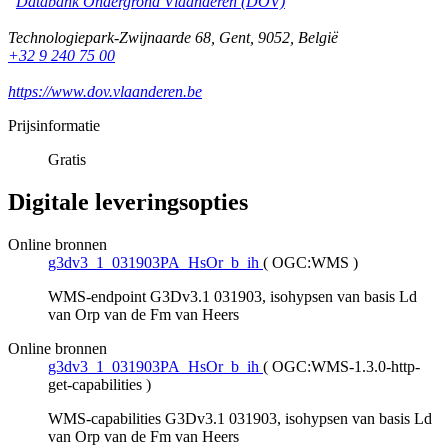
Databank Ondergrond Vlaanderen (DOV)
Technologiepark-Zwijnaarde 68
,
Gent
,
9052
,
België
+32 9 240 75 00
https://www.dov.vlaanderen.be
Prijsinformatie
Gratis
Digitale leveringsopties
Online bronnen
g3dv3_1_031903PA_HsOr_b_ih
(
OGC:WMS
)
WMS-endpoint G3Dv3.1 031903, isohypsen van basis Ld
van Orp van de Fm van Heers
Online bronnen
g3dv3_1_031903PA_HsOr_b_ih
(
OGC:WMS-1.3.0-http-
get-capabilities
)
WMS-capabilities G3Dv3.1 031903, isohypsen van basis Ld
van Orp van de Fm van Heers