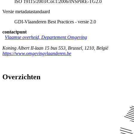
ISO 19115/2003/Cor.1:2006/INSPIRE-TG2.0
Versie metadatastandaard
GDI-Vlaanderen Best Practices - versie 2.0
contactpunt
Vlaamse overheid, Departement Omgeving
Koning Albert II-laan 15 bus 553
,
Brussel
,
1210
,
België
https://www.omgevingvlaanderen.be
Overzichten