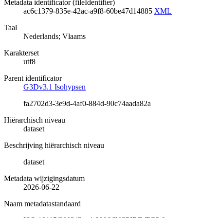
Metadata identificator (fileIdentifier)
ac6c1379-835e-42ac-a9f8-60be47d14885
XML
Taal
Nederlands; Vlaams
Karakterset
utf8
Parent identificator
G3Dv3.1 Isohypsen
fa2702d3-3e9d-4af0-884d-90c74aada82a
Hiërarchisch niveau
dataset
Beschrijving hiërarchisch niveau
dataset
Metadata wijzigingsdatum
2026-06-22
Naam metadatastandaard