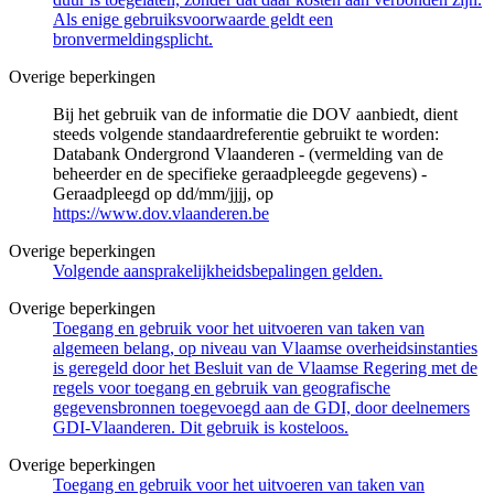
Als enige gebruiksvoorwaarde geldt een
bronvermeldingsplicht.
Overige beperkingen
Bij het gebruik van de informatie die DOV aanbiedt, dient
steeds volgende standaardreferentie gebruikt te worden:
Databank Ondergrond Vlaanderen - (vermelding van de
beheerder en de specifieke geraadpleegde gegevens) -
Geraadpleegd op dd/mm/jjjj, op
https://www.dov.vlaanderen.be
Overige beperkingen
Volgende aansprakelijkheidsbepalingen gelden.
Overige beperkingen
Toegang en gebruik voor het uitvoeren van taken van
algemeen belang, op niveau van Vlaamse overheidsinstanties
is geregeld door het Besluit van de Vlaamse Regering met de
regels voor toegang en gebruik van geografische
gegevensbronnen toegevoegd aan de GDI, door deelnemers
GDI-Vlaanderen. Dit gebruik is kosteloos.
Overige beperkingen
Toegang en gebruik voor het uitvoeren van taken van