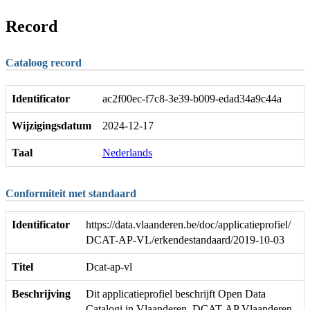
Record
Cataloog record
Identificator
ac2f00ec-f7c8-3e39-b009-edad34a9c44a
Wijzigingsdatum
2024-12-17
Taal
Nederlands
Conformiteit met standaard
Identificator
https://data.vlaanderen.be/doc/applicatieprofiel/
DCAT-AP-VL/erkendestandaard/2019-10-03
Titel
Dcat-ap-vl
Beschrijving
Dit applicatieprofiel beschrijft Open Data
Catalogi in Vlaanderen. DCAT-AP Vlaanderen