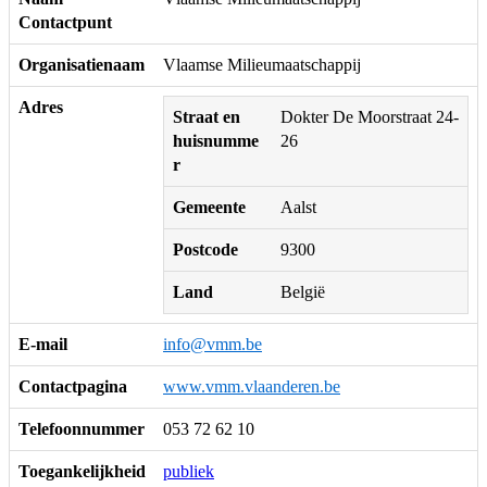
Contactpunt
Organisatienaam
Vlaamse Milieumaatschappij
Adres
Straat en
Dokter De Moorstraat 24-
huisnumme
26
r
Gemeente
Aalst
Postcode
9300
Land
België
E-mail
info@vmm.be
Contactpagina
www.vmm.vlaanderen.be
Telefoonnummer
053 72 62 10
Toegankelijkheid
publiek