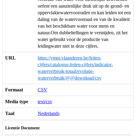
oefent een aanzienlijke druk uit op de grond- en
oppervlaktewatervoorraden en kan leiden tot een
daling van de watervoorraad en van de kwaliteit
van het beschikbare water voor mens en
natuur.Om dubbeltellingen te vermijden, zit het
water gebruikt voor de productie van
leidingwater niet in deze cijfers.
URL
https://vmm.vlaanderen.be/feiten-
cijfers/catalogus-feiten-cijfers/indicator-
waterverbruik-totaal/evolutie-
waterverbruik/@@download/csv
Formaat
CSV
Media type
text/csv
Taal
Nederlands
Licentie Document