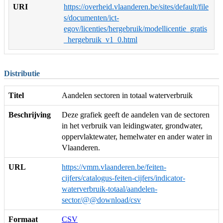
URI
https://overheid.vlaanderen.be/sites/default/file
s/documenten/ict-
egov/licenties/hergebruik/modellicentie_gratis
_hergebruik_v1_0.html
Distributie
Titel
Aandelen sectoren in totaal waterverbruik
Beschrijving
Deze grafiek geeft de aandelen van de sectoren
in het verbruik van leidingwater, grondwater,
oppervlaktewater, hemelwater en ander water in
Vlaanderen.
URL
https://vmm.vlaanderen.be/feiten-
cijfers/catalogus-feiten-cijfers/indicator-
waterverbruik-totaal/aandelen-
sector/@@download/csv
Formaat
CSV