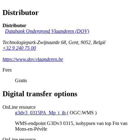
Distributor
Distributor
Databank Ondergrond Vlaanderen (DOV)
Technologiepark-Zwijnaarde 68
,
Gent
,
9052
,
België
+32 9 240 75 00
https://www.dov.vlaanderen.be
Fees
Gratis
Digital transfer options
OnLine resource
g3dv3_0315PA_Mp_t_ih
(
OGC:WMS
)
WMS-endpoint G3Dv3 0315, isohypsen van top Fm van
Mons-en-Pévèle
OnLine resource