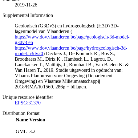
2019-11-26
Supplemental Information
Geologisch (G3Dv3) en hydrogeologisch (H3D) 3D-
lagenmodel van Vlaanderen (
https://www.dov.vlaanderen.be/page/geologisch-3d-model-
g3dv3 en
https://www.dov.vlaanderen.be/page/hydrogeologisch-3d-
model-h3dv20
) Deckers J., De Koninck R., Bos S.,
Broothaers M., Dirix K., Hambsch L., Lagrou, D.,
Lanckacker T., Matthijs, J., Rombaut B., Van Baelen K. &
Van Haren T., 2019. Studie uitgevoerd in opdracht van:
Vlaams Planbureau voor Omgeving (Departement
Omgeving) en Vlaamse Milieumaatschappij
2018/RMA/R/1569, 286p + bijlagen.
Unique resource identifier
EPSG:31370
Distribution format
Name
Version
GML
3.2