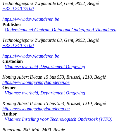
Technologiepark-Zwijnaarde 68
,
Gent
,
9052
,
België
+32 9 240 75 00
https://www.dov.vlaanderen.be
Publisher
Ondersteunend Centrum Databank Ondergrond Vlaanderen
Technologiepark-Zwijnaarde 68
,
Gent
,
9052
,
België
+32 9 240 75 00
https://www.dov.vlaanderen.be
Custodian
Vlaamse overheid, Departement Omgeving
Koning Albert II-laan 15 bus 553
,
Brussel
,
1210
,
België
https://www.omgevingvlaanderen.be
Owner
Vlaamse overheid, Departement Omgeving
Koning Albert II-laan 15 bus 553
,
Brussel
,
1210
,
België
https://www.omgevingvlaanderen.be
Author
Vlaamse Instelling voor Technologisch Onderzoek (VITO)
Boeretang 200
,
Mol
,
2400
,
België