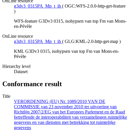
OnLine resource
g3dv3_0315PA_Mp_t_ih
(
OGC:WFS-2.0.0-http-get-feature
)
WFS-feature G3Dv3 0315, isohypsen van top Fm van Mons-
en-Pévèle
OnLine resource
g3dv3_0315PA_Mp_t_ih
(
GLG:KML-2.0-http-get-map
)
KML G3Dv3 0315, isohypsen van top Fm van Mons-en-
Pévèle
Hierarchy level
Dataset
Conformance result
Title
VERORDENING (EU) Nr. 1089/2010 VAN DE
COMMISSIE van 23 november 2010 ter uitvoering van
Richtlijn 2007/2/EG van het Europees Parlement en de Raad
betreffende de interoperabiliteit van verzamelingen ruimtelijke
gegevens en van diensten met betrekking tot ruimtelijke
gegevens