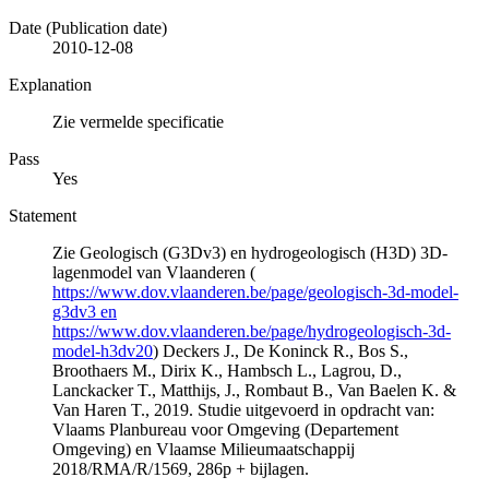
Date (Publication date)
2010-12-08
Explanation
Zie vermelde specificatie
Pass
Yes
Statement
Zie Geologisch (G3Dv3) en hydrogeologisch (H3D) 3D-
lagenmodel van Vlaanderen (
https://www.dov.vlaanderen.be/page/geologisch-3d-model-
g3dv3 en
https://www.dov.vlaanderen.be/page/hydrogeologisch-3d-
model-h3dv20
) Deckers J., De Koninck R., Bos S.,
Broothaers M., Dirix K., Hambsch L., Lagrou, D.,
Lanckacker T., Matthijs, J., Rombaut B., Van Baelen K. &
Van Haren T., 2019. Studie uitgevoerd in opdracht van:
Vlaams Planbureau voor Omgeving (Departement
Omgeving) en Vlaamse Milieumaatschappij
2018/RMA/R/1569, 286p + bijlagen.