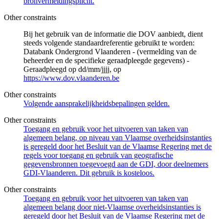
bronvermeldingsplicht.
Other constraints
Bij het gebruik van de informatie die DOV aanbiedt, dient
steeds volgende standaardreferentie gebruikt te worden:
Databank Ondergrond Vlaanderen - (vermelding van de
beheerder en de specifieke geraadpleegde gegevens) -
Geraadpleegd op dd/mm/jjjj, op
https://www.dov.vlaanderen.be
Other constraints
Volgende aansprakelijkheidsbepalingen gelden.
Other constraints
Toegang en gebruik voor het uitvoeren van taken van
algemeen belang, op niveau van Vlaamse overheidsinstanties
is geregeld door het Besluit van de Vlaamse Regering met de
regels voor toegang en gebruik van geografische
gegevensbronnen toegevoegd aan de GDI, door deelnemers
GDI-Vlaanderen. Dit gebruik is kosteloos.
Other constraints
Toegang en gebruik voor het uitvoeren van taken van
algemeen belang door niet-Vlaamse overheidsinstanties is
geregeld door het Besluit van de Vlaamse Regering met de