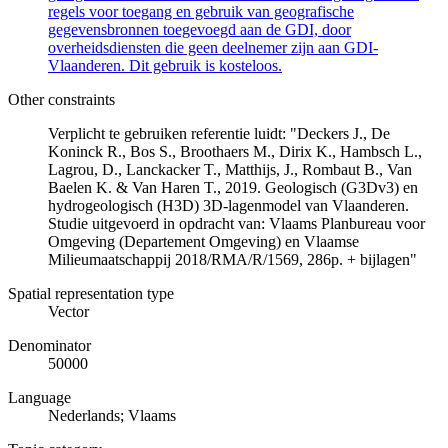
regels voor toegang en gebruik van geografische
gegevensbronnen toegevoegd aan de GDI, door
overheidsdiensten die geen deelnemer zijn aan GDI-
Vlaanderen. Dit gebruik is kosteloos.
Other constraints
Verplicht te gebruiken referentie luidt: "Deckers J., De
Koninck R., Bos S., Broothaers M., Dirix K., Hambsch L.,
Lagrou, D., Lanckacker T., Matthijs, J., Rombaut B., Van
Baelen K. & Van Haren T., 2019. Geologisch (G3Dv3) en
hydrogeologisch (H3D) 3D-lagenmodel van Vlaanderen.
Studie uitgevoerd in opdracht van: Vlaams Planbureau voor
Omgeving (Departement Omgeving) en Vlaamse
Milieumaatschappij 2018/RMA/R/1569, 286p. + bijlagen"
Spatial representation type
Vector
Denominator
50000
Language
Nederlands; Vlaams