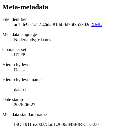
Meta-metadata
File identifier
ac12fe9e-1a52-46da-81d4-0d76f355302c
XML
Metadata language
Nederlands; Vlaams
Character set
UTF8
Hierarchy level
Dataset
Hierarchy level name
dataset
Date stamp
2026-06-22
Metadata standard name
ISO 19115/2003/Cor.1:2006/INSPIRE-TG2.0