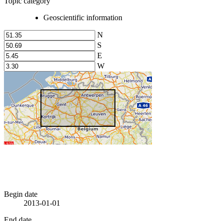
Topic category
Geoscientific information
N
S
E
W
Begin date
2013-01-01
End date