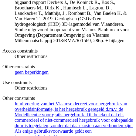
bijgaand rapport Deckers J., De Koninck R., Bos S.,
Broothaers M., Dirix K., Hambsch L., Lagrou, D.,
Lanckacker T., Matthijs, J., Rombaut B., Van Baelen K. &
Van Haren T., 2019. Geologisch (G3Dv3) en
hydrogeologisch (H3D) 3D-lagenmodel van Vlaanderen.
Studie uitgevoerd in opdracht van: Vlaams Planbureau voor
Omgeving (Departement Omgeving) en Vlaamse
Milieumaatschappij 2018/RMA/R/1569, 286p. + bijlagen
Access constraints
Other restrictions
Other constraints
geen beperkingen
Use constraints
Other restrictions
Other constraints
In uitvoering van het Vlaamse decreet voor hergebruik van
overheidsinformatie, is het hergebruik geregeld d.m.v. de
Modellicentie voor gratis hergebruik. Dit betekent dat elk
commercieel of niet-commercieel hergebruik voor onbepaalde
duur is toegelaten, zonder dat daar kosten aan verbonden zijn.
Als enige gebruiksvoorwaarde geldt een