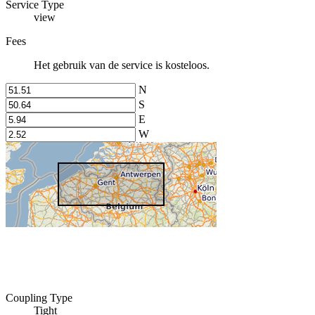
Service Type
view
Fees
Het gebruik van de service is kosteloos.
N
S
E
W
Coupling Type
Tight