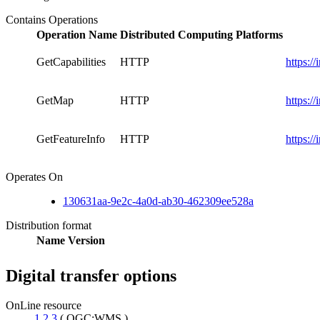
Contains Operations
Operation Name
Distributed Computing Platforms
GetCapabilities
HTTP
https:/
GetMap
HTTP
https:/
GetFeatureInfo
HTTP
https:/
Operates On
130631aa-9e2c-4a0d-ab30-462309ee528a
Distribution format
Name
Version
Digital transfer options
OnLine resource
1,2,3
(
OGC:WMS
)