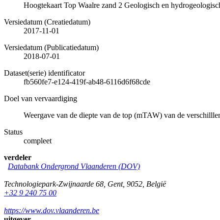
Hoogtekaart Top Waalre zand 2 Geologisch en hydrogeologis
Versiedatum (Creatiedatum)
2017-11-01
Versiedatum (Publicatiedatum)
2018-07-01
Dataset(serie) identificator
fb560fe7-e124-419f-ab48-6116d6f68cde
Doel van vervaardiging
Weergave van de diepte van de top (mTAW) van de verschillle
Status
compleet
verdeler
Databank Ondergrond Vlaanderen (DOV)
Technologiepark-Zwijnaarde 68
,
Gent
,
9052
,
België
+32 9 240 75 00
https://www.dov.vlaanderen.be
uitgever