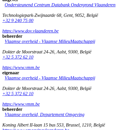
Ondersteunend Centrum Databank Ondergrond Vlaanderen
Technologiepark-Zwijnaarde 68
,
Gent
,
9052
,
België
+32 9 240 75 00
https://www.dov.vlaanderen.be
beheerder
Vlaamse overheid - Vlaamse MilieuMaatschappij
Dokter de Moorstraat 24-26
,
Aalst
,
9300
,
België
+32 5 372 62 10
https://www.vmm.be
eigenaar
Vlaamse overheid - Vlaamse MilieuMaatschappij
Dokter de Moorstraat 24-26
,
Aalst
,
9300
,
België
+32 5 372 62 10
https://www.vmm.be
beheerder
Vlaamse overheid, Departement Omgeving
Koning Albert II-laan 15 bus 553
,
Brussel
,
1210
,
België