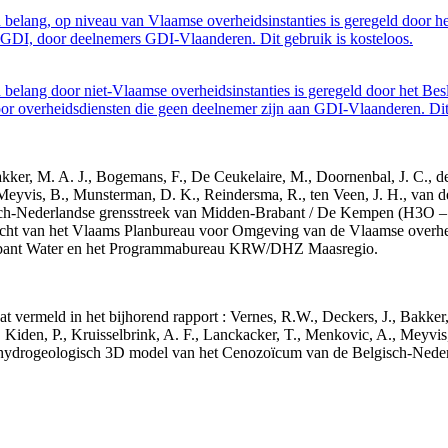
belang, op niveau van Vlaamse overheidsinstanties is geregeld door h
GDI, door deelnemers GDI-Vlaanderen. Dit gebruik is kosteloos.
belang door niet-Vlaamse overheidsinstanties is geregeld door het Bes
 overheidsdiensten die geen deelnemer zijn aan GDI-Vlaanderen. Dit 
 Bakker, M. A. J., Bogemans, F., De Ceukelaire, M., Doornenbal, J. C., 
 Meyvis, B., Munsterman, D. K., Reindersma, R., ten Veen, J. H., van d
sch-Nederlandse grensstreek van Midden-Brabant / De Kempen (H3O 
acht van het Vlaams Planbureau voor Omgeving van de Vlaamse overhe
abant Water en het Programmabureau KRW/DHZ Maasregio.
aat vermeld in het bijhorend rapport : Vernes, R.W., Deckers, J., Bakke
 Kiden, P., Kruisselbrink, A. F., Lanckacker, T., Menkovic, A., Meyvis
 en hydrogeologisch 3D model van het Cenozoïcum van de Belgisch-Ne