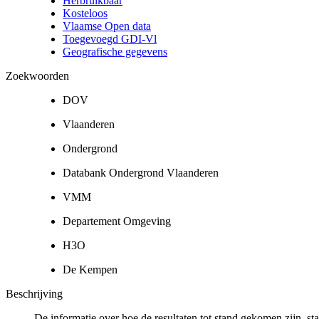
Herbruikbaar
Kosteloos
Vlaamse Open data
Toegevoegd GDI-Vl
Geografische gegevens
Zoekwoorden
DOV
Vlaanderen
Ondergrond
Databank Ondergrond Vlaanderen
VMM
Departement Omgeving
H3O
De Kempen
Beschrijving
De informatie over hoe de resultaten tot stand gekomen zijn, st