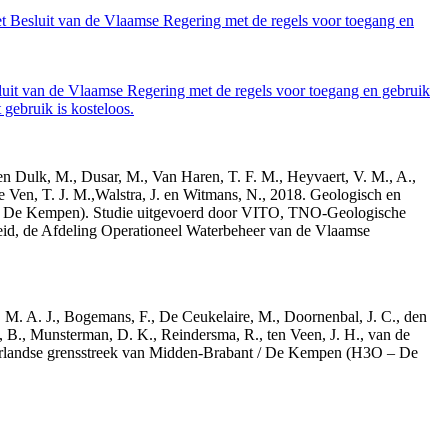
et Besluit van de Vlaamse Regering met de regels voor toegang en
luit van de Vlaamse Regering met de regels voor toegang en gebruik
gebruik is kosteloos.
den Dulk, M., Dusar, M., Van Haren, T. F. M., Heyvaert, V. M., A.,
e Ven, T. J. M.,Walstra, J. en Witmans, N., 2018. Geologisch en
– De Kempen). Studie uitgevoerd door VITO, TNO-Geologische
id, de Afdeling Operationeel Waterbeheer van de Vlaamse
r, M. A. J., Bogemans, F., De Ceukelaire, M., Doornenbal, J. C., den
, B., Munsterman, D. K., Reindersma, R., ten Veen, J. H., van de
derlandse grensstreek van Midden-Brabant / De Kempen (H3O – De