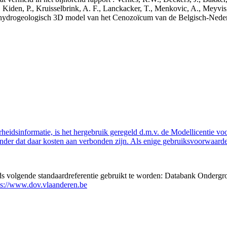
 Kiden, P., Kruisselbrink, A. F., Lanckacker, T., Menkovic, A., Meyvis
 en hydrogeologisch 3D model van het Cenozoïcum van de Belgisch-Ne
eidsinformatie, is het hergebruik geregeld d.m.v. de Modellicentie voor
nder dat daar kosten aan verbonden zijn. Als enige gebruiksvoorwaarde
eds volgende standaardreferentie gebruikt te worden: Databank Ondergr
ps://www.dov.vlaanderen.be