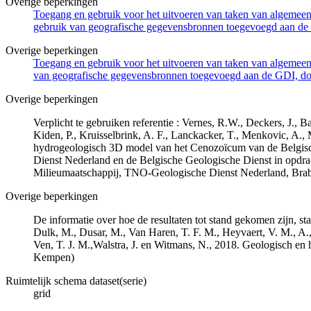
Overige beperkingen
Toegang en gebruik voor het uitvoeren van taken van algemeen 
gebruik van geografische gegevensbronnen toegevoegd aan de 
Overige beperkingen
Toegang en gebruik voor het uitvoeren van taken van algemeen 
van geografische gegevensbronnen toegevoegd aan de GDI, door
Overige beperkingen
Verplicht te gebruiken referentie : Vernes, R.W., Deckers, J.,
Kiden, P., Kruisselbrink, A. F., Lanckacker, T., Menkovic, A.,
hydrogeologisch 3D model van het Cenozoïcum van de Belgi
Dienst Nederland en de Belgische Geologische Dienst in opdr
Milieumaatschappij, TNO-Geologische Dienst Nederland, Br
Overige beperkingen
De informatie over hoe de resultaten tot stand gekomen zijn, st
Dulk, M., Dusar, M., Van Haren, T. F. M., Heyvaert, V. M., A.,
Ven, T. J. M.,Walstra, J. en Witmans, N., 2018. Geologisch
Kempen)
Ruimtelijk schema dataset(serie)
grid