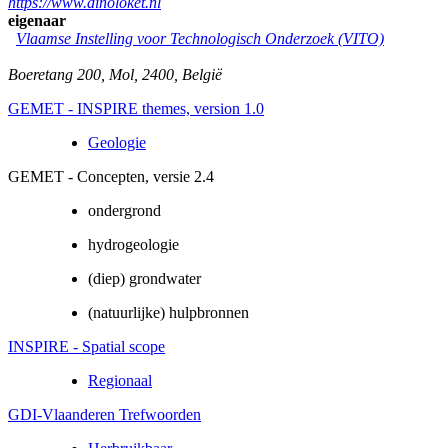
https://www.dinoloket.nl
eigenaar
Vlaamse Instelling voor Technologisch Onderzoek (VITO)
Boeretang 200
,
Mol
,
2400
,
België
GEMET - INSPIRE themes, version 1.0
Geologie
GEMET - Concepten, versie 2.4
ondergrond
hydrogeologie
(diep) grondwater
(natuurlijke) hulpbronnen
INSPIRE - Spatial scope
Regionaal
GDI-Vlaanderen Trefwoorden