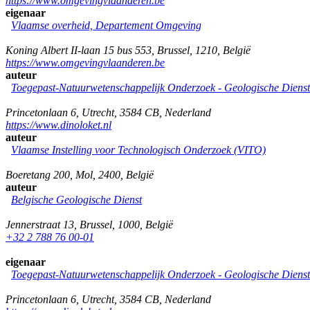
https://www.omgevingvlaanderen.be
eigenaar
Vlaamse overheid, Departement Omgeving
Koning Albert II-laan 15 bus 553
,
Brussel
,
1210
,
België
https://www.omgevingvlaanderen.be
auteur
Toegepast-Natuurwetenschappelijk Onderzoek - Geologische Diens
Princetonlaan 6
,
Utrecht
,
3584 CB
,
Nederland
https://www.dinoloket.nl
auteur
Vlaamse Instelling voor Technologisch Onderzoek (VITO)
Boeretang 200
,
Mol
,
2400
,
België
auteur
Belgische Geologische Dienst
Jennerstraat 13
,
Brussel
,
1000
,
België
+32 2 788 76 00-01
eigenaar
Toegepast-Natuurwetenschappelijk Onderzoek - Geologische Diens
Princetonlaan 6
,
Utrecht
,
3584 CB
,
Nederland