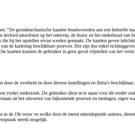
arten: "De grondmechanische kaarten beantwoorden aan een behoefte n
 een invloed uitoefenen op het ontwerp, de bouw en het onderhoud van
 die bij het opstellen ervan werden gemaakt. De kaarten geven inlich
e van de kartering beschikbare proeven. Het zijn dus enkel richtinggev
e kaarten kunnen de gebruiker in geen geval vrijstellen van het verri
n door de overheid en door diverse instellingen en firma's beschikbaa
verder onderzoek. De gebruiker dient in te staan voor dit verder ond
n bestaan uit het uitvoeren van bijkomende proeven en metingen, eigen
 in de 19e eeuw en welke door de meest uiteenlopende auteurs, diensten
genspraak steeds mogelijk.