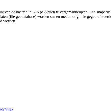
uik van de kaarten in GIS pakketten te vergemakkelijken. Een shapefile
platen (file geodatabase) worden samen met de originele gegeorefereer
gd worden.
techniek