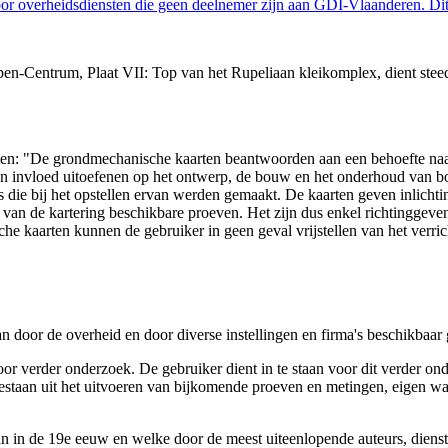
 overheidsdiensten die geen deelnemer zijn aan GDI-Vlaanderen. Dit 
n-Centrum, Plaat VII: Top van het Rupeliaan kleikomplex, dient steed
arten: "De grondmechanische kaarten beantwoorden aan een behoefte n
 een invloed uitoefenen op het ontwerp, de bouw en het onderhoud van
 die bij het opstellen ervan werden gemaakt. De kaarten geven inlich
e van de kartering beschikbare proeven. Het zijn dus enkel richtinggev
e kaarten kunnen de gebruiker in geen geval vrijstellen van het verri
n door de overheid en door diverse instellingen en firma's beschikbaa
verder onderzoek. De gebruiker dient in te staan voor dit verder ond
n bestaan uit het uitvoeren van bijkomende proeven en metingen, eigen
 in de 19e eeuw en welke door de meest uiteenlopende auteurs, diensten