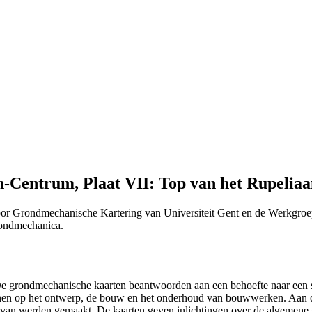
Centrum, Plaat VII: Top van het Rupeliaan 
or Grondmechanische Kartering van Universiteit Gent en de Werkgroe
Grondmechanica.
 "De grondmechanische kaarten beantwoorden aan een behoefte naar ee
efenen op het ontwerp, de bouw en het onderhoud van bouwwerken. Aan 
n ervan werden gemaakt. De kaarten geven inlichtingen over de algemen