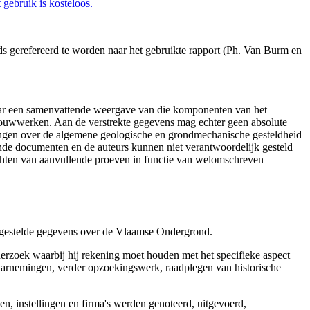
gebruik is kosteloos.
s gerefereerd te worden naar het gebruikte rapport (Ph. Van Burm en
aar een samenvattende weergave van die komponenten van het
 bouwwerken. Aan de verstrekte gegevens mag echter geen absolute
tingen over de algemene geologische en grondmechanische gesteldheid
ende documenten en de auteurs kunnen niet verantwoordelijk gesteld
chten van aanvullende proeven in functie van welomschreven
r gestelde gegevens over de Vlaamse Ondergrond.
erzoek waarbij hij rekening moet houden met het specifieke aspect
 waarnemingen, verder opzoekingswerk, raadplegen van historische
, instellingen en firma's werden genoteerd, uitgevoerd,