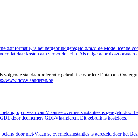
eidsinformatie, is het hergebruik geregeld d.m.v. de Modellicentie voor
nder dat daar kosten aan verbonden zijn. Als enige gebruiksvoorwaarde
eds volgende standaardreferentie gebruikt te worden: Databank Ondergr
ps://www.dov.vlaanderen.be
belang, op niveau van Vlaamse overheidsinstanties is geregeld door h
GDI, door deelnemers GDI-Vlaanderen. Dit gebruik is kosteloos.
belang door niet-Vlaamse overheidsinstanties is geregeld door het Bes