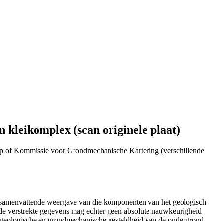
kleikomplex (scan originele plaat)
p of Kommissie voor Grondmechanische Kartering (verschillende
n samenvattende weergave van die komponenten van het geologisch
de verstrekte gegevens mag echter geen absolute nauwkeurigheid
e geologische en grondmechanische gesteldheid van de ondergrond