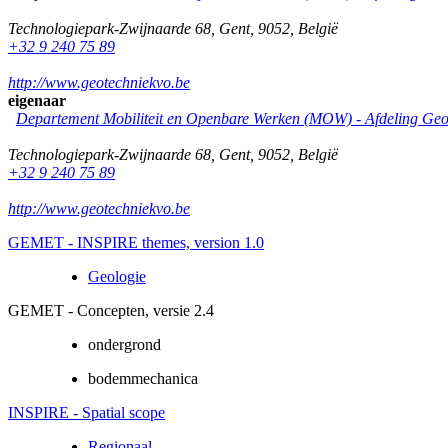
Technologiepark-Zwijnaarde 68
,
Gent
,
9052
,
België
+32 9 240 75 89
http://www.geotechniekvo.be
eigenaar
Departement Mobiliteit en Openbare Werken (MOW) - Afdeling Geo
Technologiepark-Zwijnaarde 68
,
Gent
,
9052
,
België
+32 9 240 75 89
http://www.geotechniekvo.be
GEMET - INSPIRE themes, version 1.0
Geologie
GEMET - Concepten, versie 2.4
ondergrond
bodemmechanica
INSPIRE - Spatial scope
Regionaal