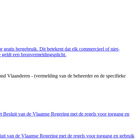
 gratis hergebruik. Dit betekent dat elk commercieel of niet-
 geldt een bronvermeldingsplicht.
ond Vlaanderen - (vermelding van de beheerder en de specifieke
et Besluit van de Vlaamse Regering met de regels voor toegang en
luit van de Vlaamse Regering met de regels voor toegang en gebruik