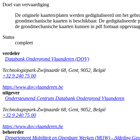
Doel van vervaardiging
De originele kaarten/platen werden gedigitaliseerd om het gebr
grondmechanische kaarten is beschikbaar. De gedigitaliseerde 
de grondmechanische kaarten kunnen in pdf formaat opgevraa
Status
compleet
verdeler
Databank Ondergrond Vlaanderen (DOV)
Technologiepark-Zwijnaarde 68
,
Gent
,
9052
,
België
+32 9 240 75 00
https://www.dov.vlaanderen.be
uitgever
Ondersteunend Centrum Databank Ondergrond Vlaanderen
Technologiepark-Zwijnaarde 68
,
Gent
,
9052
,
België
+32 9 240 75 00
https://www.dov.vlaanderen.be
beheerder
Departement Mobiliteit en Openbare Werken (MOW) - Afdeling Geo