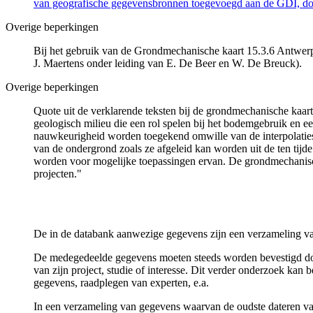
van geografische gegevensbronnen toegevoegd aan de GDI, door
Overige beperkingen
Bij het gebruik van de Grondmechanische kaart 15.3.6 Antwerpe
J. Maertens onder leiding van E. De Beer en W. De Breuck).
Overige beperkingen
Quote uit de verklarende teksten bij de grondmechanische ka
geologisch milieu die een rol spelen bij het bodemgebruik en
nauwkeurigheid worden toegekend omwille van de interpolaties
van de ondergrond zoals ze afgeleid kan worden uit de ten tijd
worden voor mogelijke toepassingen ervan. De grondmechanisch
projecten."
De in de databank aanwezige gegevens zijn een verzameling va
De medegedeelde gegevens moeten steeds worden bevestigd door 
van zijn project, studie of interesse. Dit verder onderzoek ka
gegevens, raadplegen van experten, e.a.
In een verzameling van gegevens waarvan de oudste dateren van