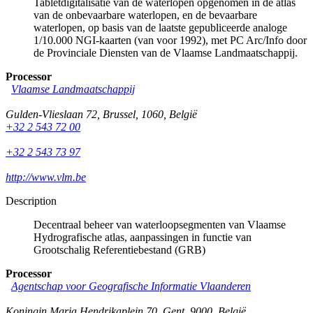
Tabletdigitalisatie van de waterlopen opgenomen in de atlas
van de onbevaarbare waterlopen, en de bevaarbare
waterlopen, op basis van de laatste gepubliceerde analoge
1/10.000 NGI-kaarten (van voor 1992), met PC Arc/Info door
de Provinciale Diensten van de Vlaamse Landmaatschappij.
Processor
Vlaamse Landmaatschappij
Gulden-Vlieslaan 72
,
Brussel
,
1060
,
België
+32 2 543 72 00
+32 2 543 73 97
http://www.vlm.be
Description
Decentraal beheer van waterloopsegmenten van Vlaamse
Hydrografische atlas, aanpassingen in functie van
Grootschalig Referentiebestand (GRB)
Processor
Agentschap voor Geografische Informatie Vlaanderen
Koningin Maria Hendrikaplein 70
,
Gent
,
9000
,
België