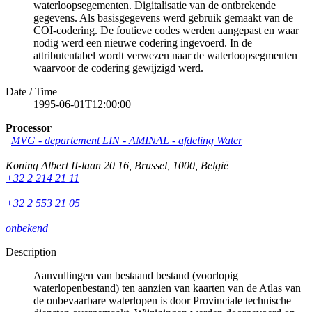
waterloopsegementen. Digitalisatie van de ontbrekende
gegevens. Als basisgegevens werd gebruik gemaakt van de
COI-codering. De foutieve codes werden aangepast en waar
nodig werd een nieuwe codering ingevoerd. In de
attributentabel wordt verwezen naar de waterloopsegmenten
waarvoor de codering gewijzigd werd.
Date / Time
1995-06-01T12:00:00
Processor
MVG - departement LIN - AMINAL - afdeling Water
Koning Albert II-laan 20 16
,
Brussel
,
1000
,
België
+32 2 214 21 11
+32 2 553 21 05
onbekend
Description
Aanvullingen van bestaand bestand (voorlopig
waterlopenbestand) ten aanzien van kaarten van de Atlas van
de onbevaarbare waterlopen is door Provinciale technische