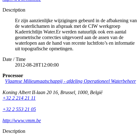
Description
Er zijn aanzienlijke wijzigingen gebeurd in de afbakening van
de waterlichamen in afspraak met de CIW werkgroep
Kaderrichtlijn Water.Er werden natuurlijk ook een aantal
geometrische correcties uitgevoerd aan de assen van de
waterlopen aan de hand van recente luchtfoto’s en informatie
uit topografische opmetingen.
Date / Time
2012-08-28T12:00:00
Processor
Vlaamse Milieumaatschappij - afdeling Operationeel Waterbeheer
Koning Albert II-laan 20 16
,
Brussel
,
1000
,
België
+32 2 214 21 11
+32 2 553 21 05
http://www.vmm.be
Description