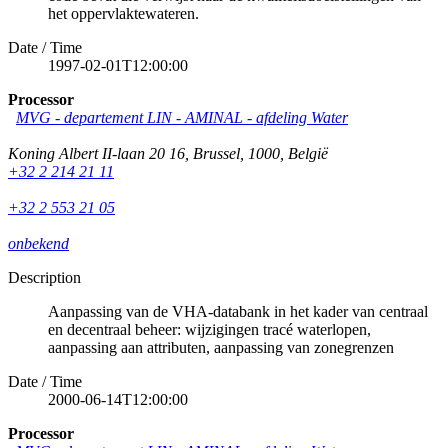
het oppervlaktewateren.
Date / Time
1997-02-01T12:00:00
Processor
MVG - departement LIN - AMINAL - afdeling Water
Koning Albert II-laan 20 16
,
Brussel
,
1000
,
België
+32 2 214 21 11
+32 2 553 21 05
onbekend
Description
Aanpassing van de VHA-databank in het kader van centraal
en decentraal beheer: wijzigingen tracé waterlopen,
aanpassing aan attributen, aanpassing van zonegrenzen
Date / Time
2000-06-14T12:00:00
Processor