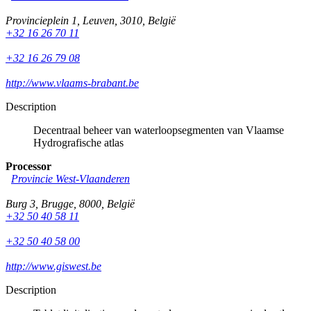
Provincieplein 1
,
Leuven
,
3010
,
België
+32 16 26 70 11
+32 16 26 79 08
http://www.vlaams-brabant.be
Description
Decentraal beheer van waterloopsegmenten van Vlaamse
Hydrografische atlas
Processor
Provincie West-Vlaanderen
Burg 3
,
Brugge
,
8000
,
België
+32 50 40 58 11
+32 50 40 58 00
http://www.giswest.be
Description