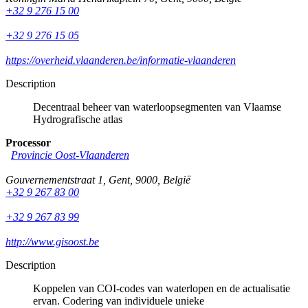
+32 9 276 15 00
+32 9 276 15 05
https://overheid.vlaanderen.be/informatie-vlaanderen
Description
Decentraal beheer van waterloopsegmenten van Vlaamse
Hydrografische atlas
Processor
Provincie Oost-Vlaanderen
Gouvernementstraat 1
,
Gent
,
9000
,
België
+32 9 267 83 00
+32 9 267 83 99
http://www.gisoost.be
Description
Koppelen van COI-codes van waterlopen en de actualisatie
ervan. Codering van individuele unieke