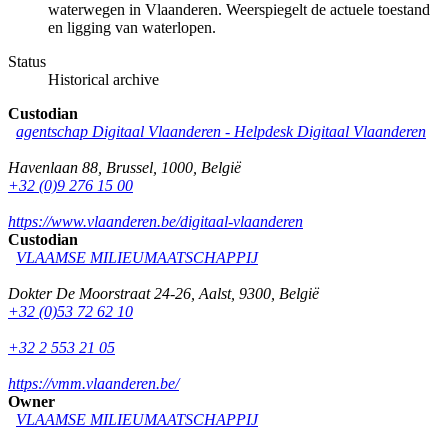
waterwegen in Vlaanderen. Weerspiegelt de actuele toestand
en ligging van waterlopen.
Status
Historical archive
Custodian
agentschap Digitaal Vlaanderen -
Helpdesk Digitaal Vlaanderen
Havenlaan 88
,
Brussel
,
1000
,
België
+32 (0)9 276 15 00
https://www.vlaanderen.be/digitaal-vlaanderen
Custodian
VLAAMSE MILIEUMAATSCHAPPIJ
Dokter De Moorstraat 24-26
,
Aalst
,
9300
,
België
+32 (0)53 72 62 10
+32 2 553 21 05
https://vmm.vlaanderen.be/
Owner
VLAAMSE MILIEUMAATSCHAPPIJ