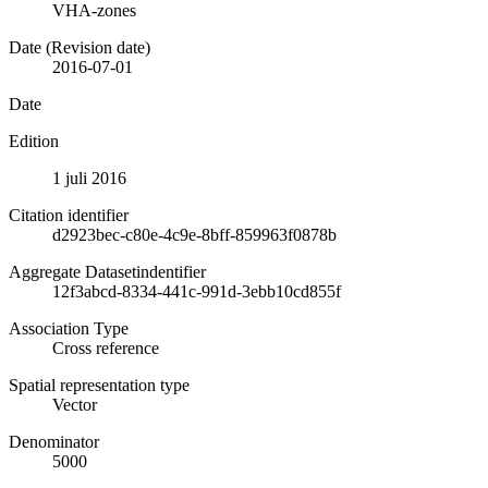
VHA-zones
Date (Revision date)
2016-07-01
Date
Edition
1 juli 2016
Citation identifier
d2923bec-c80e-4c9e-8bff-859963f0878b
Aggregate Datasetindentifier
12f3abcd-8334-441c-991d-3ebb10cd855f
Association Type
Cross reference
Spatial representation type
Vector
Denominator
5000