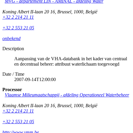
MVG - departement LIN - AMINAL - afdeling Water
Koning Albert II-laan 20 16
,
Brussel
,
1000
,
België
+32 2 214 21 11
+32 2 553 21 05
onbekend
Description
Aanpassing van de VHA-databank in het kader van centraal
en decentraal beheer: attribuut waterlichaam toegevoegd
Date / Time
2007-09-14T12:00:00
Processor
Vlaamse Milieumaatschappij - afdeling Operationeel Waterbeheer
Koning Albert II-laan 20 16
,
Brussel
,
1000
,
België
+32 2 214 21 11
+32 2 553 21 05
http://www.vmm.be