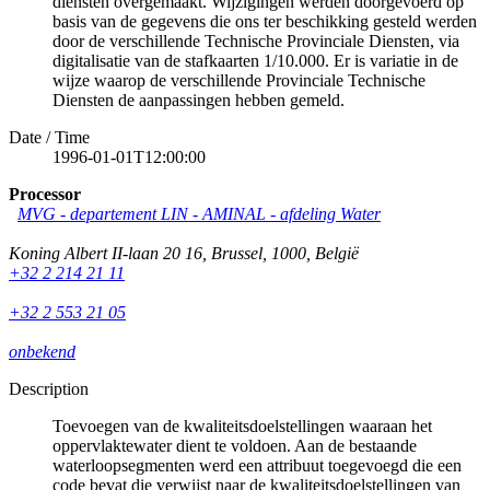
diensten overgemaakt. Wijzigingen werden doorgevoerd op
basis van de gegevens die ons ter beschikking gesteld werden
door de verschillende Technische Provinciale Diensten, via
digitalisatie van de stafkaarten 1/10.000. Er is variatie in de
wijze waarop de verschillende Provinciale Technische
Diensten de aanpassingen hebben gemeld.
Date / Time
1996-01-01T12:00:00
Processor
MVG - departement LIN - AMINAL - afdeling Water
Koning Albert II-laan 20 16
,
Brussel
,
1000
,
België
+32 2 214 21 11
+32 2 553 21 05
onbekend
Description
Toevoegen van de kwaliteitsdoelstellingen waaraan het
oppervlaktewater dient te voldoen. Aan de bestaande
waterloopsegmenten werd een attribuut toegevoegd die een
code bevat die verwijst naar de kwaliteitsdoelstellingen van