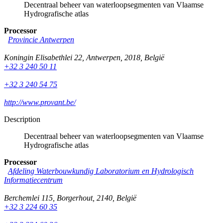
Decentraal beheer van waterloopsegmenten van Vlaamse
Hydrografische atlas
Processor
Provincie Antwerpen
Koningin Elisabethlei 22
,
Antwerpen
,
2018
,
België
+32 3 240 50 11
+32 3 240 54 75
http://www.provant.be/
Description
Decentraal beheer van waterloopsegmenten van Vlaamse
Hydrografische atlas
Processor
Afdeling Waterbouwkundig Laboratorium en Hydrologisch
Informatiecentrum
Berchemlei 115
,
Borgerhout
,
2140
,
België
+32 3 224 60 35