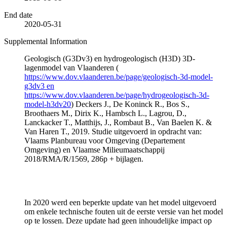
End date
2020-05-31
Supplemental Information
Geologisch (G3Dv3) en hydrogeologisch (H3D) 3D-
lagenmodel van Vlaanderen (
https://www.dov.vlaanderen.be/page/geologisch-3d-model-
g3dv3 en
https://www.dov.vlaanderen.be/page/hydrogeologisch-3d-
model-h3dv20
) Deckers J., De Koninck R., Bos S.,
Broothaers M., Dirix K., Hambsch L., Lagrou, D.,
Lanckacker T., Matthijs, J., Rombaut B., Van Baelen K. &
Van Haren T., 2019. Studie uitgevoerd in opdracht van:
Vlaams Planbureau voor Omgeving (Departement
Omgeving) en Vlaamse Milieumaatschappij
2018/RMA/R/1569, 286p + bijlagen.
In 2020 werd een beperkte update van het model uitgevoerd
om enkele technische fouten uit de eerste versie van het model
op te lossen. Deze update had geen inhoudelijke impact op