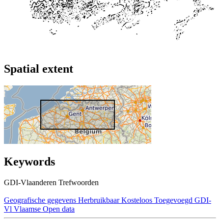
Spatial extent
Keywords
GDI-Vlaanderen Trefwoorden
Geografische gegevens
Herbruikbaar
Kosteloos
Toegevoegd GDI-
Vl
Vlaamse Open data