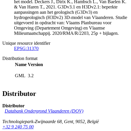
het model. Deckers J., Dirix K., Hambsch L., Van Baelen K.
& Van Haren T., 2021. G3Dv3.1 en H3Dv2.1: beperkte
aanpassingen aan het geologisch (G3Dv3) en
hydrogeologisch (H3Dv2) 3D-model van Vlaanderen. Studie
uitgevoerd in opdracht van: Vlaams Planbureau voor
Omgeving (Departement Omgeving) en Vlaamse
Milieumaatschappij. 2020/RMA/R/2203, 25p + bijlagen.
Unique resource identifier
EPSG:31370
Distribution format
Name
Version
GML
3.2
Distributor
Distributor
Databank Ondergrond Vlaanderen (DOV)
Technologiepark-Zwijnaarde 68
,
Gent
,
9052
,
België
+32 9 240 75 00