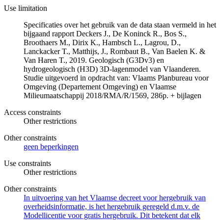
Use limitation
Specificaties over het gebruik van de data staan vermeld in het
bijgaand rapport Deckers J., De Koninck R., Bos S.,
Broothaers M., Dirix K., Hambsch L., Lagrou, D.,
Lanckacker T., Matthijs, J., Rombaut B., Van Baelen K. &
Van Haren T., 2019. Geologisch (G3Dv3) en
hydrogeologisch (H3D) 3D-lagenmodel van Vlaanderen.
Studie uitgevoerd in opdracht van: Vlaams Planbureau voor
Omgeving (Departement Omgeving) en Vlaamse
Milieumaatschappij 2018/RMA/R/1569, 286p. + bijlagen
Access constraints
Other restrictions
Other constraints
geen beperkingen
Use constraints
Other restrictions
Other constraints
In uitvoering van het Vlaamse decreet voor hergebruik van
overheidsinformatie, is het hergebruik geregeld d.m.v. de
Modellicentie voor gratis hergebruik. Dit betekent dat elk