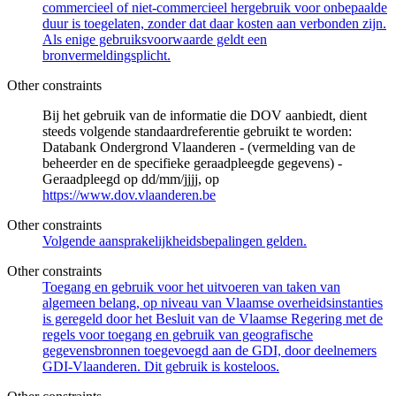
commercieel of niet-commercieel hergebruik voor onbepaalde
duur is toegelaten, zonder dat daar kosten aan verbonden zijn.
Als enige gebruiksvoorwaarde geldt een
bronvermeldingsplicht.
Other constraints
Bij het gebruik van de informatie die DOV aanbiedt, dient
steeds volgende standaardreferentie gebruikt te worden:
Databank Ondergrond Vlaanderen - (vermelding van de
beheerder en de specifieke geraadpleegde gegevens) -
Geraadpleegd op dd/mm/jjjj, op
https://www.dov.vlaanderen.be
Other constraints
Volgende aansprakelijkheidsbepalingen gelden.
Other constraints
Toegang en gebruik voor het uitvoeren van taken van
algemeen belang, op niveau van Vlaamse overheidsinstanties
is geregeld door het Besluit van de Vlaamse Regering met de
regels voor toegang en gebruik van geografische
gegevensbronnen toegevoegd aan de GDI, door deelnemers
GDI-Vlaanderen. Dit gebruik is kosteloos.