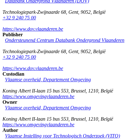
Databank Ondergrond Vlaanderen (DOV)
Technologiepark-Zwijnaarde 68
,
Gent
,
9052
,
België
+32 9 240 75 00
https://www.dov.vlaanderen.be
Publisher
Ondersteunend Centrum Databank Ondergrond Vlaanderen
Technologiepark-Zwijnaarde 68
,
Gent
,
9052
,
België
+32 9 240 75 00
https://www.dov.vlaanderen.be
Custodian
Vlaamse overheid, Departement Omgeving
Koning Albert II-laan 15 bus 553
,
Brussel
,
1210
,
België
https://www.omgevingvlaanderen.be
Owner
Vlaamse overheid, Departement Omgeving
Koning Albert II-laan 15 bus 553
,
Brussel
,
1210
,
België
https://www.omgevingvlaanderen.be
Author
Vlaamse Instelling voor Technologisch Onderzoek (VITO)