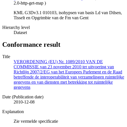
2.0-http-get-map
)
KML G3Dv3.1 010103, isohypsen van basis Ld van Dilsen,
Tisselt en Opgrimbie van de Fm van Gent
Hierarchy level
Dataset
Conformance result
Title
VERORDENING (EU) Nr. 1089/2010 VAN DE
COMMISSIE van 23 november 2010 ter uitvoering van
Richtlijn 2007/2/EG van het Europees Parlement en de Raad
betreffende de interoperabiliteit van verzamelingen ruimtelijke
gegevens en van diensten met betrekking tot ruimtelijke
gegevens
Date (Publication date)
2010-12-08
Explanation
Zie vermelde specificatie