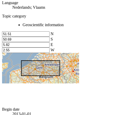
Language
Nederlands; Vlaams
Topic category
Geoscientific information
N
S
E
W
Begin date
2013-01-01