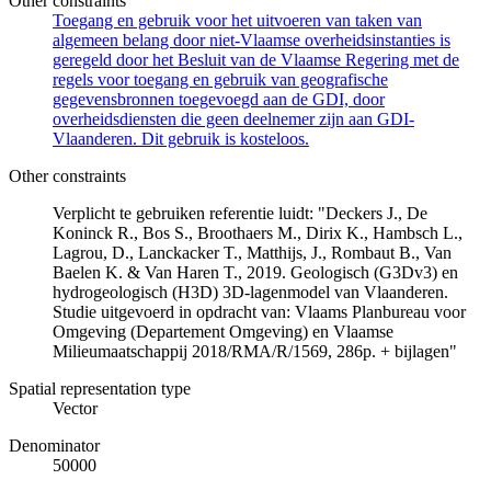
Other constraints
Toegang en gebruik voor het uitvoeren van taken van
algemeen belang door niet-Vlaamse overheidsinstanties is
geregeld door het Besluit van de Vlaamse Regering met de
regels voor toegang en gebruik van geografische
gegevensbronnen toegevoegd aan de GDI, door
overheidsdiensten die geen deelnemer zijn aan GDI-
Vlaanderen. Dit gebruik is kosteloos.
Other constraints
Verplicht te gebruiken referentie luidt: "Deckers J., De
Koninck R., Bos S., Broothaers M., Dirix K., Hambsch L.,
Lagrou, D., Lanckacker T., Matthijs, J., Rombaut B., Van
Baelen K. & Van Haren T., 2019. Geologisch (G3Dv3) en
hydrogeologisch (H3D) 3D-lagenmodel van Vlaanderen.
Studie uitgevoerd in opdracht van: Vlaams Planbureau voor
Omgeving (Departement Omgeving) en Vlaamse
Milieumaatschappij 2018/RMA/R/1569, 286p. + bijlagen"
Spatial representation type
Vector
Denominator
50000