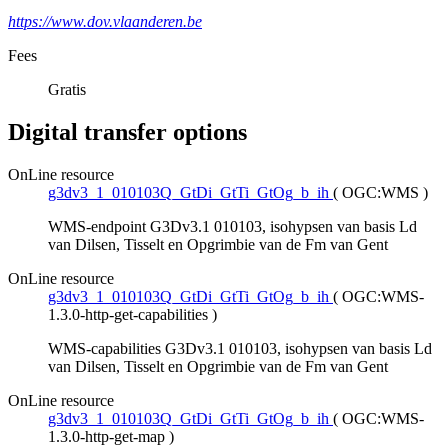
https://www.dov.vlaanderen.be
Fees
Gratis
Digital transfer options
OnLine resource
g3dv3_1_010103Q_GtDi_GtTi_GtOg_b_ih
(
OGC:WMS
)
WMS-endpoint G3Dv3.1 010103, isohypsen van basis Ld
van Dilsen, Tisselt en Opgrimbie van de Fm van Gent
OnLine resource
g3dv3_1_010103Q_GtDi_GtTi_GtOg_b_ih
(
OGC:WMS-
1.3.0-http-get-capabilities
)
WMS-capabilities G3Dv3.1 010103, isohypsen van basis Ld
van Dilsen, Tisselt en Opgrimbie van de Fm van Gent
OnLine resource
g3dv3_1_010103Q_GtDi_GtTi_GtOg_b_ih
(
OGC:WMS-
1.3.0-http-get-map
)