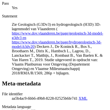
Pass
Yes
Statement
Zie Geologisch (G3Dv3) en hydrogeologisch (H3D) 3D-
lagenmodel van Vlaanderen (
https://www.dov.vlaanderen.be/page/geologisch-3d-model-
g3dv3 en
https://www.dov.vlaanderen.be/page/hydrogeologisch-3d-
model-h3dv20
) Deckers J., De Koninck R., Bos S.,
Broothaers M., Dirix K., Hambsch L., Lagrou, D.,
Lanckacker T., Matthijs, J., Rombaut B., Van Baelen K. &
Van Haren T., 2019. Studie uitgevoerd in opdracht van:
Vlaams Planbureau voor Omgeving (Departement
Omgeving) en Vlaamse Milieumaatschappij
2018/RMA/R/1569, 286p + bijlagen.
Meta-metadata
File identifier
aa5b4ac9-6bb6-49b8-8228-02525b6fe741
XML
Metadata language