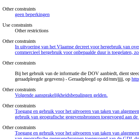
Other constraints
geen beperkingen
Use constraints
Other restrictions
Other constraints
In uitvoering van het Vlaamse decreet voor hergebruik van overh
commercieel hergebruik voor onbepaalde duur is toegelaten, zo
Other constraints
Bij het gebruik van de informatie die DOV aanbiedt, dient ste
geraadpleegde gegevens) - Geraadpleegd op dd/mm/jjjj, op
htt
Other constraints
Volgende aansprakelijkheidsbepalingen gelden.
Other constraints
Toegang en gebruik voor het uitvoeren van taken van algemeen 
gebruik van geografische gegevensbronnen toegevoegd aan de 
Other constraints
Toegang en gebruik voor het uitvoeren van taken van algemeen 
van geografische gegevensbronnen toegevoegd aan de GDI, door