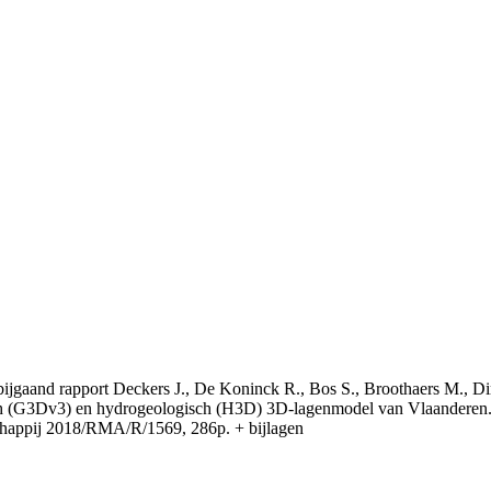
t bijgaand rapport Deckers J., De Koninck R., Bos S., Broothaers M., Di
 (G3Dv3) en hydrogeologisch (H3D) 3D-lagenmodel van Vlaanderen. S
appij 2018/RMA/R/1569, 286p. + bijlagen