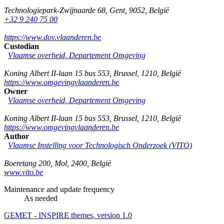
Technologiepark-Zwijnaarde 68
,
Gent
,
9052
,
België
+32 9 240 75 00
https://www.dov.vlaanderen.be
Custodian
Vlaamse overheid, Departement Omgeving
Koning Albert II-laan 15 bus 553
,
Brussel
,
1210
,
België
https://www.omgevingvlaanderen.be
Owner
Vlaamse overheid, Departement Omgeving
Koning Albert II-laan 15 bus 553
,
Brussel
,
1210
,
België
https://www.omgevingvlaanderen.be
Author
Vlaamse Instelling voor Technologisch Onderzoek (VITO)
Boeretang 200
,
Mol
,
2400
,
België
www.vito.be
Maintenance and update frequency
As needed
GEMET - INSPIRE themes, version 1.0