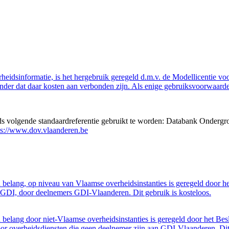
eidsinformatie, is het hergebruik geregeld d.m.v. de Modellicentie voor
nder dat daar kosten aan verbonden zijn. Als enige gebruiksvoorwaarde
eds volgende standaardreferentie gebruikt te worden: Databank Ondergr
ps://www.dov.vlaanderen.be
belang, op niveau van Vlaamse overheidsinstanties is geregeld door h
GDI, door deelnemers GDI-Vlaanderen. Dit gebruik is kosteloos.
belang door niet-Vlaamse overheidsinstanties is geregeld door het Bes
 overheidsdiensten die geen deelnemer zijn aan GDI-Vlaanderen. Dit 