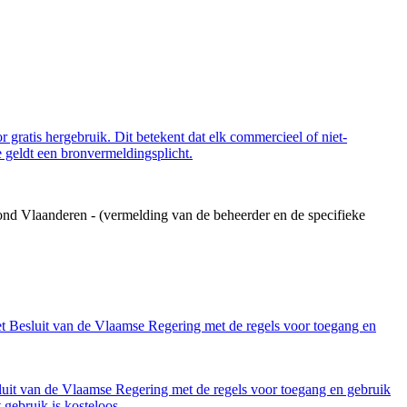
 gratis hergebruik. Dit betekent dat elk commercieel of niet-
 geldt een bronvermeldingsplicht.
ond Vlaanderen - (vermelding van de beheerder en de specifieke
et Besluit van de Vlaamse Regering met de regels voor toegang en
luit van de Vlaamse Regering met de regels voor toegang en gebruik
gebruik is kosteloos.