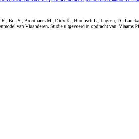
nck R., Bos S., Broothaers M., Dirix K., Hambsch L., Lagrou, D., Lanck
nmodel van Vlaanderen. Studie uitgevoerd in opdracht van: Vlaams