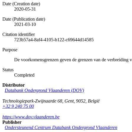
Date (Creation date)
2020-05-31
Date (Publication date)
2021-03-10
Citation identifier
723b57a4-8af4-4105-b122-c69644d14585
Purpose
De voorkomensgrenzen geven de grenzen van de verbreiding 
Status
Completed
Distributor
Databank Ondergrond Vlaanderen (DOV)
Technologiepark-Zwijnaarde 68
,
Gent
,
9052
,
België
+32 9 240 75 00
https://www.dov.vlaanderen.be
Publisher
Ondersteunend Centrum Databank Ondergrond Vlaanderen