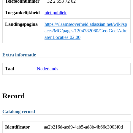
Telefoonnummer
+32 2 553 72 02
Toegankelijkheid
niet publiek
Landingspagina
https://vlaamseoverheid.atlassian.net/wiki/sp
aces/MG/pages/1204782060/Geo.GeefAdre
ssenLocaties-02.00
Extra informatie
Taal
Nederlands
Record
Cataloog record
Identificator
aa2b216d-aed9-4ab5-ad8b-4b66c3003f0d