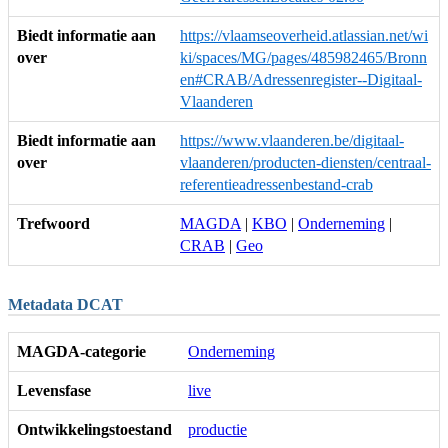
Biedt informatie aan
https://vlaamseoverheid.atlassian.net/wi
over
ki/spaces/MG/pages/485982465/Bronn
en#CRAB/Adressenregister--Digitaal-
Vlaanderen
Biedt informatie aan
https://www.vlaanderen.be/digitaal-
over
vlaanderen/producten-diensten/centraal-
referentieadressenbestand-crab
Trefwoord
MAGDA
|
KBO
|
Onderneming
|
CRAB
|
Geo
Metadata DCAT
MAGDA-categorie
Onderneming
Levensfase
live
Ontwikkelingstoestand
productie