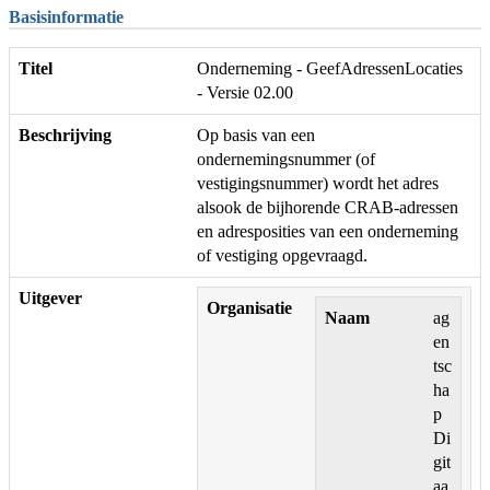
Basisinformatie
Titel
Onderneming - GeefAdressenLocaties
- Versie 02.00
Beschrijving
Op basis van een
ondernemingsnummer (of
vestigingsnummer) wordt het adres
alsook de bijhorende CRAB-adressen
en adresposities van een onderneming
of vestiging opgevraagd.
Uitgever
Organisatie
Naam
ag
en
tsc
ha
p
Di
git
aa