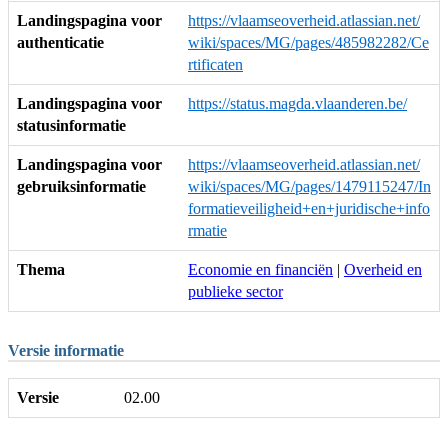
Landingspagina voor
https://vlaamseoverheid.atlassian.net/
authenticatie
wiki/spaces/MG/pages/485982282/Ce
rtificaten
Landingspagina voor
https://status.magda.vlaanderen.be/
statusinformatie
Landingspagina voor
https://vlaamseoverheid.atlassian.net/
gebruiksinformatie
wiki/spaces/MG/pages/1479115247/In
formatieveiligheid+en+juridische+info
rmatie
Thema
Economie en financiën
|
Overheid en
publieke sector
Versie informatie
Versie
02.00