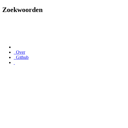
Zoekwoorden
Over
Github