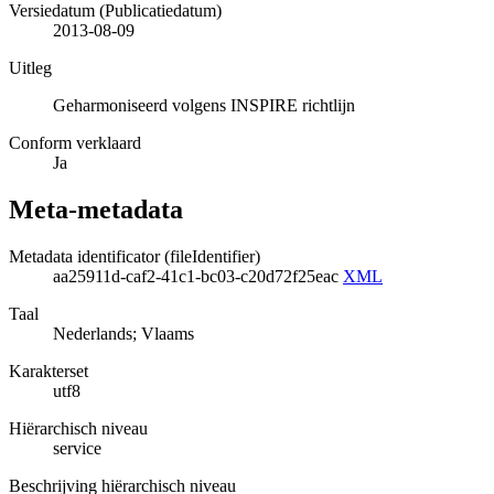
Versiedatum (Publicatiedatum)
2013-08-09
Uitleg
Geharmoniseerd volgens INSPIRE richtlijn
Conform verklaard
Ja
Meta-metadata
Metadata identificator (fileIdentifier)
aa25911d-caf2-41c1-bc03-c20d72f25eac
XML
Taal
Nederlands; Vlaams
Karakterset
utf8
Hiërarchisch niveau
service
Beschrijving hiërarchisch niveau