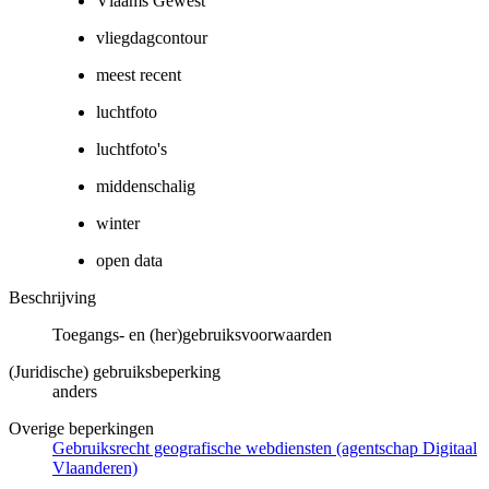
Vlaams Gewest
vliegdagcontour
meest recent
luchtfoto
luchtfoto's
middenschalig
winter
open data
Beschrijving
Toegangs- en (her)gebruiksvoorwaarden
(Juridische) gebruiksbeperking
anders
Overige beperkingen
Gebruiksrecht geografische webdiensten (agentschap Digitaal
Vlaanderen)