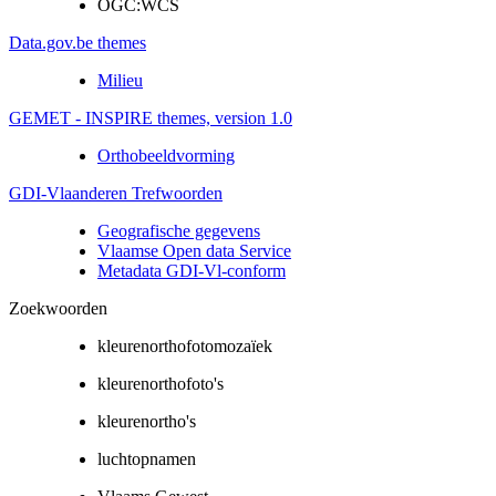
OGC:WCS
Data.gov.be themes
Milieu
GEMET - INSPIRE themes, version 1.0
Orthobeeldvorming
GDI-Vlaanderen Trefwoorden
Geografische gegevens
Vlaamse Open data Service
Metadata GDI-Vl-conform
Zoekwoorden
kleurenorthofotomozaïek
kleurenorthofoto's
kleurenortho's
luchtopnamen