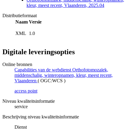
kleur, meest recent, Vlaanderen, 2025.04
Distributieformaat
Naam
Versie
XML
1.0
Digitale leveringsopties
Online bronnen
Capabilities van de webdienst Orthofotomozaïek,
middenschalig, winteropnamen, kleur, meest recent,
Vlaanderen
(
OGC:WCS
)
access point
Niveau kwaliteitsinformatie
service
Beschrijving niveau kwaliteitsinformatie
Dienst