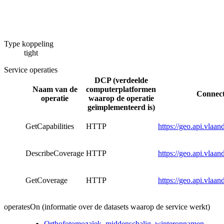
Type koppeling
tight
Service operaties
DCP (verdeelde
Naam van de
computerplatformen
Connect
operatie
waarop de operatie
geïmplementeerd is)
GetCapabilities
HTTP
https://geo.api.vla
DescribeCoverage
HTTP
https://geo.api.vla
GetCoverage
HTTP
https://geo.api.vla
operatesOn (informatie over de datasets waarop de service werkt)
Orthofotomozaïek, middenschalig, winteropnamen,