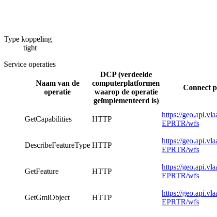
Type koppeling
tight
Service operaties
DCP (verdeelde
Naam van de
computerplatformen
Connect p
operatie
waarop de operatie
geïmplementeerd is)
https://geo.api.v
GetCapabilities
HTTP
EPRTR/wfs
https://geo.api.v
DescribeFeatureType
HTTP
EPRTR/wfs
https://geo.api.v
GetFeature
HTTP
EPRTR/wfs
https://geo.api.v
GetGmlObject
HTTP
EPRTR/wfs