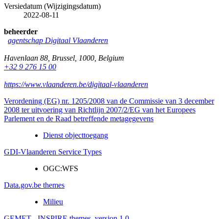
Versiedatum (Wijzigingsdatum)
2022-08-11
beheerder
agentschap Digitaal Vlaanderen
Havenlaan 88
,
Brussel
,
1000
,
Belgium
+32 9 276 15 00
https://www.vlaanderen.be/digitaal-vlaanderen
Verordening (EG) nr. 1205/2008 van de Commissie van 3 december
2008 ter uitvoering van Richtlijn 2007/2/EG van het Europees
Parlement en de Raad betreffende metagegevens
Dienst objecttoegang
GDI-Vlaanderen Service Types
OGC:WFS
Data.gov.be themes
Milieu
GEMET - INSPIRE themes, version 1.0