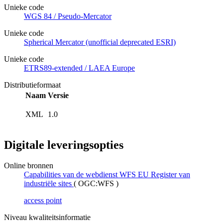
Unieke code
WGS 84 / Pseudo-Mercator
Unieke code
Spherical Mercator (unofficial deprecated ESRI)
Unieke code
ETRS89-extended / LAEA Europe
Distributieformaat
Naam
Versie
XML
1.0
Digitale leveringsopties
Online bronnen
Capabilities van de webdienst WFS EU Register van
industriële sites
(
OGC:WFS
)
access point
Niveau kwaliteitsinformatie