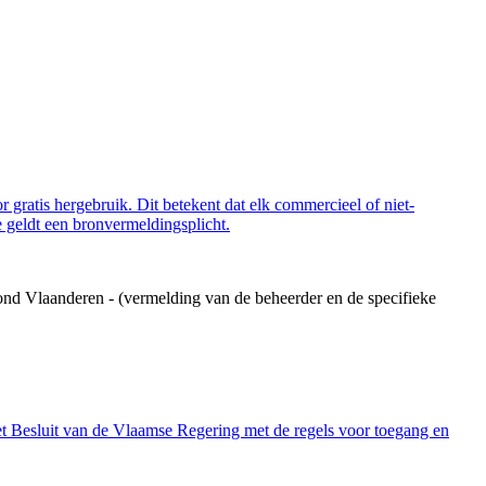
 gratis hergebruik. Dit betekent dat elk commercieel of niet-
 geldt een bronvermeldingsplicht.
ond Vlaanderen - (vermelding van de beheerder en de specifieke
et Besluit van de Vlaamse Regering met de regels voor toegang en