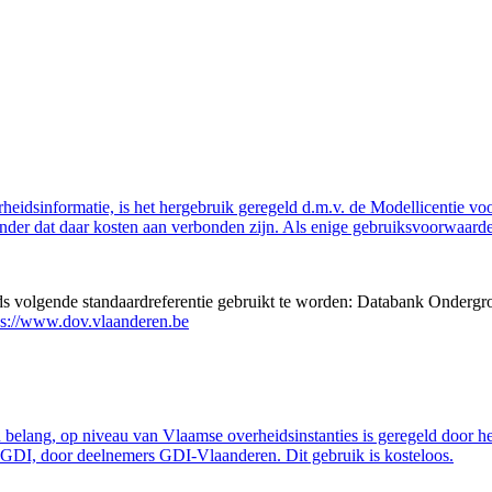
eidsinformatie, is het hergebruik geregeld d.m.v. de Modellicentie voor
nder dat daar kosten aan verbonden zijn. Als enige gebruiksvoorwaarde
eds volgende standaardreferentie gebruikt te worden: Databank Ondergr
ps://www.dov.vlaanderen.be
belang, op niveau van Vlaamse overheidsinstanties is geregeld door h
GDI, door deelnemers GDI-Vlaanderen. Dit gebruik is kosteloos.