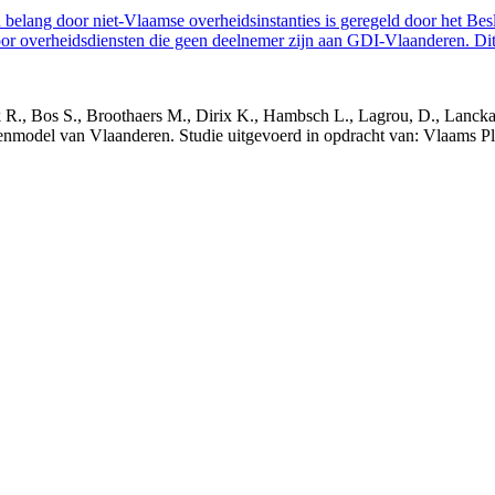
belang door niet-Vlaamse overheidsinstanties is geregeld door het Bes
 overheidsdiensten die geen deelnemer zijn aan GDI-Vlaanderen. Dit 
nck R., Bos S., Broothaers M., Dirix K., Hambsch L., Lagrou, D., Lanck
nmodel van Vlaanderen. Studie uitgevoerd in opdracht van: Vlaams