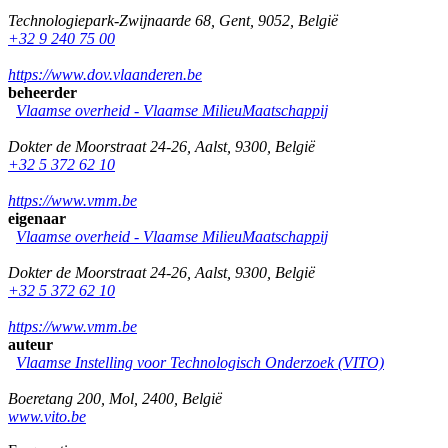
Technologiepark-Zwijnaarde 68
,
Gent
,
9052
,
België
+32 9 240 75 00
https://www.dov.vlaanderen.be
beheerder
Vlaamse overheid - Vlaamse MilieuMaatschappij
Dokter de Moorstraat 24-26
,
Aalst
,
9300
,
België
+32 5 372 62 10
https://www.vmm.be
eigenaar
Vlaamse overheid - Vlaamse MilieuMaatschappij
Dokter de Moorstraat 24-26
,
Aalst
,
9300
,
België
+32 5 372 62 10
https://www.vmm.be
auteur
Vlaamse Instelling voor Technologisch Onderzoek (VITO)
Boeretang 200
,
Mol
,
2400
,
België
www.vito.be