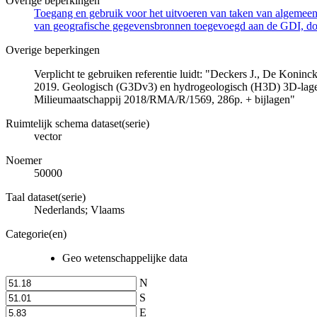
Overige beperkingen
Toegang en gebruik voor het uitvoeren van taken van algemeen 
van geografische gegevensbronnen toegevoegd aan de GDI, door
Overige beperkingen
Verplicht te gebruiken referentie luidt: "Deckers J., De Koni
2019. Geologisch (G3Dv3) en hydrogeologisch (H3D) 3D-lage
Milieumaatschappij 2018/RMA/R/1569, 286p. + bijlagen"
Ruimtelijk schema dataset(serie)
vector
Noemer
50000
Taal dataset(serie)
Nederlands; Vlaams
Categorie(en)
Geo wetenschappelijke data
N
S
E