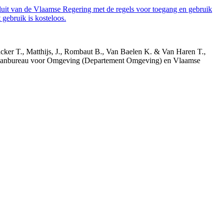
luit van de Vlaamse Regering met de regels voor toegang en gebruik
gebruik is kosteloos.
acker T., Matthijs, J., Rombaut B., Van Baelen K. & Van Haren T.,
 Planbureau voor Omgeving (Departement Omgeving) en Vlaamse