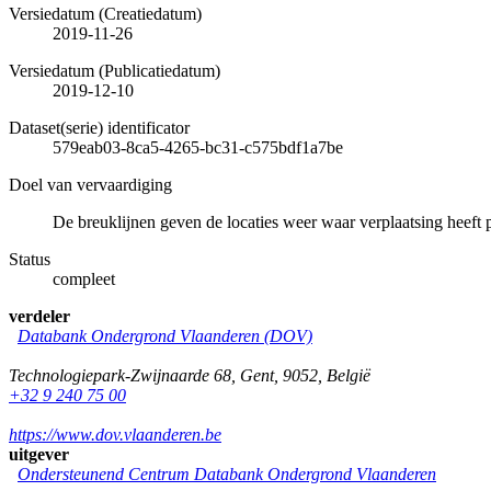
Versiedatum (Creatiedatum)
2019-11-26
Versiedatum (Publicatiedatum)
2019-12-10
Dataset(serie) identificator
579eab03-8ca5-4265-bc31-c575bdf1a7be
Doel van vervaardiging
De breuklijnen geven de locaties weer waar verplaatsing heeft 
Status
compleet
verdeler
Databank Ondergrond Vlaanderen (DOV)
Technologiepark-Zwijnaarde 68
,
Gent
,
9052
,
België
+32 9 240 75 00
https://www.dov.vlaanderen.be
uitgever
Ondersteunend Centrum Databank Ondergrond Vlaanderen