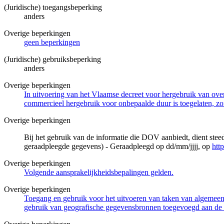
(Juridische) toegangsbeperking
anders
Overige beperkingen
geen beperkingen
(Juridische) gebruiksbeperking
anders
Overige beperkingen
In uitvoering van het Vlaamse decreet voor hergebruik van overh
commercieel hergebruik voor onbepaalde duur is toegelaten, zo
Overige beperkingen
Bij het gebruik van de informatie die DOV aanbiedt, dient ste
geraadpleegde gegevens) - Geraadpleegd op dd/mm/jjjj, op
htt
Overige beperkingen
Volgende aansprakelijkheidsbepalingen gelden.
Overige beperkingen
Toegang en gebruik voor het uitvoeren van taken van algemeen 
gebruik van geografische gegevensbronnen toegevoegd aan de 