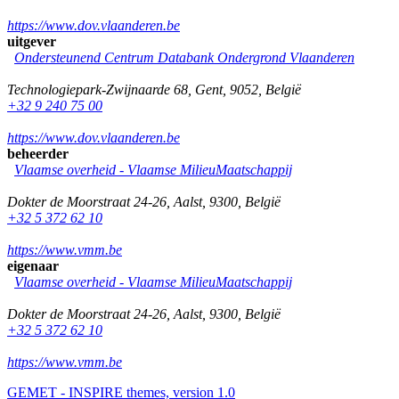
https://www.dov.vlaanderen.be
uitgever
Ondersteunend Centrum Databank Ondergrond Vlaanderen
Technologiepark-Zwijnaarde 68
,
Gent
,
9052
,
België
+32 9 240 75 00
https://www.dov.vlaanderen.be
beheerder
Vlaamse overheid - Vlaamse MilieuMaatschappij
Dokter de Moorstraat 24-26
,
Aalst
,
9300
,
België
+32 5 372 62 10
https://www.vmm.be
eigenaar
Vlaamse overheid - Vlaamse MilieuMaatschappij
Dokter de Moorstraat 24-26
,
Aalst
,
9300
,
België
+32 5 372 62 10
https://www.vmm.be
GEMET - INSPIRE themes, version 1.0