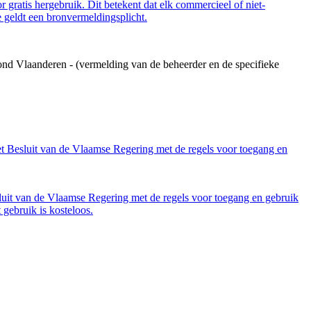
 gratis hergebruik. Dit betekent dat elk commercieel of niet-
 geldt een bronvermeldingsplicht.
ond Vlaanderen - (vermelding van de beheerder en de specifieke
et Besluit van de Vlaamse Regering met de regels voor toegang en
luit van de Vlaamse Regering met de regels voor toegang en gebruik
gebruik is kosteloos.