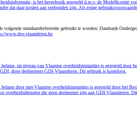
eidsinformatie, is het hergebruik geregeld d.m.v. de Modellicentie voor
nder dat daar kosten aan verbonden zijn. Als enige gebruiksvoorwaarde
eds volgende standaardreferentie gebruikt te worden: Databank Ondergr
ps://www.dov.vlaanderen.be
belang, op niveau van Vlaamse overheidsinstanties is geregeld door h
GDI, door deelnemers GDI-Vlaanderen. Dit gebruik is kosteloos.
belang door niet-Vlaamse overheidsinstanties is geregeld door het Bes
 overheidsdiensten die geen deelnemer zijn aan GDI-Vlaanderen. Dit 