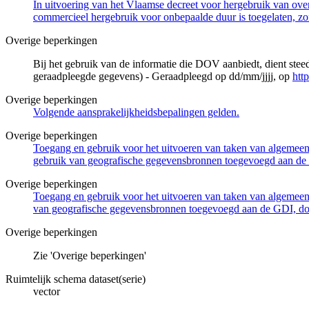
In uitvoering van het Vlaamse decreet voor hergebruik van overh
commercieel hergebruik voor onbepaalde duur is toegelaten, zo
Overige beperkingen
Bij het gebruik van de informatie die DOV aanbiedt, dient ste
geraadpleegde gegevens) - Geraadpleegd op dd/mm/jjjj, op
htt
Overige beperkingen
Volgende aansprakelijkheidsbepalingen gelden.
Overige beperkingen
Toegang en gebruik voor het uitvoeren van taken van algemeen 
gebruik van geografische gegevensbronnen toegevoegd aan de 
Overige beperkingen
Toegang en gebruik voor het uitvoeren van taken van algemeen 
van geografische gegevensbronnen toegevoegd aan de GDI, door
Overige beperkingen
Zie 'Overige beperkingen'
Ruimtelijk schema dataset(serie)
vector