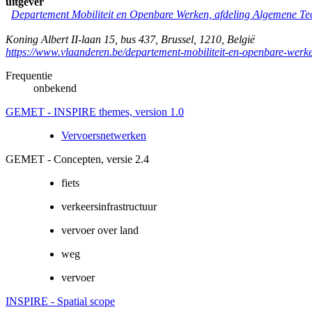
uitgever
Departement Mobiliteit en Openbare Werken, afdeling Algemene Te
Koning Albert II-laan 15, bus 437
,
Brussel
,
1210
,
België
https://www.vlaanderen.be/departement-mobiliteit-en-openbare-werk
Frequentie
onbekend
GEMET - INSPIRE themes, version 1.0
Vervoersnetwerken
GEMET - Concepten, versie 2.4
fiets
verkeersinfrastructuur
vervoer over land
weg
vervoer
INSPIRE - Spatial scope