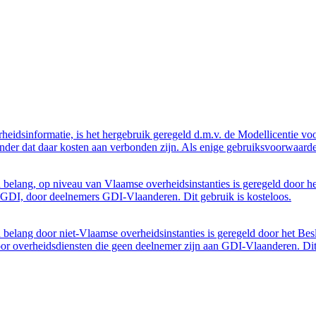
eidsinformatie, is het hergebruik geregeld d.m.v. de Modellicentie voor
nder dat daar kosten aan verbonden zijn. Als enige gebruiksvoorwaarde
belang, op niveau van Vlaamse overheidsinstanties is geregeld door h
GDI, door deelnemers GDI-Vlaanderen. Dit gebruik is kosteloos.
belang door niet-Vlaamse overheidsinstanties is geregeld door het Bes
 overheidsdiensten die geen deelnemer zijn aan GDI-Vlaanderen. Dit 