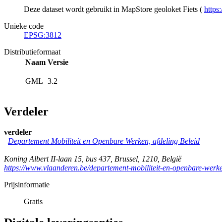
Deze dataset wordt gebruikt in MapStore geoloket Fiets (
https
Unieke code
EPSG:3812
Distributieformaat
Naam
Versie
GML
3.2
Verdeler
verdeler
Departement Mobiliteit en Openbare Werken, afdeling Beleid
Koning Albert II-laan 15, bus 437
,
Brussel
,
1210
,
België
https://www.vlaanderen.be/departement-mobiliteit-en-openbare-werk
Prijsinformatie
Gratis