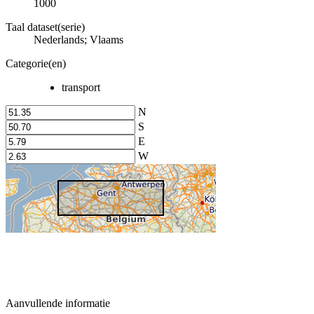
1000
Taal dataset(serie)
Nederlands; Vlaams
Categorie(en)
transport
N
S
E
W
Aanvullende informatie