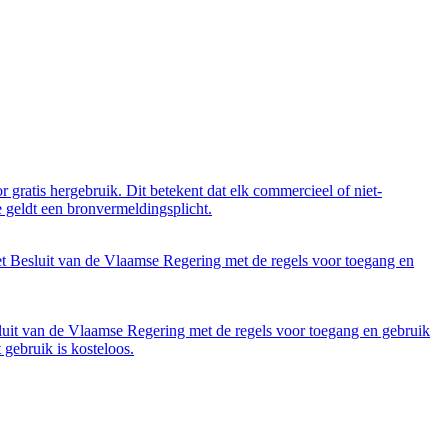
 gratis hergebruik. Dit betekent dat elk commercieel of niet-
 geldt een bronvermeldingsplicht.
et Besluit van de Vlaamse Regering met de regels voor toegang en
luit van de Vlaamse Regering met de regels voor toegang en gebruik
gebruik is kosteloos.