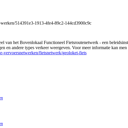
are-werken/514391e3-1913-4fe4-89c2-144cd3900c9c
eel van het Bovenlokaal Functioneel Fietsroutenetwerk - een beleidsins
gen en andere types verkeer weergeven. Voor meer informatie kan men 
e-vervoersnetwerken/fietsnetwerk/geoloket-fiets
en
en