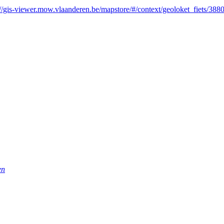
://gis-viewer.mow.vlaanderen.be/mapstore/#/context/geoloket_fiets/388
en