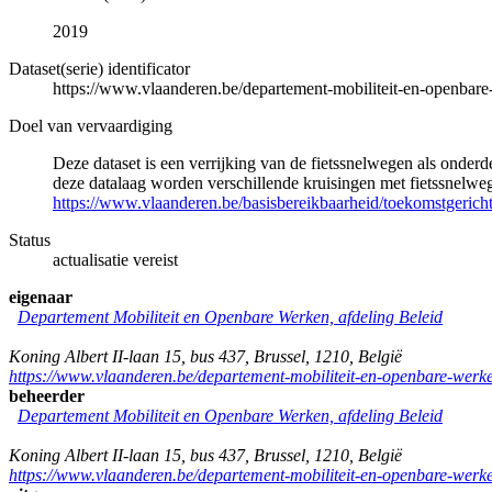
2019
Dataset(serie) identificator
https://www.vlaanderen.be/departement-mobiliteit-en-openb
Doel van vervaardiging
Deze dataset is een verrijking van de fietssnelwegen als onderd
deze datalaag worden verschillende kruisingen met fietssnelwe
https://www.vlaanderen.be/basisbereikbaarheid/toekomstgericht
Status
actualisatie vereist
eigenaar
Departement Mobiliteit en Openbare Werken, afdeling Beleid
Koning Albert II-laan 15, bus 437
,
Brussel
,
1210
,
België
https://www.vlaanderen.be/departement-mobiliteit-en-openbare-werk
beheerder
Departement Mobiliteit en Openbare Werken, afdeling Beleid
Koning Albert II-laan 15, bus 437
,
Brussel
,
1210
,
België
https://www.vlaanderen.be/departement-mobiliteit-en-openbare-werk