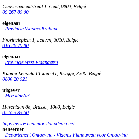
Gouvernementstraat 1
,
Gent
,
9000
,
België
09 267 80 00
eigenaar
Provincie Vlaams-Brabant
Provincieplein 1
,
Leuven
,
3010
,
België
016 26 70 00
eigenaar
Provincie West-Vlaanderen
Koning Leopold III-laan 41
,
Brugge
,
8200
,
België
0800 20 021
uitgever
MercatorNet
Havenlaan 88
,
Brussel
,
1000
,
België
02 553 83 50
https://www.mercator.vlaanderen.be/
beheerder
Departement Omgeving - Vlaams Planbureau voor Omgeving