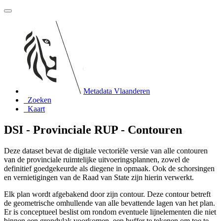
Metadata Vlaanderen
Zoeken
Kaart
DSI - Provinciale RUP - Contouren
Deze dataset bevat de digitale vectoriële versie van alle contouren
van de provinciale ruimtelijke uitvoeringsplannen, zowel de
definitief goedgekeurde als diegene in opmaak. Ook de schorsingen
en vernietigingen van de Raad van State zijn hierin verwerkt.
Elk plan wordt afgebakend door zijn contour. Deze contour betreft
de geometrische omhullende van alle bevattende lagen van het plan.
Er is conceptueel beslist om rondom eventuele lijnelementen die niet
binnen een grondvlak voorkomen, een buffer te tekenen om toe te