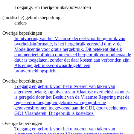
Toegangs- en (her)gebruiksvoorwaarden
(Juridische) gebruiksbeperking
anders
Overige beperkingen
In uitvoering van het Vlaamse decreet voor hergebruik van
overheidsinformatie, is het hergebruik geregeld d.m.v. de
Modellicentie voor gratis hergebruik. Dit betekent dat elk
commercieel of niet-commercieel hergebruik voor onbepaalde
duur is toegelaten, zonder dat daar kosten aan verbonden zijn.
Als enige gebruiksvoorwaarde geldt een
bronvermeldingsplicht.
Overige beperkingen
Toegang en gebruik voor het uitvoeren van taken van
algemeen belang, op niveau van Vlaamse overheidsinstanties
is geregeld door het Besluit van de Vlaamse Regering met de
regels voor toegang en gebruik van geografische
gegevensbronnen toegevoegd aan de GDI, door deelnemers
GDI-Vlaanderen. Dit gebruik is kosteloos.
Overige beperkingen
Toegang en gebruik voor het uitvoeren van taken van