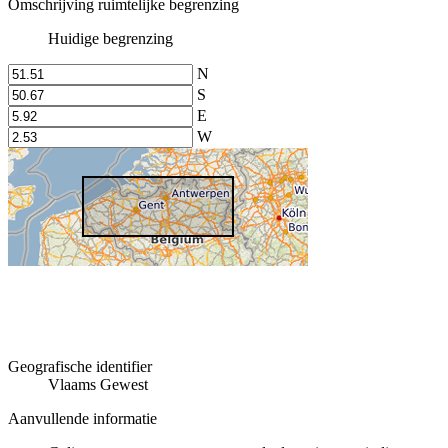
Omschrijving ruimtelijke begrenzing
Huidige begrenzing
N
S
E
W
Geografische identifier
Vlaams Gewest
Aanvullende informatie