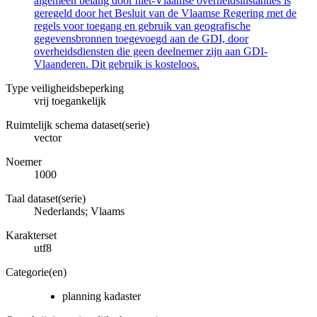
algemeen belang door niet-Vlaamse overheidsinstanties is
geregeld door het Besluit van de Vlaamse Regering met de
regels voor toegang en gebruik van geografische
gegevensbronnen toegevoegd aan de GDI, door
overheidsdiensten die geen deelnemer zijn aan GDI-
Vlaanderen. Dit gebruik is kosteloos.
Type veiligheidsbeperking
vrij toegankelijk
Ruimtelijk schema dataset(serie)
vector
Noemer
1000
Taal dataset(serie)
Nederlands; Vlaams
Karakterset
utf8
Categorie(en)
planning kadaster