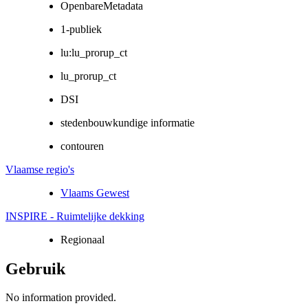
OpenbareMetadata
1-publiek
lu:lu_prorup_ct
lu_prorup_ct
DSI
stedenbouwkundige informatie
contouren
Vlaamse regio's
Vlaams Gewest
INSPIRE - Ruimtelijke dekking
Regionaal
Gebruik
No information provided.