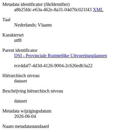
Metadata identificator (fileIdentifier)
a8b25fdc-e63a-462e-8a31-04d70c021f43
XML
Taal
Nederlands; Vlaams
Karakterset
utf8
Parent identificator
DSI - Provinciale Ruimtelijke Uitvoeringsplannen
ece4daf7-4d3d-4126-9004-2c626edb3a22
Hiërarchisch niveau
dataset
Beschrijving hiërarchisch niveau
dataset
Metadata wijzigingsdatum
2026-06-04
Naam metadatastandaard