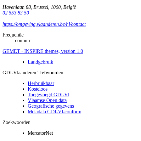
Havenlaan 88
,
Brussel
,
1000
,
België
02 553 83 50
https://omgeving.vlaanderen.be/nl/contact
Frequentie
continu
GEMET - INSPIRE themes, version 1.0
Landgebruik
GDI-Vlaanderen Trefwoorden
Herbruikbaar
Kosteloos
Toegevoegd GDI-Vl
Vlaamse Open data
Geografische gegevens
Metadata GDI-Vl-conform
Zoekwoorden
MercatorNet