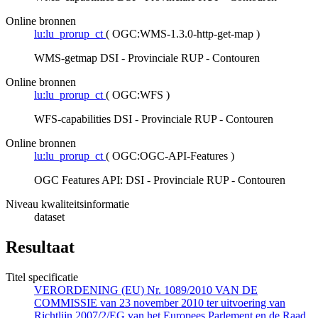
Online bronnen
lu:lu_prorup_ct
(
OGC:WMS-1.3.0-http-get-map
)
WMS-getmap DSI - Provinciale RUP - Contouren
Online bronnen
lu:lu_prorup_ct
(
OGC:WFS
)
WFS-capabilities DSI - Provinciale RUP - Contouren
Online bronnen
lu:lu_prorup_ct
(
OGC:OGC-API-Features
)
OGC Features API: DSI - Provinciale RUP - Contouren
Niveau kwaliteitsinformatie
dataset
Resultaat
Titel specificatie
VERORDENING (EU) Nr. 1089/2010 VAN DE
COMMISSIE van 23 november 2010 ter uitvoering van
Richtlijn 2007/2/EG van het Europees Parlement en de Raad