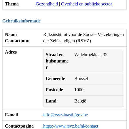
Thema
Gezondheid
|
Overheid en publieke sector
Gebruiksinformatie
Naam
Rijksinstituut voor de Sociale Verzekeringen
Contactpunt
der Zelfstandigen (RSVZ)
Adres
Straat en
Willebroekkaai 35
huisnumme
r
Gemeente
Brussel
Postcode
1000
Land
België
E-mail
info@rsvz-inasti.fgov.be
Contactpagina
https://www.rsvz.be/nl/contact