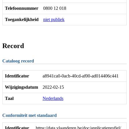
Telefoonnummer
0800 12 018
Toegankelijkheid
niet publiek
Record
Cataloog record
Identificator
a8941ca0-0acb-40cd-af00-ad014406c441
Wijzigingsdatum
2022-02-15
Taal
Nederlands
Conformiteit met standaard
Identificator
https://data.vlaanderen.be/doc/applicatieprofiel/