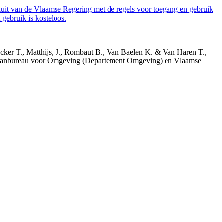
luit van de Vlaamse Regering met de regels voor toegang en gebruik
gebruik is kosteloos.
acker T., Matthijs, J., Rombaut B., Van Baelen K. & Van Haren T.,
 Planbureau voor Omgeving (Departement Omgeving) en Vlaamse