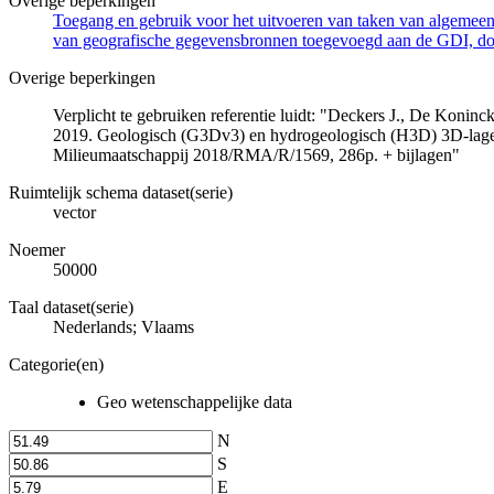
Overige beperkingen
Toegang en gebruik voor het uitvoeren van taken van algemeen 
van geografische gegevensbronnen toegevoegd aan de GDI, door
Overige beperkingen
Verplicht te gebruiken referentie luidt: "Deckers J., De Koni
2019. Geologisch (G3Dv3) en hydrogeologisch (H3D) 3D-lage
Milieumaatschappij 2018/RMA/R/1569, 286p. + bijlagen"
Ruimtelijk schema dataset(serie)
vector
Noemer
50000
Taal dataset(serie)
Nederlands; Vlaams
Categorie(en)
Geo wetenschappelijke data
N
S
E