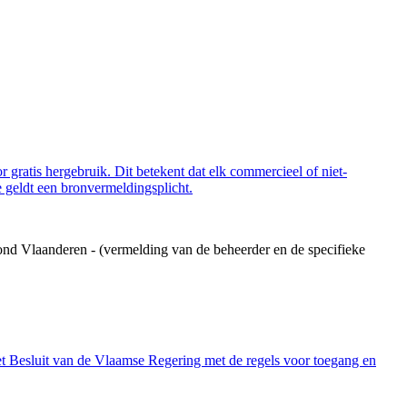
 gratis hergebruik. Dit betekent dat elk commercieel of niet-
 geldt een bronvermeldingsplicht.
ond Vlaanderen - (vermelding van de beheerder en de specifieke
et Besluit van de Vlaamse Regering met de regels voor toegang en