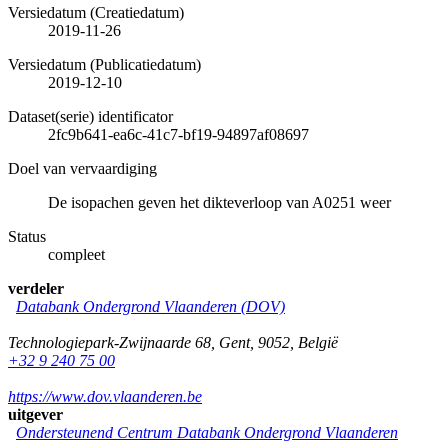
Versiedatum (Creatiedatum)
2019-11-26
Versiedatum (Publicatiedatum)
2019-12-10
Dataset(serie) identificator
2fc9b641-ea6c-41c7-bf19-94897af08697
Doel van vervaardiging
De isopachen geven het dikteverloop van A0251 weer
Status
compleet
verdeler
Databank Ondergrond Vlaanderen (DOV)
Technologiepark-Zwijnaarde 68
,
Gent
,
9052
,
België
+32 9 240 75 00
https://www.dov.vlaanderen.be
uitgever
Ondersteunend Centrum Databank Ondergrond Vlaanderen