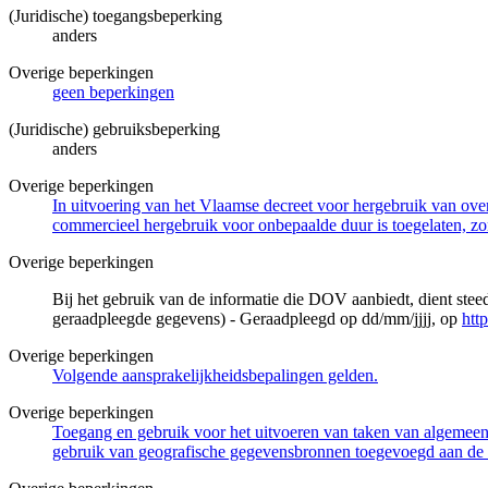
(Juridische) toegangsbeperking
anders
Overige beperkingen
geen beperkingen
(Juridische) gebruiksbeperking
anders
Overige beperkingen
In uitvoering van het Vlaamse decreet voor hergebruik van overh
commercieel hergebruik voor onbepaalde duur is toegelaten, zo
Overige beperkingen
Bij het gebruik van de informatie die DOV aanbiedt, dient ste
geraadpleegde gegevens) - Geraadpleegd op dd/mm/jjjj, op
htt
Overige beperkingen
Volgende aansprakelijkheidsbepalingen gelden.
Overige beperkingen
Toegang en gebruik voor het uitvoeren van taken van algemeen 
gebruik van geografische gegevensbronnen toegevoegd aan de 