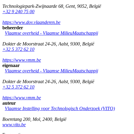
Technologiepark-Zwijnaarde 68
,
Gent
,
9052
,
België
+32 9 240 75 00
https://www.dov.vlaanderen.be
beheerder
Vlaamse overheid - Vlaamse MilieuMaatschappij
Dokter de Moorstraat 24-26
,
Aalst
,
9300
,
België
+32 5 372 62 10
https://www.vmm.be
eigenaar
Vlaamse overheid - Vlaamse MilieuMaatschappij
Dokter de Moorstraat 24-26
,
Aalst
,
9300
,
België
+32 5 372 62 10
https://www.vmm.be
auteur
Vlaamse Instelling voor Technologisch Onderzoek (VITO)
Boeretang 200
,
Mol
,
2400
,
België
www.vito.be