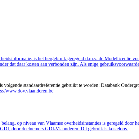
eidsinformatie, is het hergebruik geregeld d.m.v. de Modellicentie voor
nder dat daar kosten aan verbonden zijn. Als enige gebruiksvoorwaarde
eds volgende standaardreferentie gebruikt te worden: Databank Ondergr
ps://www.dov.vlaanderen.be
belang, op niveau van Vlaamse overheidsinstanties is geregeld door h
GDI, door deelnemers GDI-Vlaanderen. Dit gebruik is kosteloos.