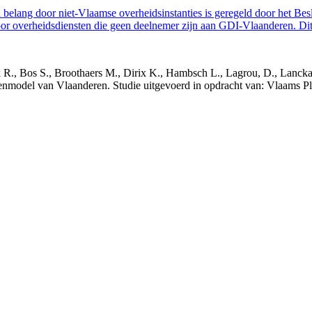
belang door niet-Vlaamse overheidsinstanties is geregeld door het Bes
 overheidsdiensten die geen deelnemer zijn aan GDI-Vlaanderen. Dit 
nck R., Bos S., Broothaers M., Dirix K., Hambsch L., Lagrou, D., Lanck
nmodel van Vlaanderen. Studie uitgevoerd in opdracht van: Vlaams