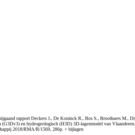
t bijgaand rapport Deckers J., De Koninck R., Bos S., Broothaers M., Di
 (G3Dv3) en hydrogeologisch (H3D) 3D-lagenmodel van Vlaanderen. S
appij 2018/RMA/R/1569, 286p. + bijlagen