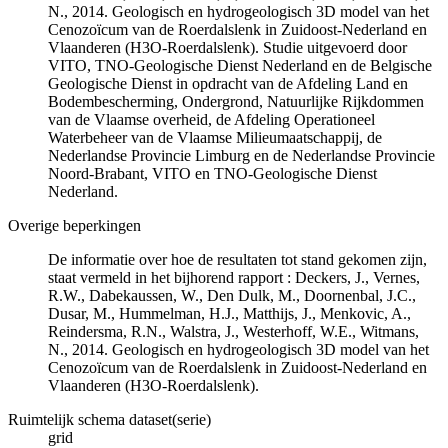
N., 2014. Geologisch en hydrogeologisch 3D model van het
Cenozoïcum van de Roerdalslenk in Zuidoost-Nederland en
Vlaanderen (H3O-Roerdalslenk). Studie uitgevoerd door
VITO, TNO-Geologische Dienst Nederland en de Belgische
Geologische Dienst in opdracht van de Afdeling Land en
Bodembescherming, Ondergrond, Natuurlijke Rijkdommen
van de Vlaamse overheid, de Afdeling Operationeel
Waterbeheer van de Vlaamse Milieumaatschappij, de
Nederlandse Provincie Limburg en de Nederlandse Provincie
Noord-Brabant, VITO en TNO-Geologische Dienst
Nederland.
Overige beperkingen
De informatie over hoe de resultaten tot stand gekomen zijn,
staat vermeld in het bijhorend rapport : Deckers, J., Vernes,
R.W., Dabekaussen, W., Den Dulk, M., Doornenbal, J.C.,
Dusar, M., Hummelman, H.J., Matthijs, J., Menkovic, A.,
Reindersma, R.N., Walstra, J., Westerhoff, W.E., Witmans,
N., 2014. Geologisch en hydrogeologisch 3D model van het
Cenozoïcum van de Roerdalslenk in Zuidoost-Nederland en
Vlaanderen (H3O-Roerdalslenk).
Ruimtelijk schema dataset(serie)
grid