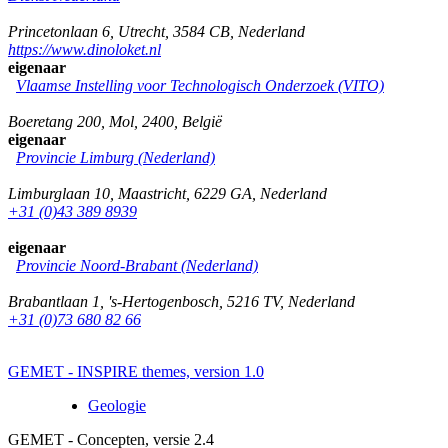
Princetonlaan 6
,
Utrecht
,
3584 CB
,
Nederland
https://www.dinoloket.nl
eigenaar
Vlaamse Instelling voor Technologisch Onderzoek (VITO)
Boeretang 200
,
Mol
,
2400
,
België
eigenaar
Provincie Limburg (Nederland)
Limburglaan 10
,
Maastricht
,
6229 GA
,
Nederland
+31 (0)43 389 8939
eigenaar
Provincie Noord-Brabant (Nederland)
Brabantlaan 1
,
's-Hertogenbosch
,
5216 TV
,
Nederland
+31 (0)73 680 82 66
GEMET - INSPIRE themes, version 1.0
Geologie
GEMET - Concepten, versie 2.4