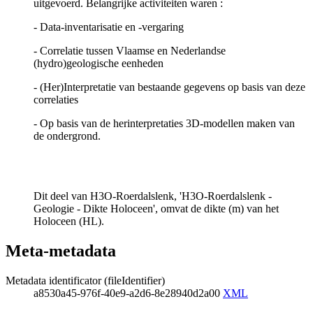
uitgevoerd. Belangrijke activiteiten waren :
- Data-inventarisatie en -vergaring
- Correlatie tussen Vlaamse en Nederlandse
(hydro)geologische eenheden
- (Her)Interpretatie van bestaande gegevens op basis van deze
correlaties
- Op basis van de herinterpretaties 3D-modellen maken van
de ondergrond.
Dit deel van H3O-Roerdalslenk, 'H3O-Roerdalslenk -
Geologie - Dikte Holoceen', omvat de dikte (m) van het
Holoceen (HL).
Meta-metadata
Metadata identificator (fileIdentifier)
a8530a45-976f-40e9-a2d6-8e28940d2a00
XML