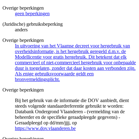
Overige beperkingen
geen beperkingen
(Juridische) gebruiksbeperking
anders
Overige beperkingen
In uitvoering van het Vlaamse decreet voor hergebruik van
overheidsinformatie, is het hergebruik geregeld d.m.v. de
Modellicentie voor gratis hergebruik. Dit betekent dat elk
commercieel of niet-commercieel hergebruik voor onbepaalde
duur is toegelaten, zonder dat daar kosten aan verbonden zijn.
Als enige gebruiksvoorwaarde geldt een
bronvermeldingsplicht.
Overige beperkingen
Bij het gebruik van de informatie die DOV aanbiedt, dient
steeds volgende standaardreferentie gebruikt te worden:
Databank Ondergrond Vlaanderen - (vermelding van de
beheerder en de specifieke geraadpleegde gegevens) -
Geraadpleegd op dd/mm/jjjj, op
https://www.dov.vlaanderen.be
Overige beperkingen