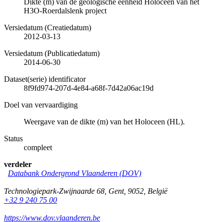
Dikte (m) van de geologische eenheid Holoceen van het
H3O-Roerdalslenk project
Versiedatum (Creatiedatum)
2012-03-13
Versiedatum (Publicatiedatum)
2014-06-30
Dataset(serie) identificator
8f9fd974-207d-4e84-a68f-7d42a06ac19d
Doel van vervaardiging
Weergave van de dikte (m) van het Holoceen (HL).
Status
compleet
verdeler
Databank Ondergrond Vlaanderen (DOV)
Technologiepark-Zwijnaarde 68
,
Gent
,
9052
,
België
+32 9 240 75 00
https://www.dov.vlaanderen.be