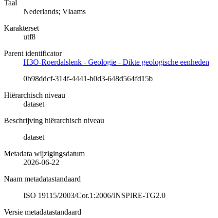
Taal
Nederlands; Vlaams
Karakterset
utf8
Parent identificator
H3O-Roerdalslenk - Geologie - Dikte geologische eenheden
0b98ddcf-314f-4441-b0d3-648d564fd15b
Hiërarchisch niveau
dataset
Beschrijving hiërarchisch niveau
dataset
Metadata wijzigingsdatum
2026-06-22
Naam metadatastandaard
ISO 19115/2003/Cor.1:2006/INSPIRE-TG2.0
Versie metadatastandaard