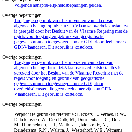
Volgende aansprakelijkheidsbepalingen gelden.
Overige beperkingen
Toegang en gebruik voor het uitvoeren van taken van
algemeen belang, op niveau van Vlaamse overheidsinstanties
is geregeld door het Besluit van de Vlaamse Regering met de
regels voor toegang en gebruik van geografische
gegevensbronnen toegevoegd aan de GDI, door deelnemers
GDI-Vlaanderen. Dit gebruik is kosteloos.
Overige beperkingen
Toegang en gebruik voor het uitvoeren van taken van
algemeen belang door niet-Vlaamse overheidsinstanties is
geregeld door het Besluit van de Vlaamse Regering met de
regels voor toegang en gebruik van geografische
gegevensbronnen toegevoegd aan de GDI, door
overheidsdiensten die geen deelnemer zijn aan GDI-
Vlaanderen. Dit gebruik is kosteloos.
Overige beperkingen
Verplicht te gebruiken referentie : Deckers, J., Vernes, R.W.,
Dabekaussen, W., Den Dulk, M., Doornenbal, J.C., Dusar,
M., Hummelman, H.J., Matthijs, J., Menkovic, A.,
Reindersma, R.N., Walstra, J., Westerhoff, W.E., Witmans,