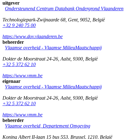
uitgever
Ondersteunend Centrum Databank Ondergrond Vlaanderen
Technologiepark-Zwijnaarde 68
,
Gent
,
9052
,
België
+32 9 240 75 00
https://www.dov.vlaanderen.be
beheerder
Vlaamse overheid - Vlaamse MilieuMaatschappij
Dokter de Moorstraat 24-26
,
Aalst
,
9300
,
België
+32 5 372 62 10
https://www.vmm.be
eigenaar
Vlaamse overheid - Vlaamse MilieuMaatschappij
Dokter de Moorstraat 24-26
,
Aalst
,
9300
,
België
+32 5 372 62 10
https://www.vmm.be
beheerder
Vlaamse overheid, Departement Omgeving
Koning Albert II-laan 15 bus 553
,
Brussel
,
1210
,
België