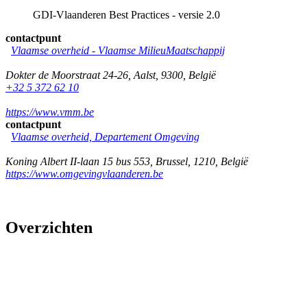
GDI-Vlaanderen Best Practices - versie 2.0
contactpunt
Vlaamse overheid - Vlaamse MilieuMaatschappij
Dokter de Moorstraat 24-26
,
Aalst
,
9300
,
België
+32 5 372 62 10
https://www.vmm.be
contactpunt
Vlaamse overheid, Departement Omgeving
Koning Albert II-laan 15 bus 553
,
Brussel
,
1210
,
België
https://www.omgevingvlaanderen.be
Overzichten