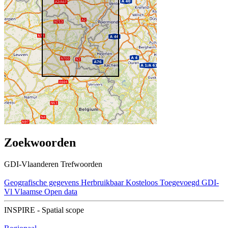
Zoekwoorden
GDI-Vlaanderen Trefwoorden
Geografische gegevens
Herbruikbaar
Kosteloos
Toegevoegd GDI-
Vl
Vlaamse Open data
INSPIRE - Spatial scope