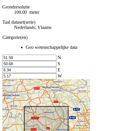
Grondresolutie
100.00 meter
Taal dataset(serie)
Nederlands; Vlaams
Categorie(en)
Geo wetenschappelijke data
N
S
E
W