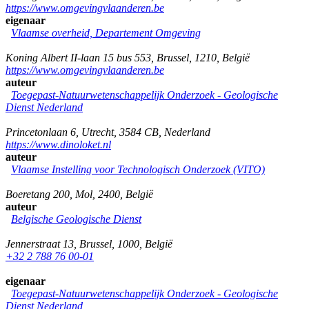
https://www.omgevingvlaanderen.be
eigenaar
Vlaamse overheid, Departement Omgeving
Koning Albert II-laan 15 bus 553
,
Brussel
,
1210
,
België
https://www.omgevingvlaanderen.be
auteur
Toegepast-Natuurwetenschappelijk Onderzoek - Geologische
Dienst Nederland
Princetonlaan 6
,
Utrecht
,
3584 CB
,
Nederland
https://www.dinoloket.nl
auteur
Vlaamse Instelling voor Technologisch Onderzoek (VITO)
Boeretang 200
,
Mol
,
2400
,
België
auteur
Belgische Geologische Dienst
Jennerstraat 13
,
Brussel
,
1000
,
België
+32 2 788 76 00-01
eigenaar
Toegepast-Natuurwetenschappelijk Onderzoek - Geologische
Dienst Nederland