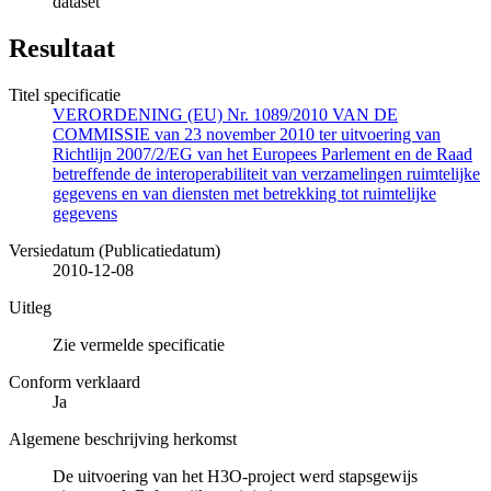
dataset
Resultaat
Titel specificatie
VERORDENING (EU) Nr. 1089/2010 VAN DE
COMMISSIE van 23 november 2010 ter uitvoering van
Richtlijn 2007/2/EG van het Europees Parlement en de Raad
betreffende de interoperabiliteit van verzamelingen ruimtelijke
gegevens en van diensten met betrekking tot ruimtelijke
gegevens
Versiedatum (Publicatiedatum)
2010-12-08
Uitleg
Zie vermelde specificatie
Conform verklaard
Ja
Algemene beschrijving herkomst
De uitvoering van het H3O-project werd stapsgewijs