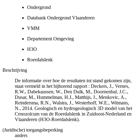
Ondergrond
Databank Ondergrond Vlaanderen
VMM
Departement Omgeving
H3O
Roerdalslenk
Beschrijving
De informatie over hoe de resultaten tot stand gekomen zijn,
staat vermeld in het bijhorend rapport : Deckers, J., Vernes,
R.W., Dabekaussen, W., Den Dulk, M., Doornenbal, J.C.,
Dusar, M., Hummelman, H.J., Matthijs, J., Menkovic, A.,
Reindersma, R.N., Walstra, J., Westerhoff, W.E., Witmans,
N., 2014. Geologisch en hydrogeologisch 3D model van het
Cenozoïcum van de Roerdalslenk in Zuidoost-Nederland en
Vlaanderen (H3O-Roerdalslenk).
(Juridische) toegangsbeperking
anders