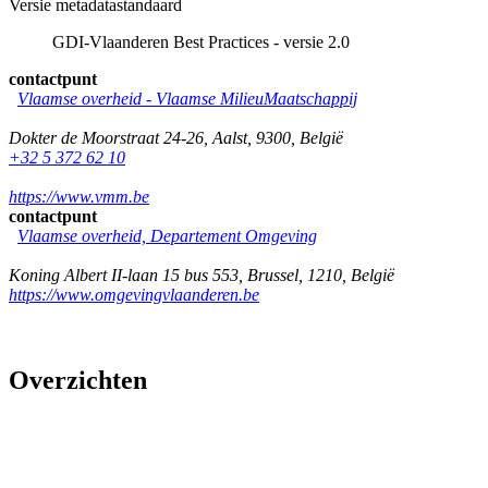
Versie metadatastandaard
GDI-Vlaanderen Best Practices - versie 2.0
contactpunt
Vlaamse overheid - Vlaamse MilieuMaatschappij
Dokter de Moorstraat 24-26
,
Aalst
,
9300
,
België
+32 5 372 62 10
https://www.vmm.be
contactpunt
Vlaamse overheid, Departement Omgeving
Koning Albert II-laan 15 bus 553
,
Brussel
,
1210
,
België
https://www.omgevingvlaanderen.be
Overzichten