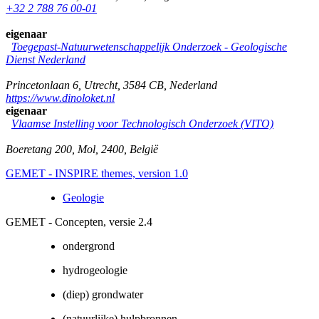
+32 2 788 76 00-01
eigenaar
Toegepast-Natuurwetenschappelijk Onderzoek - Geologische
Dienst Nederland
Princetonlaan 6
,
Utrecht
,
3584 CB
,
Nederland
https://www.dinoloket.nl
eigenaar
Vlaamse Instelling voor Technologisch Onderzoek (VITO)
Boeretang 200
,
Mol
,
2400
,
België
GEMET - INSPIRE themes, version 1.0
Geologie
GEMET - Concepten, versie 2.4
ondergrond
hydrogeologie
(diep) grondwater
(natuurlijke) hulpbronnen