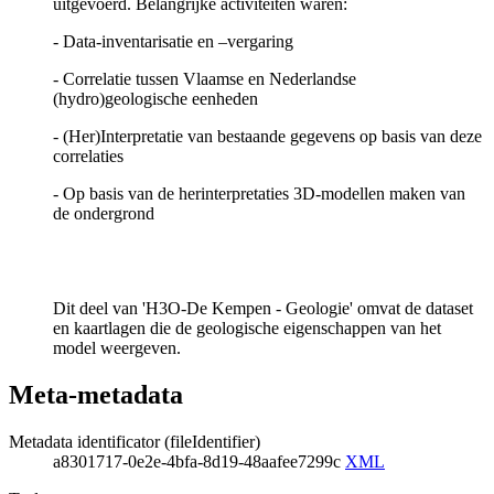
uitgevoerd. Belangrijke activiteiten waren:
- Data-inventarisatie en –vergaring
- Correlatie tussen Vlaamse en Nederlandse
(hydro)geologische eenheden
- (Her)Interpretatie van bestaande gegevens op basis van deze
correlaties
- Op basis van de herinterpretaties 3D-modellen maken van
de ondergrond
Dit deel van 'H3O-De Kempen - Geologie' omvat de dataset
en kaartlagen die de geologische eigenschappen van het
model weergeven.
Meta-metadata
Metadata identificator (fileIdentifier)
a8301717-0e2e-4bfa-8d19-48aafee7299c
XML