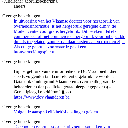
(Juridische) gebruiksbeperking
anders
Overige beperkingen
In uitvoering van het Vlaamse decreet voor hergebruik van
overheidsinformatie, is het hergebruik geregeld d.m.v. de
Modellicentie voor gratis hergebruik. Dit betekent dat elk
commercieel of niet-commercieel hergebruik voor onbepaalde
duur is toegelaten, zonder dat daar kosten aan verbonden zijn.
Als enige gebruiksvoorwaarde geldt een
bronvermeldingsplicht.
Overige beperkingen
Bij het gebruik van de informatie die DOV aanbiedt, dient
steeds volgende standaardreferentie gebruikt te worden:
Databank Ondergrond Vlaanderen - (vermelding van de
beheerder en de specifieke geraadpleegde gegevens) -
Geraadpleegd op dd/mm/jjjj, op
https://www.dov.vlaanderen.be
Overige beperkingen
Volgende aansprakelijkheidsbepalingen gelden.
Overige beperkingen
Toegang en gebruik voor het uitvoeren van taken van