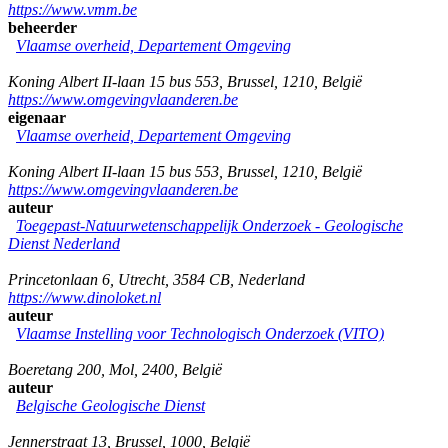
https://www.vmm.be
beheerder
Vlaamse overheid, Departement Omgeving
Koning Albert II-laan 15 bus 553
,
Brussel
,
1210
,
België
https://www.omgevingvlaanderen.be
eigenaar
Vlaamse overheid, Departement Omgeving
Koning Albert II-laan 15 bus 553
,
Brussel
,
1210
,
België
https://www.omgevingvlaanderen.be
auteur
Toegepast-Natuurwetenschappelijk Onderzoek - Geologische
Dienst Nederland
Princetonlaan 6
,
Utrecht
,
3584 CB
,
Nederland
https://www.dinoloket.nl
auteur
Vlaamse Instelling voor Technologisch Onderzoek (VITO)
Boeretang 200
,
Mol
,
2400
,
België
auteur
Belgische Geologische Dienst
Jennerstraat 13
,
Brussel
,
1000
,
België