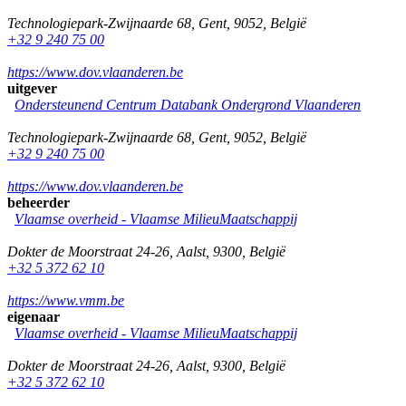
Technologiepark-Zwijnaarde 68
,
Gent
,
9052
,
België
+32 9 240 75 00
https://www.dov.vlaanderen.be
uitgever
Ondersteunend Centrum Databank Ondergrond Vlaanderen
Technologiepark-Zwijnaarde 68
,
Gent
,
9052
,
België
+32 9 240 75 00
https://www.dov.vlaanderen.be
beheerder
Vlaamse overheid - Vlaamse MilieuMaatschappij
Dokter de Moorstraat 24-26
,
Aalst
,
9300
,
België
+32 5 372 62 10
https://www.vmm.be
eigenaar
Vlaamse overheid - Vlaamse MilieuMaatschappij
Dokter de Moorstraat 24-26
,
Aalst
,
9300
,
België
+32 5 372 62 10