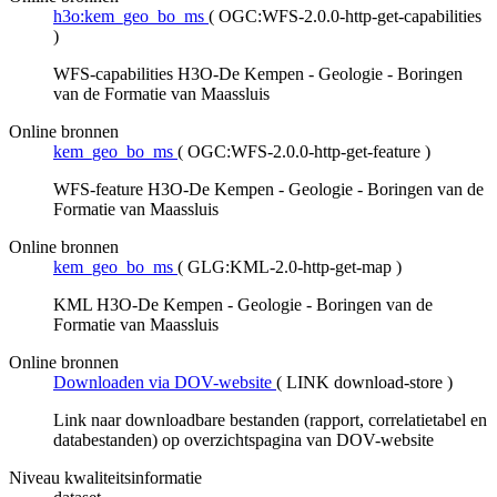
h3o:kem_geo_bo_ms
(
OGC:WFS-2.0.0-http-get-capabilities
)
WFS-capabilities H3O-De Kempen - Geologie - Boringen
van de Formatie van Maassluis
Online bronnen
kem_geo_bo_ms
(
OGC:WFS-2.0.0-http-get-feature
)
WFS-feature H3O-De Kempen - Geologie - Boringen van de
Formatie van Maassluis
Online bronnen
kem_geo_bo_ms
(
GLG:KML-2.0-http-get-map
)
KML H3O-De Kempen - Geologie - Boringen van de
Formatie van Maassluis
Online bronnen
Downloaden via DOV-website
(
LINK download-store
)
Link naar downloadbare bestanden (rapport, correlatietabel en
databestanden) op overzichtspagina van DOV-website
Niveau kwaliteitsinformatie