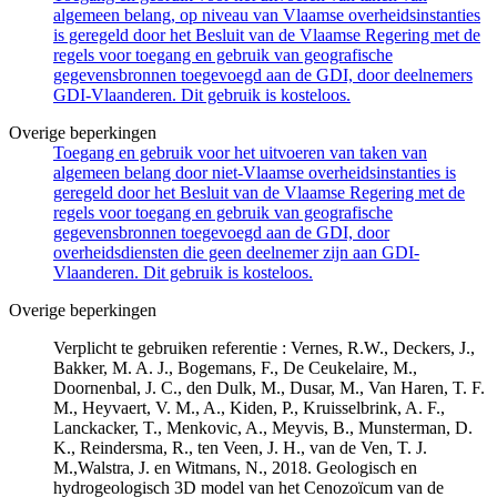
algemeen belang, op niveau van Vlaamse overheidsinstanties
is geregeld door het Besluit van de Vlaamse Regering met de
regels voor toegang en gebruik van geografische
gegevensbronnen toegevoegd aan de GDI, door deelnemers
GDI-Vlaanderen. Dit gebruik is kosteloos.
Overige beperkingen
Toegang en gebruik voor het uitvoeren van taken van
algemeen belang door niet-Vlaamse overheidsinstanties is
geregeld door het Besluit van de Vlaamse Regering met de
regels voor toegang en gebruik van geografische
gegevensbronnen toegevoegd aan de GDI, door
overheidsdiensten die geen deelnemer zijn aan GDI-
Vlaanderen. Dit gebruik is kosteloos.
Overige beperkingen
Verplicht te gebruiken referentie : Vernes, R.W., Deckers, J.,
Bakker, M. A. J., Bogemans, F., De Ceukelaire, M.,
Doornenbal, J. C., den Dulk, M., Dusar, M., Van Haren, T. F.
M., Heyvaert, V. M., A., Kiden, P., Kruisselbrink, A. F.,
Lanckacker, T., Menkovic, A., Meyvis, B., Munsterman, D.
K., Reindersma, R., ten Veen, J. H., van de Ven, T. J.
M.,Walstra, J. en Witmans, N., 2018. Geologisch en
hydrogeologisch 3D model van het Cenozoïcum van de