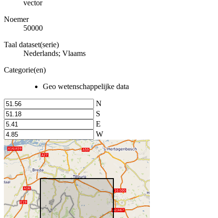
vector
Noemer
50000
Taal dataset(serie)
Nederlands; Vlaams
Categorie(en)
Geo wetenschappelijke data
N
S
E
W