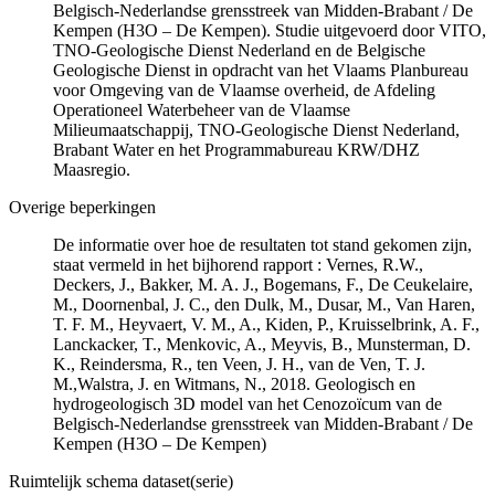
Belgisch-Nederlandse grensstreek van Midden-Brabant / De
Kempen (H3O – De Kempen). Studie uitgevoerd door VITO,
TNO-Geologische Dienst Nederland en de Belgische
Geologische Dienst in opdracht van het Vlaams Planbureau
voor Omgeving van de Vlaamse overheid, de Afdeling
Operationeel Waterbeheer van de Vlaamse
Milieumaatschappij, TNO-Geologische Dienst Nederland,
Brabant Water en het Programmabureau KRW/DHZ
Maasregio.
Overige beperkingen
De informatie over hoe de resultaten tot stand gekomen zijn,
staat vermeld in het bijhorend rapport : Vernes, R.W.,
Deckers, J., Bakker, M. A. J., Bogemans, F., De Ceukelaire,
M., Doornenbal, J. C., den Dulk, M., Dusar, M., Van Haren,
T. F. M., Heyvaert, V. M., A., Kiden, P., Kruisselbrink, A. F.,
Lanckacker, T., Menkovic, A., Meyvis, B., Munsterman, D.
K., Reindersma, R., ten Veen, J. H., van de Ven, T. J.
M.,Walstra, J. en Witmans, N., 2018. Geologisch en
hydrogeologisch 3D model van het Cenozoïcum van de
Belgisch-Nederlandse grensstreek van Midden-Brabant / De
Kempen (H3O – De Kempen)
Ruimtelijk schema dataset(serie)