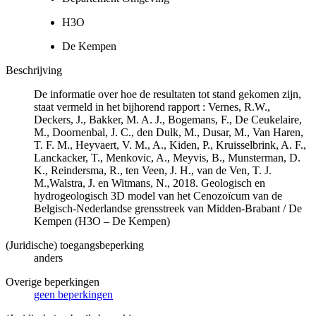
H3O
De Kempen
Beschrijving
De informatie over hoe de resultaten tot stand gekomen zijn,
staat vermeld in het bijhorend rapport : Vernes, R.W.,
Deckers, J., Bakker, M. A. J., Bogemans, F., De Ceukelaire,
M., Doornenbal, J. C., den Dulk, M., Dusar, M., Van Haren,
T. F. M., Heyvaert, V. M., A., Kiden, P., Kruisselbrink, A. F.,
Lanckacker, T., Menkovic, A., Meyvis, B., Munsterman, D.
K., Reindersma, R., ten Veen, J. H., van de Ven, T. J.
M.,Walstra, J. en Witmans, N., 2018. Geologisch en
hydrogeologisch 3D model van het Cenozoïcum van de
Belgisch-Nederlandse grensstreek van Midden-Brabant / De
Kempen (H3O – De Kempen)
(Juridische) toegangsbeperking
anders
Overige beperkingen
geen beperkingen