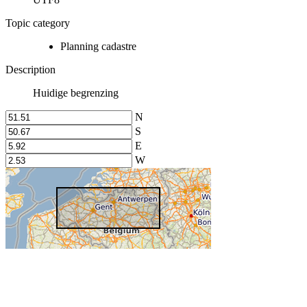
Topic category
Planning cadastre
Description
Huidige begrenzing
N
S
E
W