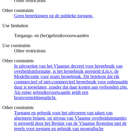
Other restrictions
Other constraints
Geen beperkingen op de publieke toegang.
Use limitation
Toegangs- en (her)gebruiksvoorwaarden
Use constraints
Other restrictions
Other constraints
In uitvoering van het Vlaamse decreet voor hergebruik van
overheidsinformatie, is het hergebruik geregeld d.m.v. de
Modellicentie voor gratis hergebruik. Dit betekent dat elk
commercieel of niet-commercieel hergebruik voor onbepaalde
duur is toegelaten, zonder dat daar kosten aan verbonden zijn.
Als enige gebruiksvoorwaarde geldt een
bronvermeldingsplicht.
Other constraints
Toegang en gebruik voor het uitvoeren van taken van
algemeen belang, op niveau van Vlaamse overheidsinstanties
is geregeld door het Besluit van de Vlaamse Regering met de
regels voor toegang en gebruik van geografische