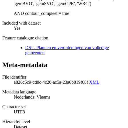
'gemBVO', 'gemSVO', 'gemCPR', 'WRG')
AND contour_compleet = true
Included with dataset
Yes
Feature catalogue citation
DSI - Plannen en verordeningen van volledige
gemeenten
Meta-metadata
File identifier
a826c5c9-cd8c-4c20-ac5a-23a0b819f68f
XML
Metadata language
Nederlands; Vlaams
Character set
UTF8
Hierarchy level
Dataset