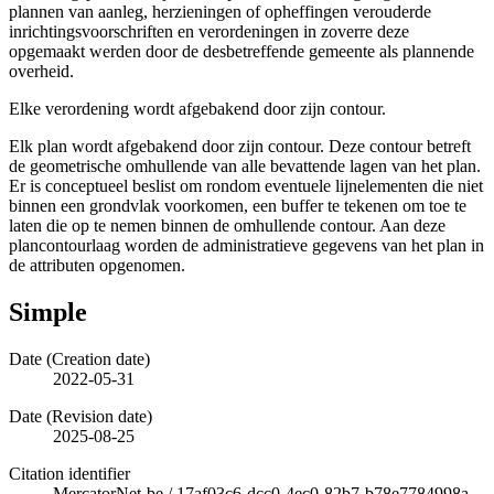
plannen van aanleg, herzieningen of opheffingen verouderde
inrichtingsvoorschriften en verordeningen in zoverre deze
opgemaakt werden door de desbetreffende gemeente als plannende
overheid.
Elke verordening wordt afgebakend door zijn contour.
Elk plan wordt afgebakend door zijn contour. Deze contour betreft
de geometrische omhullende van alle bevattende lagen van het plan.
Er is conceptueel beslist om rondom eventuele lijnelementen die niet
binnen een grondvlak voorkomen, een buffer te tekenen om toe te
laten die op te nemen binnen de omhullende contour. Aan deze
plancontourlaag worden de administratieve gegevens van het plan in
de attributen opgenomen.
Simple
Date (Creation date)
2022-05-31
Date (Revision date)
2025-08-25
Citation identifier
MercatorNet-be
/
17af03c6-dcc0-4ec0-82b7-b78e7784998a