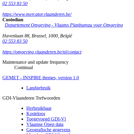
02 553 83 50
https://www.mercator.vlaanderen.be/
Custodian
Departement Omgeving - Vlaams Planbureau voor Omgeving
Havenlaan 88
,
Brussel
,
1000
,
België
02 553 83 50
https://omgeving.vlaanderen.be/nl/contact
Maintenance and update frequency
Continual
GEMET - INSPIRE themes, version 1.0
Landgebruik
GDI-Vlaanderen Trefwoorden
Herbruikbaar
Kosteloos
Toegevoegd GDI-Vl
Vlaamse Open data
Geografische gegevens