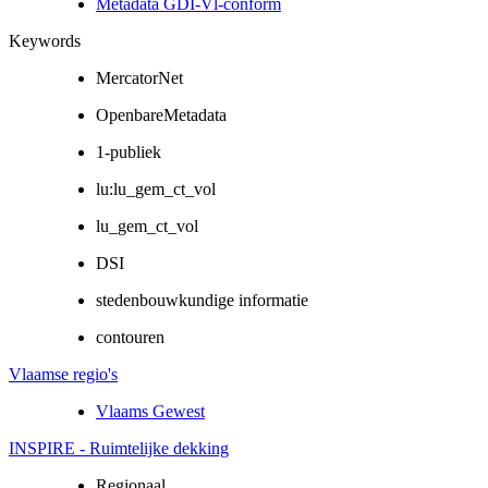
Metadata GDI-Vl-conform
Keywords
MercatorNet
OpenbareMetadata
1-publiek
lu:lu_gem_ct_vol
lu_gem_ct_vol
DSI
stedenbouwkundige informatie
contouren
Vlaamse regio's
Vlaams Gewest
INSPIRE - Ruimtelijke dekking
Regionaal