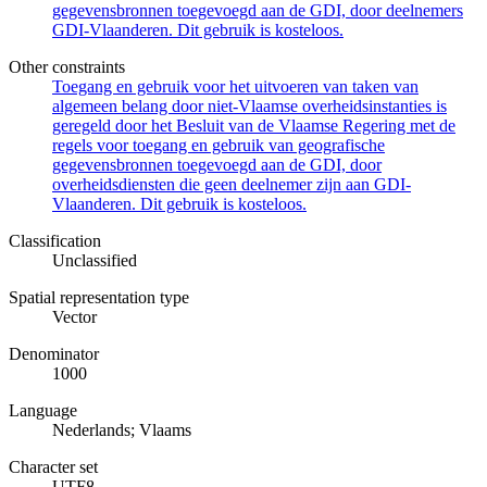
gegevensbronnen toegevoegd aan de GDI, door deelnemers
GDI-Vlaanderen. Dit gebruik is kosteloos.
Other constraints
Toegang en gebruik voor het uitvoeren van taken van
algemeen belang door niet-Vlaamse overheidsinstanties is
geregeld door het Besluit van de Vlaamse Regering met de
regels voor toegang en gebruik van geografische
gegevensbronnen toegevoegd aan de GDI, door
overheidsdiensten die geen deelnemer zijn aan GDI-
Vlaanderen. Dit gebruik is kosteloos.
Classification
Unclassified
Spatial representation type
Vector
Denominator
1000
Language
Nederlands; Vlaams
Character set
UTF8