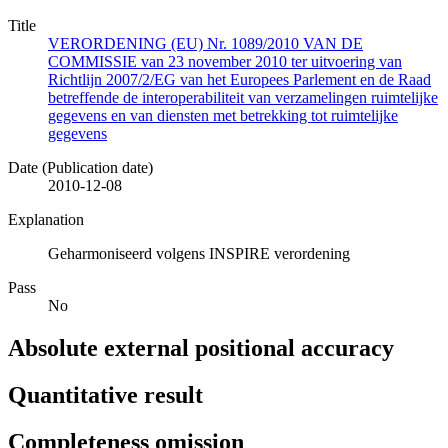
Title
VERORDENING (EU) Nr. 1089/2010 VAN DE
COMMISSIE van 23 november 2010 ter uitvoering van
Richtlijn 2007/2/EG van het Europees Parlement en de Raad
betreffende de interoperabiliteit van verzamelingen ruimtelijke
gegevens en van diensten met betrekking tot ruimtelijke
gegevens
Date (Publication date)
2010-12-08
Explanation
Geharmoniseerd volgens INSPIRE verordening
Pass
No
Absolute external positional accuracy
Quantitative result
Completeness omission