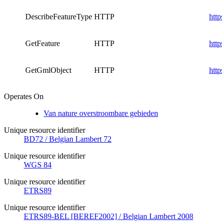
DescribeFeatureType
HTTP
htt
GetFeature
HTTP
htt
GetGmlObject
HTTP
htt
Operates On
Van nature overstroombare gebieden
Unique resource identifier
BD72 / Belgian Lambert 72
Unique resource identifier
WGS 84
Unique resource identifier
ETRS89
Unique resource identifier
ETRS89-BEL [BEREF2002] / Belgian Lambert 2008