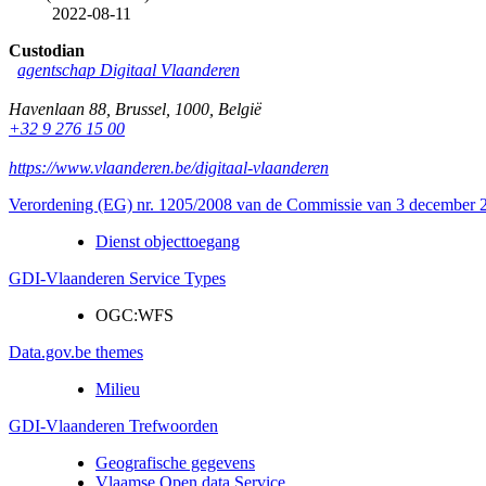
2022-08-11
Custodian
agentschap Digitaal Vlaanderen
Havenlaan 88
,
Brussel
,
1000
,
België
+32 9 276 15 00
https://www.vlaanderen.be/digitaal-vlaanderen
Verordening (EG) nr. 1205/2008 van de Commissie van 3 december 20
Dienst objecttoegang
GDI-Vlaanderen Service Types
OGC:WFS
Data.gov.be themes
Milieu
GDI-Vlaanderen Trefwoorden
Geografische gegevens
Vlaamse Open data Service