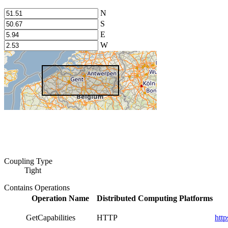
N
S
E
W
Coupling Type
Tight
Contains Operations
Operation Name
Distributed Computing Platforms
GetCapabilities
HTTP
htt