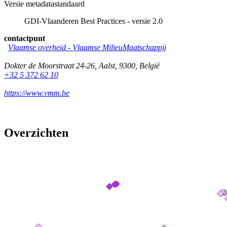
Versie metadatastandaard
GDI-Vlaanderen Best Practices - versie 2.0
contactpunt
Vlaamse overheid - Vlaamse MilieuMaatschappij
Dokter de Moorstraat 24-26
,
Aalst
,
9300
,
België
+32 5 372 62 10
https://www.vmm.be
Overzichten