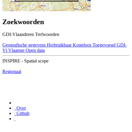
Zoekwoorden
GDI-Vlaanderen Trefwoorden
Geografische gegevens
Herbruikbaar
Kosteloos
Toegevoegd GDI-
Vl
Vlaamse Open data
INSPIRE - Spatial scope
Regionaal
Over
Github