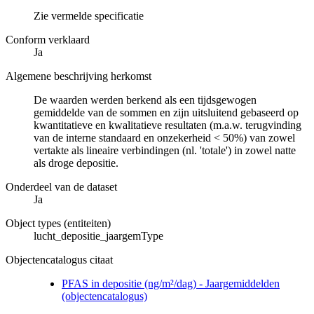
Zie vermelde specificatie
Conform verklaard
Ja
Algemene beschrijving herkomst
De waarden werden berkend als een tijdsgewogen
gemiddelde van de sommen en zijn uitsluitend gebaseerd op
kwantitatieve en kwalitatieve resultaten (m.a.w. terugvinding
van de interne standaard en onzekerheid < 50%) van zowel
vertakte als lineaire verbindingen (nl. 'totale') in zowel natte
als droge depositie.
Onderdeel van de dataset
Ja
Object types (entiteiten)
lucht_depositie_jaargemType
Objectencatalogus citaat
PFAS in depositie (ng/m²/dag) - Jaargemiddelden
(objectencatalogus)