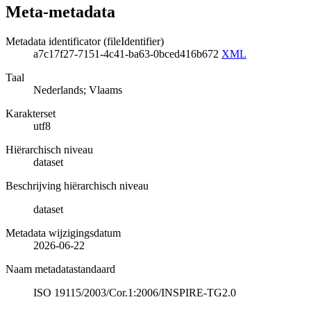
Meta-metadata
Metadata identificator (fileIdentifier)
a7c17f27-7151-4c41-ba63-0bced416b672
XML
Taal
Nederlands; Vlaams
Karakterset
utf8
Hiërarchisch niveau
dataset
Beschrijving hiërarchisch niveau
dataset
Metadata wijzigingsdatum
2026-06-22
Naam metadatastandaard
ISO 19115/2003/Cor.1:2006/INSPIRE-TG2.0