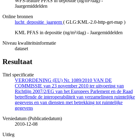
WFS-feature PFAS in depositie (ng/m²/dag) -
Jaargemiddelden
Online bronnen
lucht_depositie_jaargem
(
GLG:KML-2.0-http-get-map
)
KML PFAS in depositie (ng/m²/dag) - Jaargemiddelden
Niveau kwaliteitsinformatie
dataset
Resultaat
Titel specificatie
VERORDENING (EU) Nr. 1089/2010 VAN DE
COMMISSIE van 23 november 2010 ter uitvoering van
Richtlijn 2007/2/EG van het Europees Parlement en de Raad
betreffende de interoperabiliteit van verzamelingen ruimtelijke
gegevens en van diensten met betrekking tot ruimtelijke
gegevens
Versiedatum (Publicatiedatum)
2010-12-08
Uitleg