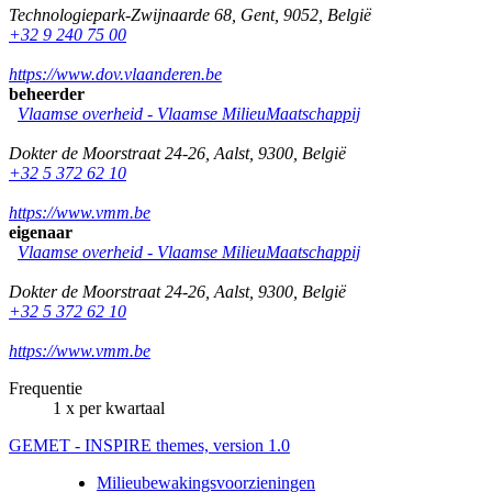
Technologiepark-Zwijnaarde 68
,
Gent
,
9052
,
België
+32 9 240 75 00
https://www.dov.vlaanderen.be
beheerder
Vlaamse overheid - Vlaamse MilieuMaatschappij
Dokter de Moorstraat 24-26
,
Aalst
,
9300
,
België
+32 5 372 62 10
https://www.vmm.be
eigenaar
Vlaamse overheid - Vlaamse MilieuMaatschappij
Dokter de Moorstraat 24-26
,
Aalst
,
9300
,
België
+32 5 372 62 10
https://www.vmm.be
Frequentie
1 x per kwartaal
GEMET - INSPIRE themes, version 1.0
Milieubewakingsvoorzieningen