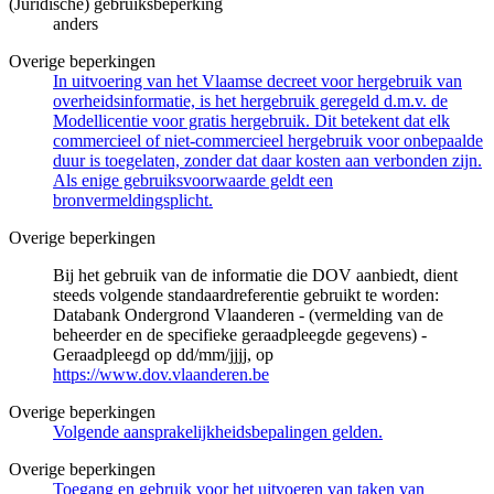
(Juridische) gebruiksbeperking
anders
Overige beperkingen
In uitvoering van het Vlaamse decreet voor hergebruik van
overheidsinformatie, is het hergebruik geregeld d.m.v. de
Modellicentie voor gratis hergebruik. Dit betekent dat elk
commercieel of niet-commercieel hergebruik voor onbepaalde
duur is toegelaten, zonder dat daar kosten aan verbonden zijn.
Als enige gebruiksvoorwaarde geldt een
bronvermeldingsplicht.
Overige beperkingen
Bij het gebruik van de informatie die DOV aanbiedt, dient
steeds volgende standaardreferentie gebruikt te worden:
Databank Ondergrond Vlaanderen - (vermelding van de
beheerder en de specifieke geraadpleegde gegevens) -
Geraadpleegd op dd/mm/jjjj, op
https://www.dov.vlaanderen.be
Overige beperkingen
Volgende aansprakelijkheidsbepalingen gelden.
Overige beperkingen
Toegang en gebruik voor het uitvoeren van taken van