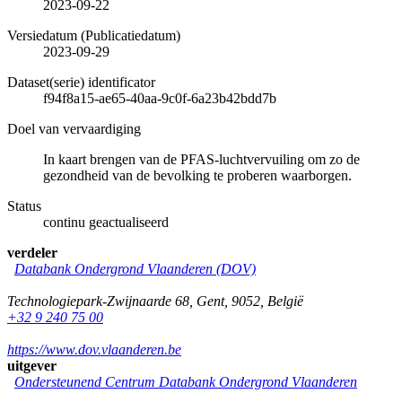
2023-09-22
Versiedatum (Publicatiedatum)
2023-09-29
Dataset(serie) identificator
f94f8a15-ae65-40aa-9c0f-6a23b42bdd7b
Doel van vervaardiging
In kaart brengen van de PFAS-luchtvervuiling om zo de
gezondheid van de bevolking te proberen waarborgen.
Status
continu geactualiseerd
verdeler
Databank Ondergrond Vlaanderen (DOV)
Technologiepark-Zwijnaarde 68
,
Gent
,
9052
,
België
+32 9 240 75 00
https://www.dov.vlaanderen.be
uitgever
Ondersteunend Centrum Databank Ondergrond Vlaanderen