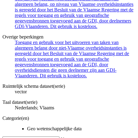
algemeen belang, op niveau van Vlaamse overheidsinstanties
is geregeld door het Besluit van de Vlaamse Regering met de
regels voor toegang en gebruik van geografische
gegevensbronnen toegevoegd aan de GDI, door deelnemers
GDI-Vlaanderen. Dit gebruik is kosteloos.
Overige beperkingen
Toegang en gebruik voor het uitvoeren van taken van
algemeen belang door niet-Vlaamse overheidsinstanties is
geregeld door het Besluit van de Vlaamse Regering met de
regels voor toegang en gebruik van geografische
gegevensbronnen toegevoegd aan de GDI, door
overheidsdiensten die geen deelnemer zijn aan GDI-
Vlaanderen. Dit gebruik is kosteloos.
Ruimtelijk schema dataset(serie)
vector
Taal dataset(serie)
Nederlands; Vlaams
Categorie(en)
Geo wetenschappelijke data