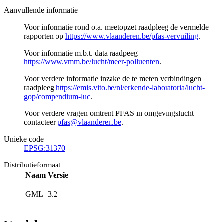
Aanvullende informatie
Voor informatie rond o.a. meetopzet raadpleeg de vermelde
rapporten op
https://www.vlaanderen.be/pfas-vervuiling
.
Voor informatie m.b.t. data raadpeeg
https://www.vmm.be/lucht/meer-polluenten
.
Voor verdere informatie inzake de te meten verbindingen
raadpleeg
https://emis.vito.be/nl/erkende-laboratoria/lucht-
gop/compendium-luc
.
Voor verdere vragen omtrent PFAS in omgevingslucht
contacteer
pfas@vlaanderen.be
.
Unieke code
EPSG:31370
Distributieformaat
Naam
Versie
GML
3.2