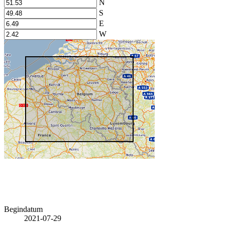
N
S
E
W
Begindatum
2021-07-29