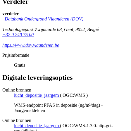
Verdeler
verdeler
Databank Ondergrond Vlaanderen (DOV)
Technologiepark-Zwijnaarde 68
,
Gent
,
9052
,
België
+32 9 240 75 00
https://www.dov.vlaanderen.be
Prijsinformatie
Gratis
Digitale leveringsopties
Online bronnen
lucht_depositie_jaargem
(
OGC:WMS
)
WMS-endpoint PFAS in depositie (ng/m²/dag) -
Jaargemiddelden
Online bronnen
lucht_depositie_jaargem
(
OGC:WMS-1.3.0-http-get-
capabilities
)