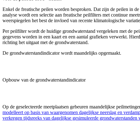
Enkel de freatische peilen worden besproken. Dat zijn de peilen in de
analyse wordt een selectie aan freatische peilfilters met continue mee
weerspiegelen het best de invloed van recente klimatologische variatie
Per peilfilter wordt de huidige grondwaterstand vergeleken met de peil
gegevens worden in een kaart en een aantal grafieken verwerkt. Hierd
richting het uitgaat met de grondwaterstand.
De grondwaterstandindicator wordt maandelijks opgemaakt.
Opbouw van de grondwaterstandindicator
Op de geselecteerde meetplaatsen gebeuren maandelijkse peilmetingen
modelleert op basis van waargenomen dagelijkse neerslag en verdamp
verkregen tijdsreeks van dagelijkse gesimuleerde grondwaterstanden w