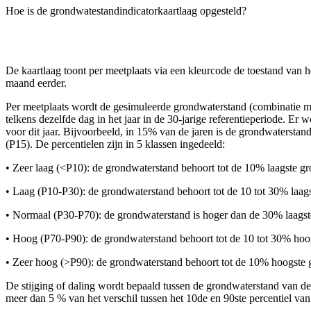
Hoe is de grondwatestandindicatorkaartlaag opgesteld?
De kaartlaag toont per meetplaats via een kleurcode de toestand van he
maand eerder.
Per meetplaats wordt de gesimuleerde grondwaterstand (combinatie m
telkens dezelfde dag in het jaar in de 30-jarige referentieperiode. E
voor dit jaar. Bijvoorbeeld, in 15% van de jaren is de grondwatersta
(P15). De percentielen zijn in 5 klassen ingedeeld:
• Zeer laag (<P10): de grondwaterstand behoort tot de 10% laagste gr
• Laag (P10-P30): de grondwaterstand behoort tot de 10 tot 30% laags
• Normaal (P30-P70): de grondwaterstand is hoger dan de 30% laagste
• Hoog (P70-P90): de grondwaterstand behoort tot de 10 tot 30% hoog
• Zeer hoog (>P90): de grondwaterstand behoort tot de 10% hoogste g
De stijging of daling wordt bepaald tussen de grondwaterstand van d
meer dan 5 % van het verschil tussen het 10de en 90ste percentiel van 