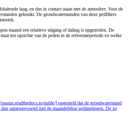
sluitende laag, en dus in contact staan met de atmosfeer. Voor de
terstanden gebruikt. De grondwaterstanden van deze peilfilters
storiek.
open maand een relatieve stijging of daling is opgetreden. De
taat ten opzichte van de peilen in de referentieperiode en welke
://pastas.readthedocs.io/stable/] opgesteld dat de grondwaterstand
dt dan samengevoegd met de maandelijkse peilmetingen. De zo