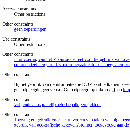
Access constraints
Other restrictions
Other constraints
geen beperkingen
Use constraints
Other restrictions
Other constraints
In uitvoering van het Vlaamse decreet voor hergebruik van overh
commercieel hergebruik voor onbepaalde duur is toegelaten, zo
Other constraints
Bij het gebruik van de informatie die DOV aanbiedt, dient ste
geraadpleegde gegevens) - Geraadpleegd op dd/mm/jjjj, op
htt
Other constraints
Volgende aansprakelijkheidsbepalingen gelden.
Other constraints
Toegang en gebruik voor het uitvoeren van taken van algemeen 
gebruik van geografische gegevensbronnen toegevoegd aan de 