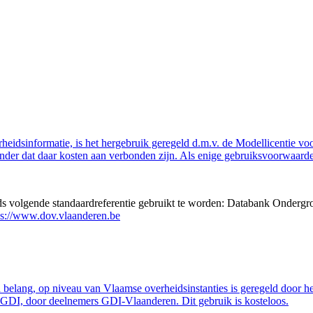
eidsinformatie, is het hergebruik geregeld d.m.v. de Modellicentie voor
nder dat daar kosten aan verbonden zijn. Als enige gebruiksvoorwaarde
eds volgende standaardreferentie gebruikt te worden: Databank Ondergr
ps://www.dov.vlaanderen.be
belang, op niveau van Vlaamse overheidsinstanties is geregeld door h
GDI, door deelnemers GDI-Vlaanderen. Dit gebruik is kosteloos.