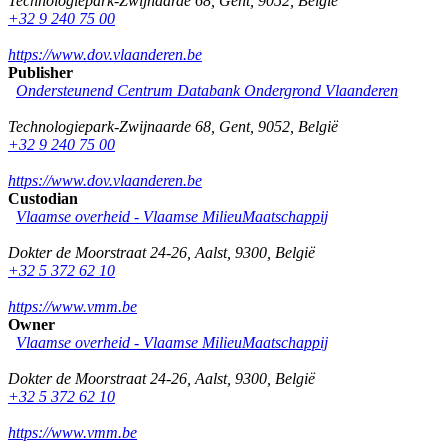
Technologiepark-Zwijnaarde 68
,
Gent
,
9052
,
België
+32 9 240 75 00
https://www.dov.vlaanderen.be
Publisher
Ondersteunend Centrum Databank Ondergrond Vlaanderen
Technologiepark-Zwijnaarde 68
,
Gent
,
9052
,
België
+32 9 240 75 00
https://www.dov.vlaanderen.be
Custodian
Vlaamse overheid - Vlaamse MilieuMaatschappij
Dokter de Moorstraat 24-26
,
Aalst
,
9300
,
België
+32 5 372 62 10
https://www.vmm.be
Owner
Vlaamse overheid - Vlaamse MilieuMaatschappij
Dokter de Moorstraat 24-26
,
Aalst
,
9300
,
België
+32 5 372 62 10
https://www.vmm.be