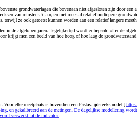
 bovenste grondwaterlagen die bovenaan niet afgesloten zijn door een af
treeksen van minstens 5 jaar, en met meestal relatief ondiepere grondwa
s, terwijl ze ook getoetst kunnen worden aan een relatief langere meethi
en in de afgelopen jaren. Tegelijkertijd wordt er bepaald of er de afgel
oor krijgt men een beeld van hoe hoog of hoe laag de grondwaterstand s
. Voor elke meetplaats is bovendien een Pastas-tijdsreeksmodel [
https
ing, en gekalibreerd aan de metingen. De dagelijkse modellering wor
ordt verwerkt tot de indicator
.