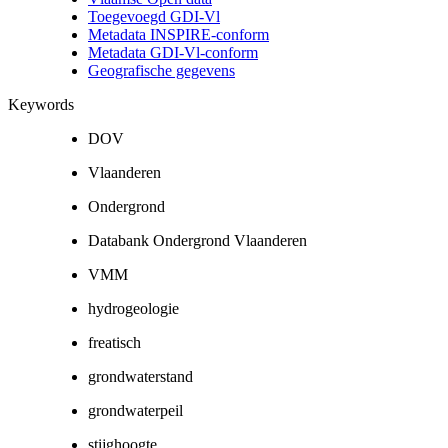
Toegevoegd GDI-Vl
Metadata INSPIRE-conform
Metadata GDI-Vl-conform
Geografische gegevens
Keywords
DOV
Vlaanderen
Ondergrond
Databank Ondergrond Vlaanderen
VMM
hydrogeologie
freatisch
grondwaterstand
grondwaterpeil
stijghoogte