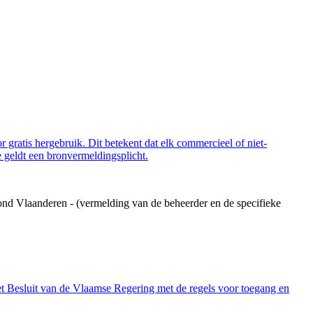
 gratis hergebruik. Dit betekent dat elk commercieel of niet-
 geldt een bronvermeldingsplicht.
ond Vlaanderen - (vermelding van de beheerder en de specifieke
et Besluit van de Vlaamse Regering met de regels voor toegang en