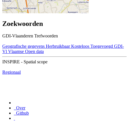
Zoekwoorden
GDI-Vlaanderen Trefwoorden
Geografische gegevens
Herbruikbaar
Kosteloos
Toegevoegd GDI-
Vl
Vlaamse Open data
INSPIRE - Spatial scope
Regionaal
Over
Github