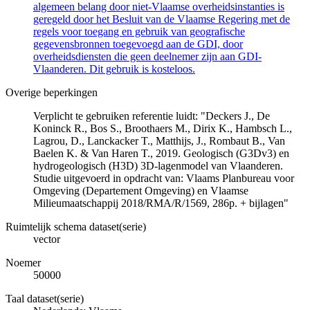
algemeen belang door niet-Vlaamse overheidsinstanties is
geregeld door het Besluit van de Vlaamse Regering met de
regels voor toegang en gebruik van geografische
gegevensbronnen toegevoegd aan de GDI, door
overheidsdiensten die geen deelnemer zijn aan GDI-
Vlaanderen. Dit gebruik is kosteloos.
Overige beperkingen
Verplicht te gebruiken referentie luidt: "Deckers J., De
Koninck R., Bos S., Broothaers M., Dirix K., Hambsch L.,
Lagrou, D., Lanckacker T., Matthijs, J., Rombaut B., Van
Baelen K. & Van Haren T., 2019. Geologisch (G3Dv3) en
hydrogeologisch (H3D) 3D-lagenmodel van Vlaanderen.
Studie uitgevoerd in opdracht van: Vlaams Planbureau voor
Omgeving (Departement Omgeving) en Vlaamse
Milieumaatschappij 2018/RMA/R/1569, 286p. + bijlagen"
Ruimtelijk schema dataset(serie)
vector
Noemer
50000
Taal dataset(serie)