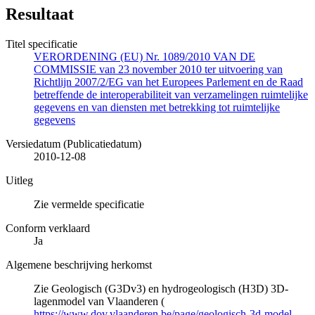
Resultaat
Titel specificatie
VERORDENING (EU) Nr. 1089/2010 VAN DE
COMMISSIE van 23 november 2010 ter uitvoering van
Richtlijn 2007/2/EG van het Europees Parlement en de Raad
betreffende de interoperabiliteit van verzamelingen ruimtelijke
gegevens en van diensten met betrekking tot ruimtelijke
gegevens
Versiedatum (Publicatiedatum)
2010-12-08
Uitleg
Zie vermelde specificatie
Conform verklaard
Ja
Algemene beschrijving herkomst
Zie Geologisch (G3Dv3) en hydrogeologisch (H3D) 3D-
lagenmodel van Vlaanderen (
https://www.dov.vlaanderen.be/page/geologisch-3d-model-