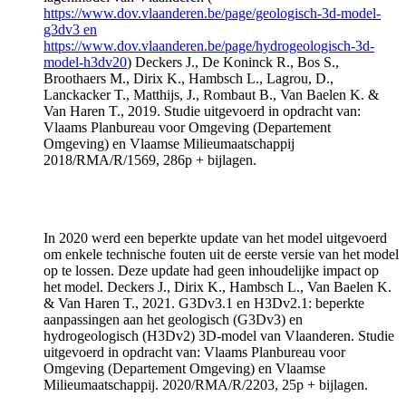
https://www.dov.vlaanderen.be/page/geologisch-3d-model-
g3dv3 en
https://www.dov.vlaanderen.be/page/hydrogeologisch-3d-
model-h3dv20
) Deckers J., De Koninck R., Bos S.,
Broothaers M., Dirix K., Hambsch L., Lagrou, D.,
Lanckacker T., Matthijs, J., Rombaut B., Van Baelen K. &
Van Haren T., 2019. Studie uitgevoerd in opdracht van:
Vlaams Planbureau voor Omgeving (Departement
Omgeving) en Vlaamse Milieumaatschappij
2018/RMA/R/1569, 286p + bijlagen.
In 2020 werd een beperkte update van het model uitgevoerd
om enkele technische fouten uit de eerste versie van het model
op te lossen. Deze update had geen inhoudelijke impact op
het model. Deckers J., Dirix K., Hambsch L., Van Baelen K.
& Van Haren T., 2021. G3Dv3.1 en H3Dv2.1: beperkte
aanpassingen aan het geologisch (G3Dv3) en
hydrogeologisch (H3Dv2) 3D-model van Vlaanderen. Studie
uitgevoerd in opdracht van: Vlaams Planbureau voor
Omgeving (Departement Omgeving) en Vlaamse
Milieumaatschappij. 2020/RMA/R/2203, 25p + bijlagen.