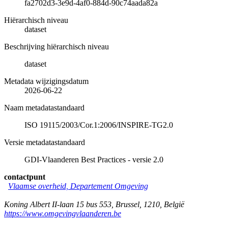
fa2702d3-3e9d-4af0-884d-90c74aada82a
Hiërarchisch niveau
dataset
Beschrijving hiërarchisch niveau
dataset
Metadata wijzigingsdatum
2026-06-22
Naam metadatastandaard
ISO 19115/2003/Cor.1:2006/INSPIRE-TG2.0
Versie metadatastandaard
GDI-Vlaanderen Best Practices - versie 2.0
contactpunt
Vlaamse overheid, Departement Omgeving
Koning Albert II-laan 15 bus 553
,
Brussel
,
1210
,
België
https://www.omgevingvlaanderen.be