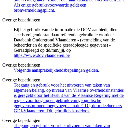
Als enige gebruiksvoorwaarde geldt een
bronvermeldingsplicht.
Overige beperkingen
Bij het gebruik van de informatie die DOV aanbiedt, dient
steeds volgende standaardreferentie gebruikt te worden:
Databank Ondergrond Vlaanderen - (vermelding van de
beheerder en de specifieke geraadpleegde gegevens) -
Geraadpleegd op dd/mm/jjjj, op
https://www.dov.vlaanderen.be
Overige beperkingen
Volgende aansprakelijkheidsbepalingen gelden.
Overige beperkingen
Toegang en gebruik voor het uitvoeren van taken van
algemeen belang, op niveau van Vlaamse overheidsinstanties
is geregeld door het Besluit van de Vlaamse Regering met de
regels voor toegang en gebruik van geografische
gegevensbronnen toegevoegd aan de GDI, door deelnemers
GDI-Vlaanderen. Dit gebruik is kosteloos.
Overige beperkingen
Toegang en gebruik voor het uitvoeren van taken van