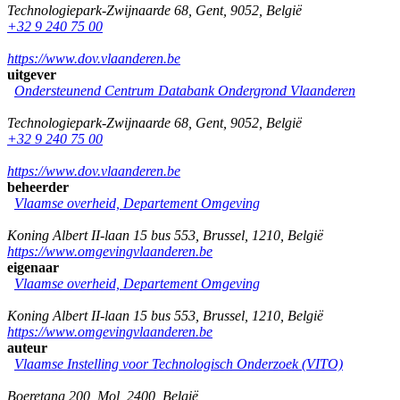
Technologiepark-Zwijnaarde 68
,
Gent
,
9052
,
België
+32 9 240 75 00
https://www.dov.vlaanderen.be
uitgever
Ondersteunend Centrum Databank Ondergrond Vlaanderen
Technologiepark-Zwijnaarde 68
,
Gent
,
9052
,
België
+32 9 240 75 00
https://www.dov.vlaanderen.be
beheerder
Vlaamse overheid, Departement Omgeving
Koning Albert II-laan 15 bus 553
,
Brussel
,
1210
,
België
https://www.omgevingvlaanderen.be
eigenaar
Vlaamse overheid, Departement Omgeving
Koning Albert II-laan 15 bus 553
,
Brussel
,
1210
,
België
https://www.omgevingvlaanderen.be
auteur
Vlaamse Instelling voor Technologisch Onderzoek (VITO)
Boeretang 200
,
Mol
,
2400
,
België