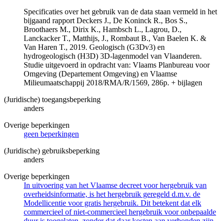
Specificaties over het gebruik van de data staan vermeld in het
bijgaand rapport Deckers J., De Koninck R., Bos S.,
Broothaers M., Dirix K., Hambsch L., Lagrou, D.,
Lanckacker T., Matthijs, J., Rombaut B., Van Baelen K. &
Van Haren T., 2019. Geologisch (G3Dv3) en
hydrogeologisch (H3D) 3D-lagenmodel van Vlaanderen.
Studie uitgevoerd in opdracht van: Vlaams Planbureau voor
Omgeving (Departement Omgeving) en Vlaamse
Milieumaatschappij 2018/RMA/R/1569, 286p. + bijlagen
(Juridische) toegangsbeperking
anders
Overige beperkingen
geen beperkingen
(Juridische) gebruiksbeperking
anders
Overige beperkingen
In uitvoering van het Vlaamse decreet voor hergebruik van
overheidsinformatie, is het hergebruik geregeld d.m.v. de
Modellicentie voor gratis hergebruik. Dit betekent dat elk
commercieel of niet-commercieel hergebruik voor onbepaalde
duur is toegelaten, zonder dat daar kosten aan verbonden zijn.