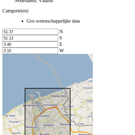
Nederlands; Vlaams
Categorie(en)
Geo wetenschappelijke data
N
S
E
W