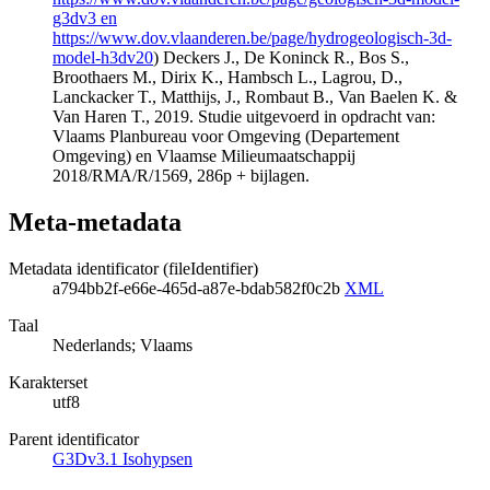
g3dv3 en
https://www.dov.vlaanderen.be/page/hydrogeologisch-3d-
model-h3dv20
) Deckers J., De Koninck R., Bos S.,
Broothaers M., Dirix K., Hambsch L., Lagrou, D.,
Lanckacker T., Matthijs, J., Rombaut B., Van Baelen K. &
Van Haren T., 2019. Studie uitgevoerd in opdracht van:
Vlaams Planbureau voor Omgeving (Departement
Omgeving) en Vlaamse Milieumaatschappij
2018/RMA/R/1569, 286p + bijlagen.
Meta-metadata
Metadata identificator (fileIdentifier)
a794bb2f-e66e-465d-a87e-bdab582f0c2b
XML
Taal
Nederlands; Vlaams
Karakterset
utf8
Parent identificator
G3Dv3.1 Isohypsen