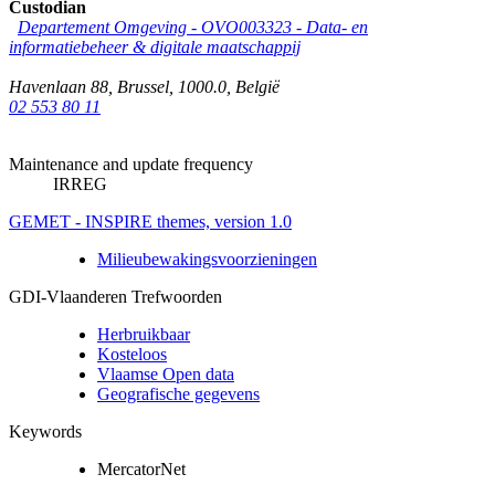
Custodian
Departement Omgeving - OVO003323 - Data- en
informatiebeheer & digitale maatschappij
Havenlaan 88
,
Brussel
,
1000.0
,
België
02 553 80 11
Maintenance and update frequency
IRREG
GEMET - INSPIRE themes, version 1.0
Milieubewakingsvoorzieningen
GDI-Vlaanderen Trefwoorden
Herbruikbaar
Kosteloos
Vlaamse Open data
Geografische gegevens
Keywords
MercatorNet