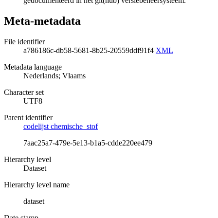
gedocumenteerd in het git(hub) versiebeheersysteem.
Meta-metadata
File identifier
a786186c-db58-5681-8b25-20559ddf91f4
XML
Metadata language
Nederlands; Vlaams
Character set
UTF8
Parent identifier
codelijst chemische_stof
7aac25a7-479e-5e13-b1a5-cdde220ee479
Hierarchy level
Dataset
Hierarchy level name
dataset
Date stamp