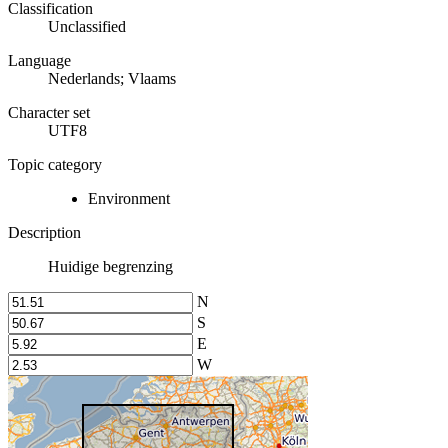
Classification
Unclassified
Language
Nederlands; Vlaams
Character set
UTF8
Topic category
Environment
Description
Huidige begrenzing
N
S
E
W