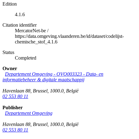
Edition
4.1.6
Citation identifier
MercatorNet-be
/
https://data.omgeving.vlaanderen.be/id/dataset/codelijst-
chemische_stof_4.1.6
Status
Completed
Owner
Departement Omgeving - OVO003323 - Data- en
informatiebeheer & digitale maatschappij
Havenlaan 88
,
Brussel
,
1000.0
,
België
02 553 80 11
Publisher
Departement Omgeving
Havenlaan 88
,
Brussel
,
1000.0
,
België
02 553 80 11