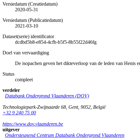
Versiedatum (Creatiedatum)
2020-05-31
Versiedatum (Publicatiedatum)
2021-03-10
Dataset(serie) identificator
dcdbd5b8-e854-4cfb-b5f5-8b55f22d46fg
Doel van vervaardiging
De isopachen geven het dikteverloop van de leden van Henis 
Status
compleet
verdeler
Databank Ondergrond Vlaanderen (DOV)
Technologiepark-Zwijnaarde 68
,
Gent
,
9052
,
België
+32 9 240 75 00
https://www.dov.vlaanderen.be
uitgever
Ondersteunend Centrum Databank Ondergrond Vlaanderen