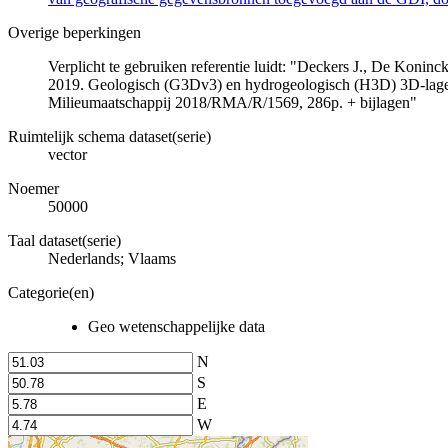
Overige beperkingen
Verplicht te gebruiken referentie luidt: "Deckers J., De Koni
2019. Geologisch (G3Dv3) en hydrogeologisch (H3D) 3D-lage
Milieumaatschappij 2018/RMA/R/1569, 286p. + bijlagen"
Ruimtelijk schema dataset(serie)
vector
Noemer
50000
Taal dataset(serie)
Nederlands; Vlaams
Categorie(en)
Geo wetenschappelijke data
N
S
E
W