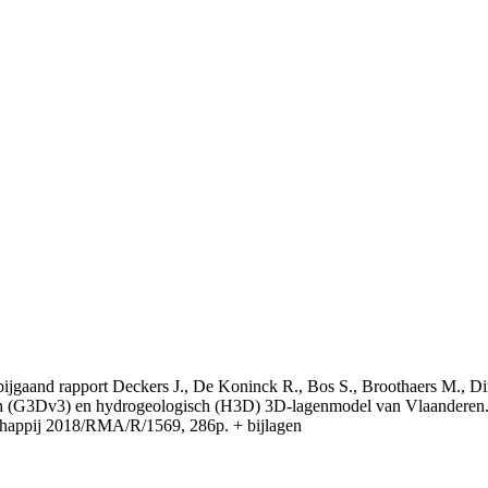
t bijgaand rapport Deckers J., De Koninck R., Bos S., Broothaers M., Di
 (G3Dv3) en hydrogeologisch (H3D) 3D-lagenmodel van Vlaanderen. S
appij 2018/RMA/R/1569, 286p. + bijlagen