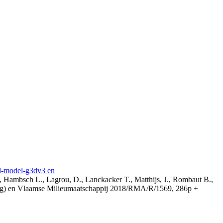
3d-model-g3dv3 en
, Hambsch L., Lagrou, D., Lanckacker T., Matthijs, J., Rombaut B.,
ing) en Vlaamse Milieumaatschappij 2018/RMA/R/1569, 286p +