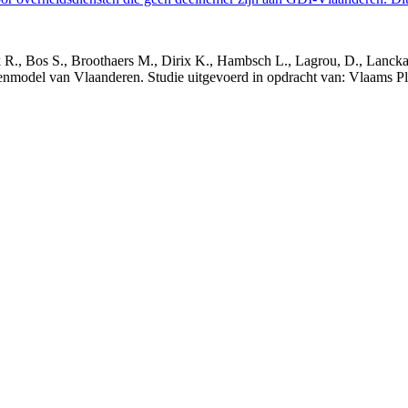
nck R., Bos S., Broothaers M., Dirix K., Hambsch L., Lagrou, D., Lanck
nmodel van Vlaanderen. Studie uitgevoerd in opdracht van: Vlaams