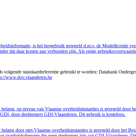
eidsinformatie, is het hergebruik geregeld d.m.v. de Modellicentie voor
nder dat daar kosten aan verbonden zijn. Als enige gebruiksvoorwaarde
eds volgende standaardreferentie gebruikt te worden: Databank Ondergr
ps://www.dov.vlaanderen.be
belang, op niveau van Vlaamse overheidsinstanties is geregeld door h
GDI, door deelnemers GDI-Vlaanderen. Dit gebruik is kosteloos.
belang door niet-Vlaamse overheidsinstanties is geregeld door het Bes
 overheidsdiensten die geen deelnemer zijn aan GDI-Vlaanderen. Dit 