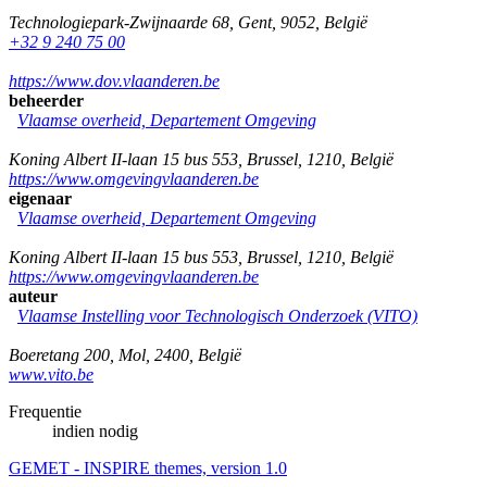
Technologiepark-Zwijnaarde 68
,
Gent
,
9052
,
België
+32 9 240 75 00
https://www.dov.vlaanderen.be
beheerder
Vlaamse overheid, Departement Omgeving
Koning Albert II-laan 15 bus 553
,
Brussel
,
1210
,
België
https://www.omgevingvlaanderen.be
eigenaar
Vlaamse overheid, Departement Omgeving
Koning Albert II-laan 15 bus 553
,
Brussel
,
1210
,
België
https://www.omgevingvlaanderen.be
auteur
Vlaamse Instelling voor Technologisch Onderzoek (VITO)
Boeretang 200
,
Mol
,
2400
,
België
www.vito.be
Frequentie
indien nodig
GEMET - INSPIRE themes, version 1.0