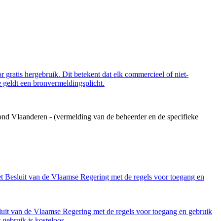
 gratis hergebruik. Dit betekent dat elk commercieel of niet-
 geldt een bronvermeldingsplicht.
ond Vlaanderen - (vermelding van de beheerder en de specifieke
et Besluit van de Vlaamse Regering met de regels voor toegang en
luit van de Vlaamse Regering met de regels voor toegang en gebruik
gebruik is kosteloos.