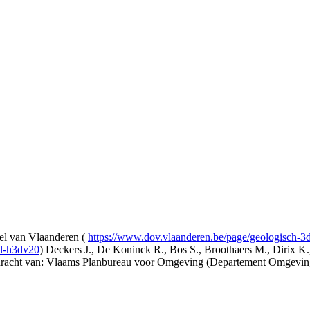
l van Vlaanderen (
https://www.dov.vlaanderen.be/page/geologisch-
el-h3dv20
) Deckers J., De Koninck R., Bos S., Broothaers M., Dirix K.
opdracht van: Vlaams Planbureau voor Omgeving (Departement Omgev