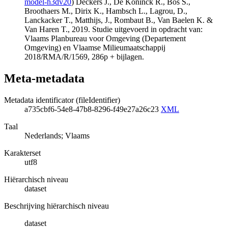
model-h3dv20
) Deckers J., De Koninck R., Bos S.,
Broothaers M., Dirix K., Hambsch L., Lagrou, D.,
Lanckacker T., Matthijs, J., Rombaut B., Van Baelen K. &
Van Haren T., 2019. Studie uitgevoerd in opdracht van:
Vlaams Planbureau voor Omgeving (Departement
Omgeving) en Vlaamse Milieumaatschappij
2018/RMA/R/1569, 286p + bijlagen.
Meta-metadata
Metadata identificator (fileIdentifier)
a735cbf6-54e8-47b8-8296-f49e27a26c23
XML
Taal
Nederlands; Vlaams
Karakterset
utf8
Hiërarchisch niveau
dataset
Beschrijving hiërarchisch niveau
dataset