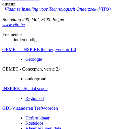
auteur
Vlaamse Instelling voor Technologisch Onderzoek (VITO)
Boeretang 200
,
Mol
,
2400
,
België
www.vito.be
Frequentie
indien nodig
GEMET - INSPIRE themes, version 1.0
Geologie
GEMET - Concepten, versie 2.4
ondergrond
INSPIRE - Spatial scope
Regionaal
GDI-Vlaanderen Trefwoorden
Herbruikbaar
Kosteloos
Vlaamse Open data