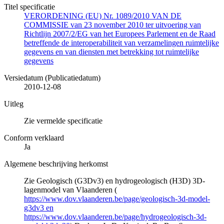
Titel specificatie
VERORDENING (EU) Nr. 1089/2010 VAN DE
COMMISSIE van 23 november 2010 ter uitvoering van
Richtlijn 2007/2/EG van het Europees Parlement en de Raad
betreffende de interoperabiliteit van verzamelingen ruimtelijke
gegevens en van diensten met betrekking tot ruimtelijke
gegevens
Versiedatum (Publicatiedatum)
2010-12-08
Uitleg
Zie vermelde specificatie
Conform verklaard
Ja
Algemene beschrijving herkomst
Zie Geologisch (G3Dv3) en hydrogeologisch (H3D) 3D-
lagenmodel van Vlaanderen (
https://www.dov.vlaanderen.be/page/geologisch-3d-model-
g3dv3 en
https://www.dov.vlaanderen.be/page/hydrogeologisch-3d-