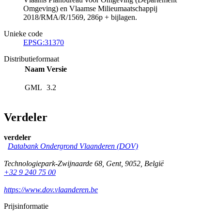
Omgeving) en Vlaamse Milieumaatschappij
2018/RMA/R/1569, 286p + bijlagen.
Unieke code
EPSG:31370
Distributieformaat
Naam
Versie
GML
3.2
Verdeler
verdeler
Databank Ondergrond Vlaanderen (DOV)
Technologiepark-Zwijnaarde 68
,
Gent
,
9052
,
België
+32 9 240 75 00
https://www.dov.vlaanderen.be
Prijsinformatie