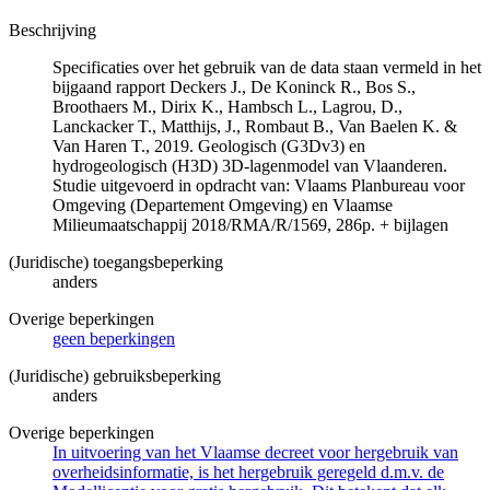
Beschrijving
Specificaties over het gebruik van de data staan vermeld in het
bijgaand rapport Deckers J., De Koninck R., Bos S.,
Broothaers M., Dirix K., Hambsch L., Lagrou, D.,
Lanckacker T., Matthijs, J., Rombaut B., Van Baelen K. &
Van Haren T., 2019. Geologisch (G3Dv3) en
hydrogeologisch (H3D) 3D-lagenmodel van Vlaanderen.
Studie uitgevoerd in opdracht van: Vlaams Planbureau voor
Omgeving (Departement Omgeving) en Vlaamse
Milieumaatschappij 2018/RMA/R/1569, 286p. + bijlagen
(Juridische) toegangsbeperking
anders
Overige beperkingen
geen beperkingen
(Juridische) gebruiksbeperking
anders
Overige beperkingen
In uitvoering van het Vlaamse decreet voor hergebruik van
overheidsinformatie, is het hergebruik geregeld d.m.v. de