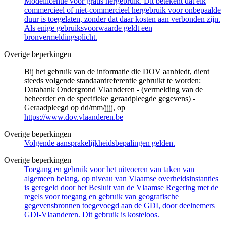
Modellicentie voor gratis hergebruik. Dit betekent dat elk
commercieel of niet-commercieel hergebruik voor onbepaalde
duur is toegelaten, zonder dat daar kosten aan verbonden zijn.
Als enige gebruiksvoorwaarde geldt een
bronvermeldingsplicht.
Overige beperkingen
Bij het gebruik van de informatie die DOV aanbiedt, dient
steeds volgende standaardreferentie gebruikt te worden:
Databank Ondergrond Vlaanderen - (vermelding van de
beheerder en de specifieke geraadpleegde gegevens) -
Geraadpleegd op dd/mm/jjjj, op
https://www.dov.vlaanderen.be
Overige beperkingen
Volgende aansprakelijkheidsbepalingen gelden.
Overige beperkingen
Toegang en gebruik voor het uitvoeren van taken van
algemeen belang, op niveau van Vlaamse overheidsinstanties
is geregeld door het Besluit van de Vlaamse Regering met de
regels voor toegang en gebruik van geografische
gegevensbronnen toegevoegd aan de GDI, door deelnemers
GDI-Vlaanderen. Dit gebruik is kosteloos.