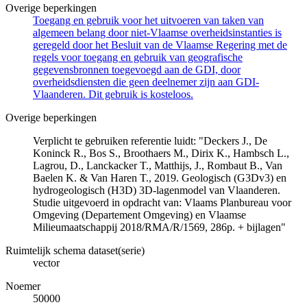
Overige beperkingen
Toegang en gebruik voor het uitvoeren van taken van
algemeen belang door niet-Vlaamse overheidsinstanties is
geregeld door het Besluit van de Vlaamse Regering met de
regels voor toegang en gebruik van geografische
gegevensbronnen toegevoegd aan de GDI, door
overheidsdiensten die geen deelnemer zijn aan GDI-
Vlaanderen. Dit gebruik is kosteloos.
Overige beperkingen
Verplicht te gebruiken referentie luidt: "Deckers J., De
Koninck R., Bos S., Broothaers M., Dirix K., Hambsch L.,
Lagrou, D., Lanckacker T., Matthijs, J., Rombaut B., Van
Baelen K. & Van Haren T., 2019. Geologisch (G3Dv3) en
hydrogeologisch (H3D) 3D-lagenmodel van Vlaanderen.
Studie uitgevoerd in opdracht van: Vlaams Planbureau voor
Omgeving (Departement Omgeving) en Vlaamse
Milieumaatschappij 2018/RMA/R/1569, 286p. + bijlagen"
Ruimtelijk schema dataset(serie)
vector
Noemer
50000