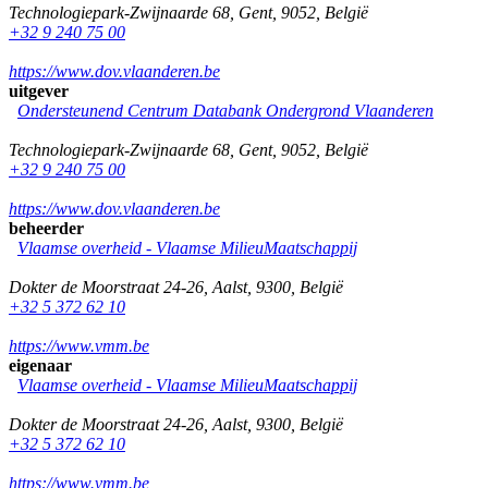
Technologiepark-Zwijnaarde 68
,
Gent
,
9052
,
België
+32 9 240 75 00
https://www.dov.vlaanderen.be
uitgever
Ondersteunend Centrum Databank Ondergrond Vlaanderen
Technologiepark-Zwijnaarde 68
,
Gent
,
9052
,
België
+32 9 240 75 00
https://www.dov.vlaanderen.be
beheerder
Vlaamse overheid - Vlaamse MilieuMaatschappij
Dokter de Moorstraat 24-26
,
Aalst
,
9300
,
België
+32 5 372 62 10
https://www.vmm.be
eigenaar
Vlaamse overheid - Vlaamse MilieuMaatschappij
Dokter de Moorstraat 24-26
,
Aalst
,
9300
,
België
+32 5 372 62 10
https://www.vmm.be