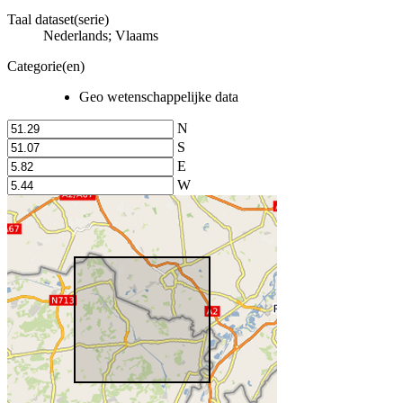
Taal dataset(serie)
Nederlands; Vlaams
Categorie(en)
Geo wetenschappelijke data
N
S
E
W