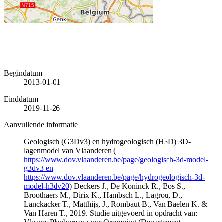
Begindatum
2013-01-01
Einddatum
2019-11-26
Aanvullende informatie
Geologisch (G3Dv3) en hydrogeologisch (H3D) 3D-
lagenmodel van Vlaanderen (
https://www.dov.vlaanderen.be/page/geologisch-3d-model-
g3dv3 en
https://www.dov.vlaanderen.be/page/hydrogeologisch-3d-
model-h3dv20
) Deckers J., De Koninck R., Bos S.,
Broothaers M., Dirix K., Hambsch L., Lagrou, D.,
Lanckacker T., Matthijs, J., Rombaut B., Van Baelen K. &
Van Haren T., 2019. Studie uitgevoerd in opdracht van:
Vlaams Planbureau voor Omgeving (Departement