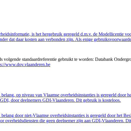
eidsinformatie, is het hergebruik geregeld d.m.v. de Modellicentie voor
nder dat daar kosten aan verbonden zijn. Als enige gebruiksvoorwaarde
eds volgende standaardreferentie gebruikt te worden: Databank Ondergr
ps://www.dov.vlaanderen.be
belang, op niveau van Vlaamse overheidsinstanties is geregeld door h
GDI, door deelnemers GDI-Vlaanderen. Dit gebruik is kosteloos.
belang door niet-Vlaamse overheidsinstanties is geregeld door het Bes
 overheidsdiensten die geen deelnemer zijn aan GDI-Vlaanderen. Dit 