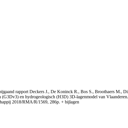
t bijgaand rapport Deckers J., De Koninck R., Bos S., Broothaers M., Di
 (G3Dv3) en hydrogeologisch (H3D) 3D-lagenmodel van Vlaanderen. S
appij 2018/RMA/R/1569, 286p. + bijlagen