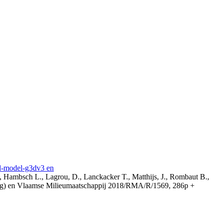
3d-model-g3dv3 en
, Hambsch L., Lagrou, D., Lanckacker T., Matthijs, J., Rombaut B.,
ing) en Vlaamse Milieumaatschappij 2018/RMA/R/1569, 286p +