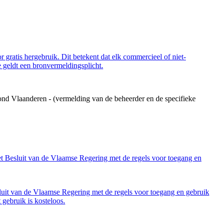
 gratis hergebruik. Dit betekent dat elk commercieel of niet-
 geldt een bronvermeldingsplicht.
ond Vlaanderen - (vermelding van de beheerder en de specifieke
et Besluit van de Vlaamse Regering met de regels voor toegang en
luit van de Vlaamse Regering met de regels voor toegang en gebruik
gebruik is kosteloos.