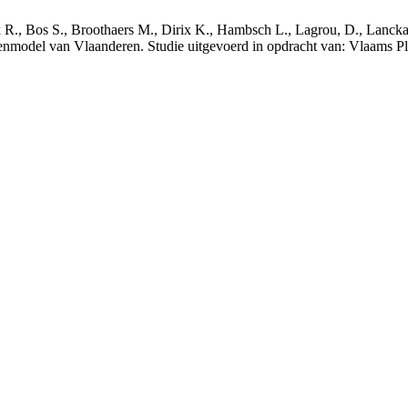
nck R., Bos S., Broothaers M., Dirix K., Hambsch L., Lagrou, D., Lanck
nmodel van Vlaanderen. Studie uitgevoerd in opdracht van: Vlaams