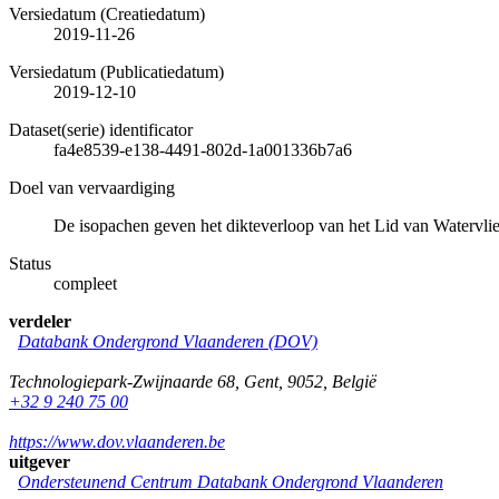
Versiedatum (Creatiedatum)
2019-11-26
Versiedatum (Publicatiedatum)
2019-12-10
Dataset(serie) identificator
fa4e8539-e138-4491-802d-1a001336b7a6
Doel van vervaardiging
De isopachen geven het dikteverloop van het Lid van Watervli
Status
compleet
verdeler
Databank Ondergrond Vlaanderen (DOV)
Technologiepark-Zwijnaarde 68
,
Gent
,
9052
,
België
+32 9 240 75 00
https://www.dov.vlaanderen.be
uitgever
Ondersteunend Centrum Databank Ondergrond Vlaanderen