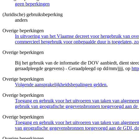
geen beperkingen
(Juridische) gebruiksbeperking
anders
Overige beperkingen
In uitvoering van het Vlaamse decreet voor hergebruik van overh
commercieel hergebruik voor onbepaalde duur is toegelaten, zo
Overige beperkingen
Bij het gebruik van de informatie die DOV aanbiedt, dient ste
geraadpleegde gegevens) - Geraadpleegd op dd/mm/jjjj, op
htt
Overige beperkingen
Volgende aansprakelijkheidsbepalingen gelden.
Overige beperkingen
Toegang en gebruik voor het uitvoeren van taken van algemeen 
gebruik van geografische gegevensbronnen toegevoegd aan de 
Overige beperkingen
Toegang en gebruik voor het uitvoeren van taken van algemeen 
van geografische gegevensbronnen toegevoegd aan de GDI, door
Overige beperkingen