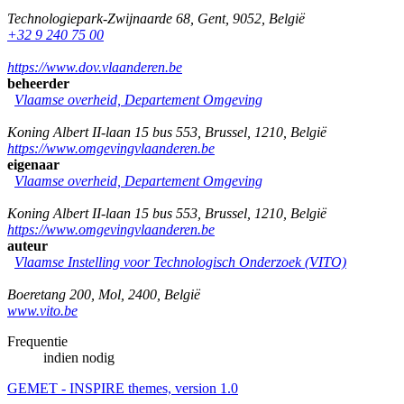
Technologiepark-Zwijnaarde 68
,
Gent
,
9052
,
België
+32 9 240 75 00
https://www.dov.vlaanderen.be
beheerder
Vlaamse overheid, Departement Omgeving
Koning Albert II-laan 15 bus 553
,
Brussel
,
1210
,
België
https://www.omgevingvlaanderen.be
eigenaar
Vlaamse overheid, Departement Omgeving
Koning Albert II-laan 15 bus 553
,
Brussel
,
1210
,
België
https://www.omgevingvlaanderen.be
auteur
Vlaamse Instelling voor Technologisch Onderzoek (VITO)
Boeretang 200
,
Mol
,
2400
,
België
www.vito.be
Frequentie
indien nodig
GEMET - INSPIRE themes, version 1.0