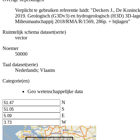
Verplicht te gebruiken referentie luidt: "Deckers J., De Koni
2019. Geologisch (G3Dv3) en hydrogeologisch (H3D) 3D-lage
Milieumaatschappij 2018/RMA/R/1569, 286p. + bijlagen"
Ruimtelijk schema dataset(serie)
vector
Noemer
50000
Taal dataset(serie)
Nederlands; Vlaams
Categorie(en)
Geo wetenschappelijke data
N
S
E
W