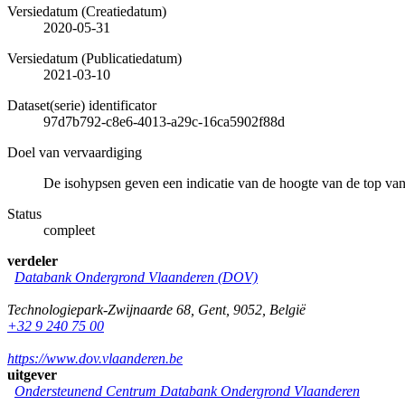
Versiedatum (Creatiedatum)
2020-05-31
Versiedatum (Publicatiedatum)
2021-03-10
Dataset(serie) identificator
97d7b792-c8e6-4013-a29c-16ca5902f88d
Doel van vervaardiging
De isohypsen geven een indicatie van de hoogte van de top v
Status
compleet
verdeler
Databank Ondergrond Vlaanderen (DOV)
Technologiepark-Zwijnaarde 68
,
Gent
,
9052
,
België
+32 9 240 75 00
https://www.dov.vlaanderen.be
uitgever
Ondersteunend Centrum Databank Ondergrond Vlaanderen