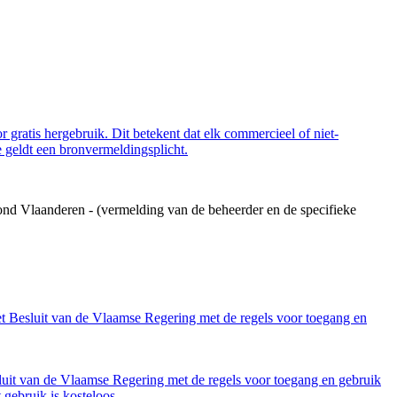
 gratis hergebruik. Dit betekent dat elk commercieel of niet-
 geldt een bronvermeldingsplicht.
ond Vlaanderen - (vermelding van de beheerder en de specifieke
et Besluit van de Vlaamse Regering met de regels voor toegang en
luit van de Vlaamse Regering met de regels voor toegang en gebruik
gebruik is kosteloos.