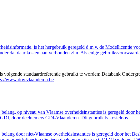
eidsinformatie, is het hergebruik geregeld d.m.v. de Modellicentie voor
nder dat daar kosten aan verbonden zijn. Als enige gebruiksvoorwaarde
eds volgende standaardreferentie gebruikt te worden: Databank Ondergr
ps://www.dov.vlaanderen.be
belang, op niveau van Vlaamse overheidsinstanties is geregeld door h
GDI, door deelnemers GDI-Vlaanderen. Dit gebruik is kosteloos.
belang door niet-Vlaamse overheidsinstanties is geregeld door het Bes
 overheidsdiensten die geen deelnemer zijn aan GDI-Vlaanderen. Dit 