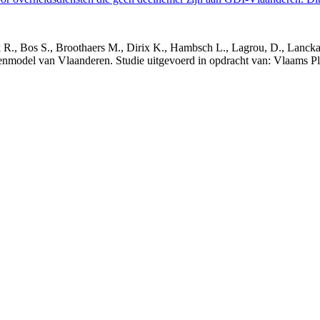
nck R., Bos S., Broothaers M., Dirix K., Hambsch L., Lagrou, D., Lanck
nmodel van Vlaanderen. Studie uitgevoerd in opdracht van: Vlaams