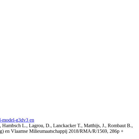
3d-model-g3dv3 en
, Hambsch L., Lagrou, D., Lanckacker T., Matthijs, J., Rombaut B.,
ing) en Vlaamse Milieumaatschappij 2018/RMA/R/1569, 286p +