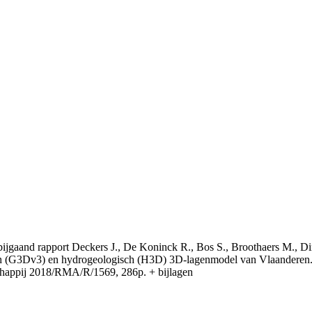
t bijgaand rapport Deckers J., De Koninck R., Bos S., Broothaers M., Di
 (G3Dv3) en hydrogeologisch (H3D) 3D-lagenmodel van Vlaanderen. S
appij 2018/RMA/R/1569, 286p. + bijlagen