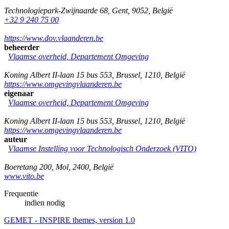
Technologiepark-Zwijnaarde 68
,
Gent
,
9052
,
België
+32 9 240 75 00
https://www.dov.vlaanderen.be
beheerder
Vlaamse overheid, Departement Omgeving
Koning Albert II-laan 15 bus 553
,
Brussel
,
1210
,
België
https://www.omgevingvlaanderen.be
eigenaar
Vlaamse overheid, Departement Omgeving
Koning Albert II-laan 15 bus 553
,
Brussel
,
1210
,
België
https://www.omgevingvlaanderen.be
auteur
Vlaamse Instelling voor Technologisch Onderzoek (VITO)
Boeretang 200
,
Mol
,
2400
,
België
www.vito.be
Frequentie
indien nodig
GEMET - INSPIRE themes, version 1.0