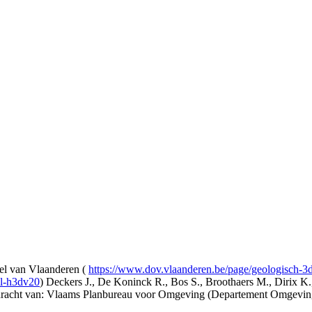
l van Vlaanderen (
https://www.dov.vlaanderen.be/page/geologisch-
el-h3dv20
) Deckers J., De Koninck R., Bos S., Broothaers M., Dirix K.
opdracht van: Vlaams Planbureau voor Omgeving (Departement Omgev