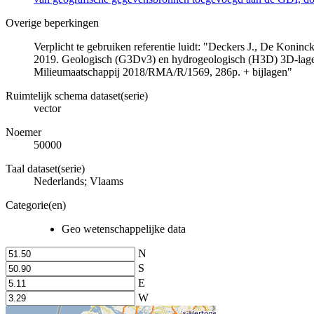
Overige beperkingen
Verplicht te gebruiken referentie luidt: "Deckers J., De Koni
2019. Geologisch (G3Dv3) en hydrogeologisch (H3D) 3D-lage
Milieumaatschappij 2018/RMA/R/1569, 286p. + bijlagen"
Ruimtelijk schema dataset(serie)
vector
Noemer
50000
Taal dataset(serie)
Nederlands; Vlaams
Categorie(en)
Geo wetenschappelijke data
N
S
E
W