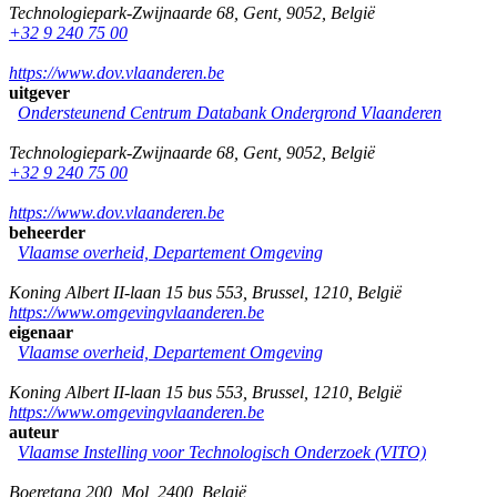
Technologiepark-Zwijnaarde 68
,
Gent
,
9052
,
België
+32 9 240 75 00
https://www.dov.vlaanderen.be
uitgever
Ondersteunend Centrum Databank Ondergrond Vlaanderen
Technologiepark-Zwijnaarde 68
,
Gent
,
9052
,
België
+32 9 240 75 00
https://www.dov.vlaanderen.be
beheerder
Vlaamse overheid, Departement Omgeving
Koning Albert II-laan 15 bus 553
,
Brussel
,
1210
,
België
https://www.omgevingvlaanderen.be
eigenaar
Vlaamse overheid, Departement Omgeving
Koning Albert II-laan 15 bus 553
,
Brussel
,
1210
,
België
https://www.omgevingvlaanderen.be
auteur
Vlaamse Instelling voor Technologisch Onderzoek (VITO)
Boeretang 200
,
Mol
,
2400
,
België