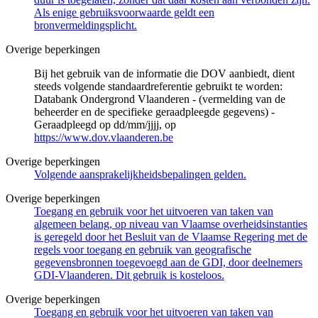
Als enige gebruiksvoorwaarde geldt een
bronvermeldingsplicht.
Overige beperkingen
Bij het gebruik van de informatie die DOV aanbiedt, dient
steeds volgende standaardreferentie gebruikt te worden:
Databank Ondergrond Vlaanderen - (vermelding van de
beheerder en de specifieke geraadpleegde gegevens) -
Geraadpleegd op dd/mm/jjjj, op
https://www.dov.vlaanderen.be
Overige beperkingen
Volgende aansprakelijkheidsbepalingen gelden.
Overige beperkingen
Toegang en gebruik voor het uitvoeren van taken van
algemeen belang, op niveau van Vlaamse overheidsinstanties
is geregeld door het Besluit van de Vlaamse Regering met de
regels voor toegang en gebruik van geografische
gegevensbronnen toegevoegd aan de GDI, door deelnemers
GDI-Vlaanderen. Dit gebruik is kosteloos.
Overige beperkingen
Toegang en gebruik voor het uitvoeren van taken van