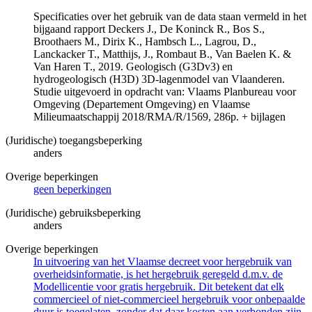
Specificaties over het gebruik van de data staan vermeld in het
bijgaand rapport Deckers J., De Koninck R., Bos S.,
Broothaers M., Dirix K., Hambsch L., Lagrou, D.,
Lanckacker T., Matthijs, J., Rombaut B., Van Baelen K. &
Van Haren T., 2019. Geologisch (G3Dv3) en
hydrogeologisch (H3D) 3D-lagenmodel van Vlaanderen.
Studie uitgevoerd in opdracht van: Vlaams Planbureau voor
Omgeving (Departement Omgeving) en Vlaamse
Milieumaatschappij 2018/RMA/R/1569, 286p. + bijlagen
(Juridische) toegangsbeperking
anders
Overige beperkingen
geen beperkingen
(Juridische) gebruiksbeperking
anders
Overige beperkingen
In uitvoering van het Vlaamse decreet voor hergebruik van
overheidsinformatie, is het hergebruik geregeld d.m.v. de
Modellicentie voor gratis hergebruik. Dit betekent dat elk
commercieel of niet-commercieel hergebruik voor onbepaalde
duur is toegelaten, zonder dat daar kosten aan verbonden zijn.