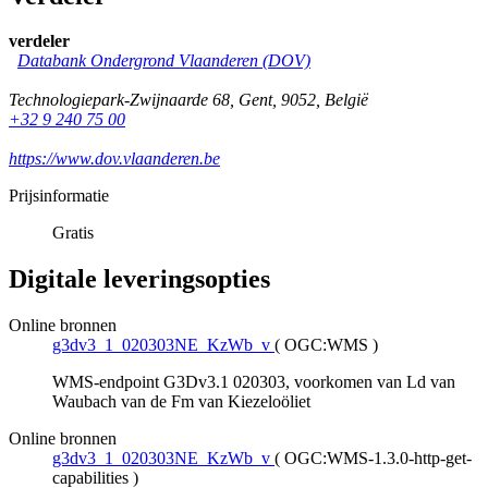
verdeler
Databank Ondergrond Vlaanderen (DOV)
Technologiepark-Zwijnaarde 68
,
Gent
,
9052
,
België
+32 9 240 75 00
https://www.dov.vlaanderen.be
Prijsinformatie
Gratis
Digitale leveringsopties
Online bronnen
g3dv3_1_020303NE_KzWb_v
(
OGC:WMS
)
WMS-endpoint G3Dv3.1 020303, voorkomen van Ld van
Waubach van de Fm van Kiezeloöliet
Online bronnen
g3dv3_1_020303NE_KzWb_v
(
OGC:WMS-1.3.0-http-get-
capabilities
)