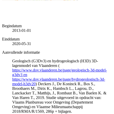
Begindatum
2013-01-01
Einddatum
2020-05-31
Aanvullende informatie
Geologisch (G3Dv3) en hydrogeologisch (H3D) 3D-
lagenmodel van Vlaanderen (
https://www.dov.vlaanderen.be/page/geologisch-3d-model-
g3dv3 en
https://www.dov.vlaanderen.be/page/hydrogeologisch-3d-
model-h3dv20
) Deckers J., De Koninck R., Bos S.,
Broothaers M., Dirix K., Hambsch L., Lagrou, D.,
Lanckacker T., Matthijs, J., Rombaut B., Van Baelen K. &
Van Haren T., 2019. Studie uitgevoerd in opdracht van:
Vlaams Planbureau voor Omgeving (Departement
Omgeving) en Vlaamse Milieumaatschappij
2018/RMA/R/1569, 286p + bijlagen.