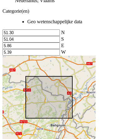
Nederlands; Vlaams
Categorie(en)
Geo wetenschappelijke data
N
S
E
W