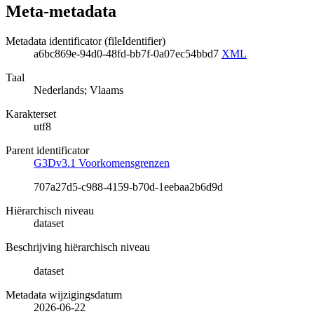
Meta-metadata
Metadata identificator (fileIdentifier)
a6bc869e-94d0-48fd-bb7f-0a07ec54bbd7
XML
Taal
Nederlands; Vlaams
Karakterset
utf8
Parent identificator
G3Dv3.1 Voorkomensgrenzen
707a27d5-c988-4159-b70d-1eebaa2b6d9d
Hiërarchisch niveau
dataset
Beschrijving hiërarchisch niveau
dataset
Metadata wijzigingsdatum
2026-06-22