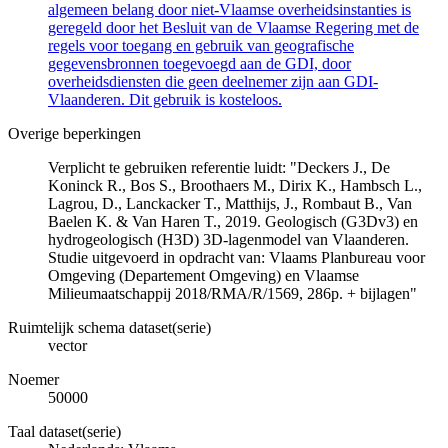
algemeen belang door niet-Vlaamse overheidsinstanties is
geregeld door het Besluit van de Vlaamse Regering met de
regels voor toegang en gebruik van geografische
gegevensbronnen toegevoegd aan de GDI, door
overheidsdiensten die geen deelnemer zijn aan GDI-
Vlaanderen. Dit gebruik is kosteloos.
Overige beperkingen
Verplicht te gebruiken referentie luidt: "Deckers J., De
Koninck R., Bos S., Broothaers M., Dirix K., Hambsch L.,
Lagrou, D., Lanckacker T., Matthijs, J., Rombaut B., Van
Baelen K. & Van Haren T., 2019. Geologisch (G3Dv3) en
hydrogeologisch (H3D) 3D-lagenmodel van Vlaanderen.
Studie uitgevoerd in opdracht van: Vlaams Planbureau voor
Omgeving (Departement Omgeving) en Vlaamse
Milieumaatschappij 2018/RMA/R/1569, 286p. + bijlagen"
Ruimtelijk schema dataset(serie)
vector
Noemer
50000
Taal dataset(serie)