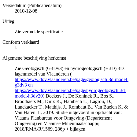
Versiedatum (Publicatiedatum)
2010-12-08
Uitleg
Zie vermelde specificatie
Conform verklaard
Ja
Algemene beschrijving herkomst
Zie Geologisch (G3Dv3) en hydrogeologisch (H3D) 3D-
lagenmodel van Vlaanderen (
https://www.dov.vlaanderen.be/page/geologisch-3d-model-
g3dv3 en
https://www.dov.vlaanderen.be/page/hydrogeologisch-3d-
model-h3dv20
) Deckers J., De Koninck R., Bos S.,
Broothaers M., Dirix K., Hambsch L., Lagrou, D.,
Lanckacker T., Matthijs, J., Rombaut B., Van Baelen K. &
Van Haren T., 2019. Studie uitgevoerd in opdracht van:
Vlaams Planbureau voor Omgeving (Departement
Omgeving) en Vlaamse Milieumaatschappij
2018/RMA/R/1569, 286p + bijlagen.