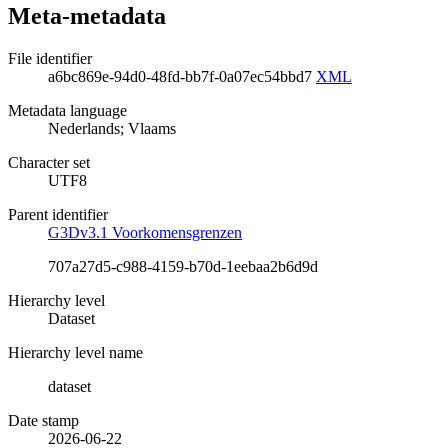
Meta-metadata
File identifier
a6bc869e-94d0-48fd-bb7f-0a07ec54bbd7
XML
Metadata language
Nederlands; Vlaams
Character set
UTF8
Parent identifier
G3Dv3.1 Voorkomensgrenzen
707a27d5-c988-4159-b70d-1eebaa2b6d9d
Hierarchy level
Dataset
Hierarchy level name
dataset
Date stamp
2026-06-22