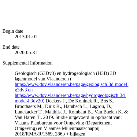
Begin date
2013-01-01
End date
2020-05-31
Supplemental Information
Geologisch (G3Dv3) en hydrogeologisch (H3D) 3D-
lagenmodel van Vlaanderen (
https://www.dov.vlaanderen.be/page/geologisch-3d-model-
g3dv3 en
https://www.dov.vlaanderen.be/page/hydrogeologisch-3d-
model-h3dv20
) Deckers J., De Koninck R., Bos S.,
Broothaers M., Dirix K., Hambsch L., Lagrou, D.,
Lanckacker T., Matthijs, J., Rombaut B., Van Baelen K. &
Van Haren T., 2019. Studie uitgevoerd in opdracht van:
Vlaams Planbureau voor Omgeving (Departement
Omgeving) en Vlaamse Milieumaatschappij
2018/RMA/R/1569, 286p + bijlagen.