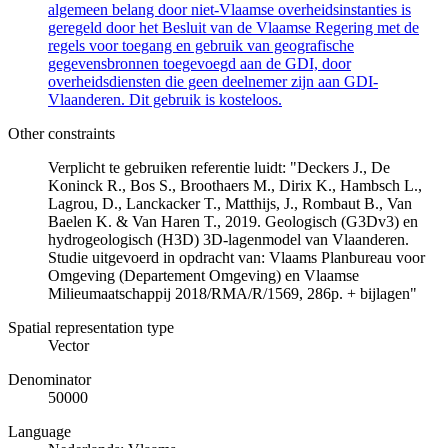
algemeen belang door niet-Vlaamse overheidsinstanties is
geregeld door het Besluit van de Vlaamse Regering met de
regels voor toegang en gebruik van geografische
gegevensbronnen toegevoegd aan de GDI, door
overheidsdiensten die geen deelnemer zijn aan GDI-
Vlaanderen. Dit gebruik is kosteloos.
Other constraints
Verplicht te gebruiken referentie luidt: "Deckers J., De
Koninck R., Bos S., Broothaers M., Dirix K., Hambsch L.,
Lagrou, D., Lanckacker T., Matthijs, J., Rombaut B., Van
Baelen K. & Van Haren T., 2019. Geologisch (G3Dv3) en
hydrogeologisch (H3D) 3D-lagenmodel van Vlaanderen.
Studie uitgevoerd in opdracht van: Vlaams Planbureau voor
Omgeving (Departement Omgeving) en Vlaamse
Milieumaatschappij 2018/RMA/R/1569, 286p. + bijlagen"
Spatial representation type
Vector
Denominator
50000
Language