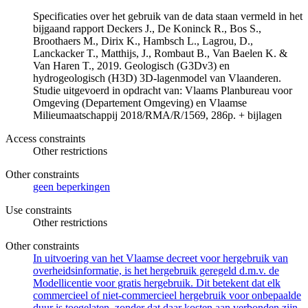
Specificaties over het gebruik van de data staan vermeld in het
bijgaand rapport Deckers J., De Koninck R., Bos S.,
Broothaers M., Dirix K., Hambsch L., Lagrou, D.,
Lanckacker T., Matthijs, J., Rombaut B., Van Baelen K. &
Van Haren T., 2019. Geologisch (G3Dv3) en
hydrogeologisch (H3D) 3D-lagenmodel van Vlaanderen.
Studie uitgevoerd in opdracht van: Vlaams Planbureau voor
Omgeving (Departement Omgeving) en Vlaamse
Milieumaatschappij 2018/RMA/R/1569, 286p. + bijlagen
Access constraints
Other restrictions
Other constraints
geen beperkingen
Use constraints
Other restrictions
Other constraints
In uitvoering van het Vlaamse decreet voor hergebruik van
overheidsinformatie, is het hergebruik geregeld d.m.v. de
Modellicentie voor gratis hergebruik. Dit betekent dat elk
commercieel of niet-commercieel hergebruik voor onbepaalde
duur is toegelaten, zonder dat daar kosten aan verbonden zijn.