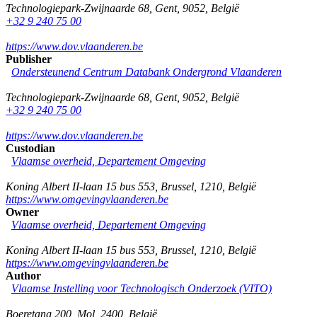
Technologiepark-Zwijnaarde 68
,
Gent
,
9052
,
België
+32 9 240 75 00
https://www.dov.vlaanderen.be
Publisher
Ondersteunend Centrum Databank Ondergrond Vlaanderen
Technologiepark-Zwijnaarde 68
,
Gent
,
9052
,
België
+32 9 240 75 00
https://www.dov.vlaanderen.be
Custodian
Vlaamse overheid, Departement Omgeving
Koning Albert II-laan 15 bus 553
,
Brussel
,
1210
,
België
https://www.omgevingvlaanderen.be
Owner
Vlaamse overheid, Departement Omgeving
Koning Albert II-laan 15 bus 553
,
Brussel
,
1210
,
België
https://www.omgevingvlaanderen.be
Author
Vlaamse Instelling voor Technologisch Onderzoek (VITO)
Boeretang 200
,
Mol
,
2400
,
België