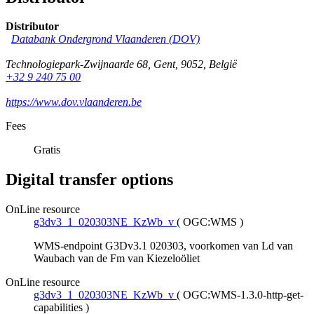
Distributor
Databank Ondergrond Vlaanderen (DOV)
Technologiepark-Zwijnaarde 68
,
Gent
,
9052
,
België
+32 9 240 75 00
https://www.dov.vlaanderen.be
Fees
Gratis
Digital transfer options
OnLine resource
g3dv3_1_020303NE_KzWb_v
(
OGC:WMS
)
WMS-endpoint G3Dv3.1 020303, voorkomen van Ld van
Waubach van de Fm van Kiezeloöliet
OnLine resource
g3dv3_1_020303NE_KzWb_v
(
OGC:WMS-1.3.0-http-get-
capabilities
)