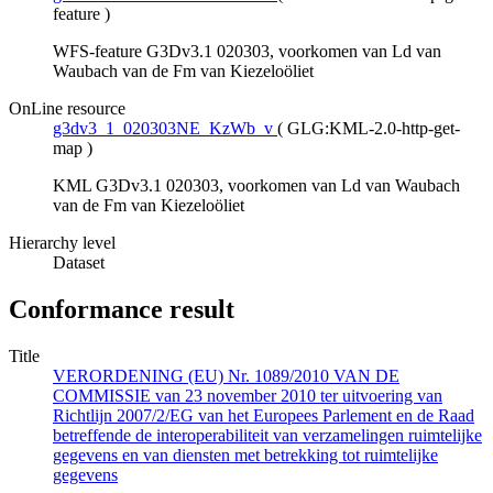
feature
)
WFS-feature G3Dv3.1 020303, voorkomen van Ld van
Waubach van de Fm van Kiezeloöliet
OnLine resource
g3dv3_1_020303NE_KzWb_v
(
GLG:KML-2.0-http-get-
map
)
KML G3Dv3.1 020303, voorkomen van Ld van Waubach
van de Fm van Kiezeloöliet
Hierarchy level
Dataset
Conformance result
Title
VERORDENING (EU) Nr. 1089/2010 VAN DE
COMMISSIE van 23 november 2010 ter uitvoering van
Richtlijn 2007/2/EG van het Europees Parlement en de Raad
betreffende de interoperabiliteit van verzamelingen ruimtelijke
gegevens en van diensten met betrekking tot ruimtelijke
gegevens