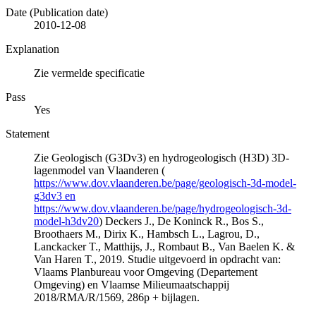
Date (Publication date)
2010-12-08
Explanation
Zie vermelde specificatie
Pass
Yes
Statement
Zie Geologisch (G3Dv3) en hydrogeologisch (H3D) 3D-
lagenmodel van Vlaanderen (
https://www.dov.vlaanderen.be/page/geologisch-3d-model-
g3dv3 en
https://www.dov.vlaanderen.be/page/hydrogeologisch-3d-
model-h3dv20
) Deckers J., De Koninck R., Bos S.,
Broothaers M., Dirix K., Hambsch L., Lagrou, D.,
Lanckacker T., Matthijs, J., Rombaut B., Van Baelen K. &
Van Haren T., 2019. Studie uitgevoerd in opdracht van:
Vlaams Planbureau voor Omgeving (Departement
Omgeving) en Vlaamse Milieumaatschappij
2018/RMA/R/1569, 286p + bijlagen.