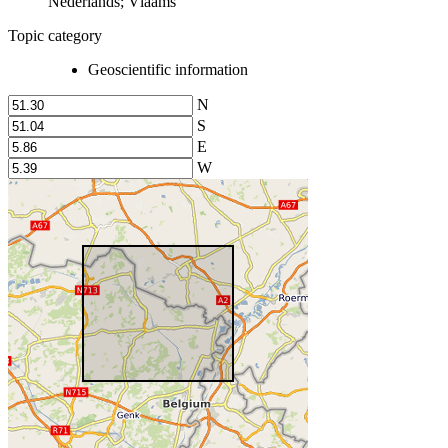
Nederlands; Vlaams
Topic category
Geoscientific information
N
S
E
W