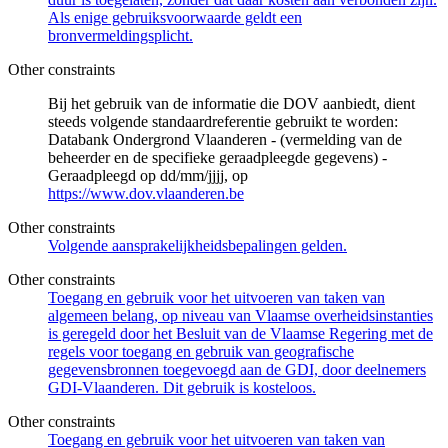
Als enige gebruiksvoorwaarde geldt een
bronvermeldingsplicht.
Other constraints
Bij het gebruik van de informatie die DOV aanbiedt, dient
steeds volgende standaardreferentie gebruikt te worden:
Databank Ondergrond Vlaanderen - (vermelding van de
beheerder en de specifieke geraadpleegde gegevens) -
Geraadpleegd op dd/mm/jjjj, op
https://www.dov.vlaanderen.be
Other constraints
Volgende aansprakelijkheidsbepalingen gelden.
Other constraints
Toegang en gebruik voor het uitvoeren van taken van
algemeen belang, op niveau van Vlaamse overheidsinstanties
is geregeld door het Besluit van de Vlaamse Regering met de
regels voor toegang en gebruik van geografische
gegevensbronnen toegevoegd aan de GDI, door deelnemers
GDI-Vlaanderen. Dit gebruik is kosteloos.
Other constraints
Toegang en gebruik voor het uitvoeren van taken van