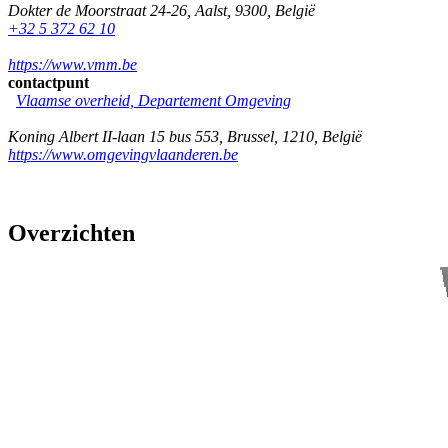
Dokter de Moorstraat 24-26
,
Aalst
,
9300
,
België
+32 5 372 62 10
https://www.vmm.be
contactpunt
Vlaamse overheid, Departement Omgeving
Koning Albert II-laan 15 bus 553
,
Brussel
,
1210
,
België
https://www.omgevingvlaanderen.be
Overzichten