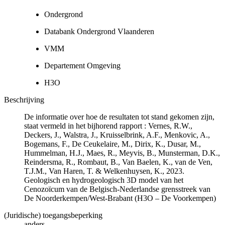
Ondergrond
Databank Ondergrond Vlaanderen
VMM
Departement Omgeving
H3O
Beschrijving
De informatie over hoe de resultaten tot stand gekomen zijn,
staat vermeld in het bijhorend rapport : Vernes, R.W.,
Deckers, J., Walstra, J., Kruisselbrink, A.F., Menkovic, A.,
Bogemans, F., De Ceukelaire, M., Dirix, K., Dusar, M.,
Hummelman, H.J., Maes, R., Meyvis, B., Munsterman, D.K.,
Reindersma, R., Rombaut, B., Van Baelen, K., van de Ven,
T.J.M., Van Haren, T. & Welkenhuysen, K., 2023.
Geologisch en hydrogeologisch 3D model van het
Cenozoïcum van de Belgisch-Nederlandse grensstreek van
De Noorderkempen/West-Brabant (H3O – De Voorkempen)
(Juridische) toegangsbeperking
anders