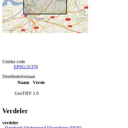
Unieke code
EPSG:31370
Distributieformaat
Naam
Versie
GeoTIFF
1.0
Verdeler
verdeler
Databank Ondergrond Vlaanderen (DOV)