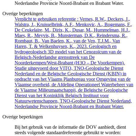
Nederlandse Provincie Noord-Brabant en Brabant Water.
Overige beperkingen
Verplicht te gebruiken referentie : Vernes, R.W., Deckers, J.,
Walstra, J., Kruisselbrink, A.F., Menkovic, A., Bogemans, F.,
De Ceukelaire, M., Dirix, K., Dusar, M., Hummelman, H.J.,
Maes, R., Meyvis, B., Munsterman, D.K., Reindersma, R.,
Rombaut, B., Van Baelen, K., van de Ven, T.J.M., Van
Haren, T. & Welkenhuysen, K., 2023. Geologisch en
hydrogeologisch 3D model van het Cenozoïcum van de
Belgisch-Nederlandse grensstreek van De
Noorderkempen/West-Brabant (H3O – De Voorkempen).
Studie uitgevoerd door VITO, TNO-Geologische Dienst
Nederland en de Belgische Geologische Dienst (KBIN) in
opdracht van het Vlaams Planbureau voor Omgeving van de
Vlaamse overheid, de Afdeling Operationeel Waterbeheer van
de Vlaamse Milieumaatschappij, de Belgische Geologische
Dienst van het Koninklijk Belgisch Instituut voor
Natuurwetenschappen, TNO-Geologische Dienst Nederland,
Nederlandse Provincie Noord-Brabant en Brabant Water.
Overige beperkingen
Bij het gebruik van de informatie die DOV aanbiedt, dient
steeds volgende standaardreferentie gebruikt te worden: