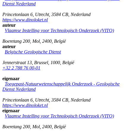
Dienst Nederland
Princetonlaan 6
,
Utrecht
,
3584 CB
,
Nederland
https://www.dinoloket.nl
auteur
Vlaamse Instelling voor Technologisch Onderzoek (VITO)
Boeretang 200
,
Mol
,
2400
,
België
auteur
Belgische Geologische Dienst
Jennerstraat 13
,
Brussel
,
1000
,
België
+32 2 788 76 00-01
eigenaar
Toegepast-Natuurwetenschappelijk Onderzoek - Geologische
Dienst Nederland
Princetonlaan 6
,
Utrecht
,
3584 CB
,
Nederland
https://www.dinoloket.nl
eigenaar
Vlaamse Instelling voor Technologisch Onderzoek (VITO)
Boeretang 200
,
Mol
,
2400
,
België