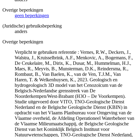
Overige beperkingen
geen beperkingen
(Juridische) gebruiksbeperking
anders
Overige beperkingen
Verplicht te gebruiken referentie : Vernes, R.W., Deckers, J.,
Walstra, J., Kruisselbrink, A.F., Menkovic, A., Bogemans, F.,
De Ceukelaire, M., Dirix, K., Dusar, M., Hummelman, H.J.,
Maes, R., Meyvis, B., Munsterman, D.K., Reindersma, R.,
Rombaut, B., Van Baelen, K., van de Ven, T.J.M., Van
Haren, T. & Welkenhuysen, K., 2023. Geologisch en
hydrogeologisch 3D model van het Cenozoïcum van de
Belgisch-Nederlandse grensstreek van De
Noorderkempen/West-Brabant (H3O – De Voorkempen).
Studie uitgevoerd door VITO, TNO-Geologische Dienst
Nederland en de Belgische Geologische Dienst (KBIN) in
opdracht van het Vlaams Planbureau voor Omgeving van de
Vlaamse overheid, de Afdeling Operationeel Waterbeheer van
de Vlaamse Milieumaatschappij, de Belgische Geologische
Dienst van het Koninklijk Belgisch Instituut voor
Natuurwetenschappen, TNO-Geologische Dienst Nederland,