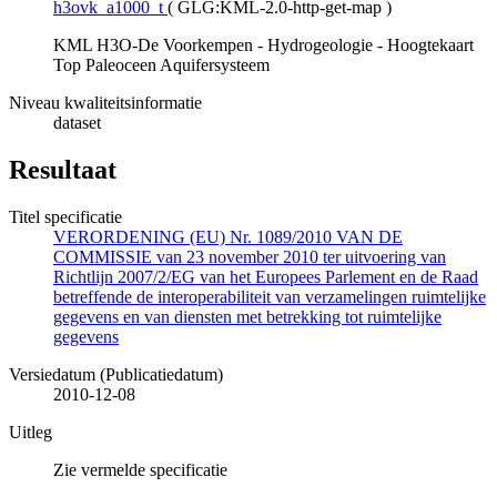
h3ovk_a1000_t
(
GLG:KML-2.0-http-get-map
)
KML H3O-De Voorkempen - Hydrogeologie - Hoogtekaart
Top Paleoceen Aquifersysteem
Niveau kwaliteitsinformatie
dataset
Resultaat
Titel specificatie
VERORDENING (EU) Nr. 1089/2010 VAN DE
COMMISSIE van 23 november 2010 ter uitvoering van
Richtlijn 2007/2/EG van het Europees Parlement en de Raad
betreffende de interoperabiliteit van verzamelingen ruimtelijke
gegevens en van diensten met betrekking tot ruimtelijke
gegevens
Versiedatum (Publicatiedatum)
2010-12-08
Uitleg
Zie vermelde specificatie