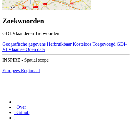
Zoekwoorden
GDI-Vlaanderen Trefwoorden
Geografische gegevens
Herbruikbaar
Kosteloos
Toegevoegd GDI-
Vl
Vlaamse Open data
INSPIRE - Spatial scope
Europees
Regionaal
Over
Github