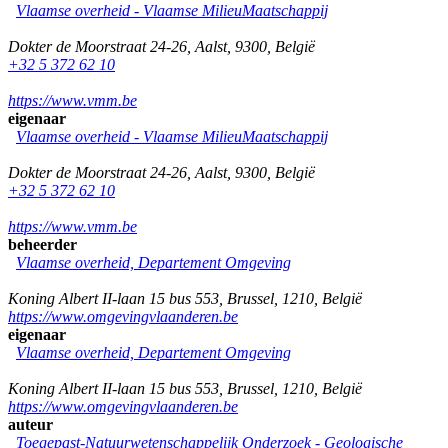
Vlaamse overheid - Vlaamse MilieuMaatschappij
Dokter de Moorstraat 24-26
,
Aalst
,
9300
,
België
+32 5 372 62 10
https://www.vmm.be
eigenaar
Vlaamse overheid - Vlaamse MilieuMaatschappij
Dokter de Moorstraat 24-26
,
Aalst
,
9300
,
België
+32 5 372 62 10
https://www.vmm.be
beheerder
Vlaamse overheid, Departement Omgeving
Koning Albert II-laan 15 bus 553
,
Brussel
,
1210
,
België
https://www.omgevingvlaanderen.be
eigenaar
Vlaamse overheid, Departement Omgeving
Koning Albert II-laan 15 bus 553
,
Brussel
,
1210
,
België
https://www.omgevingvlaanderen.be
auteur
Toegepast-Natuurwetenschappelijk Onderzoek - Geologische