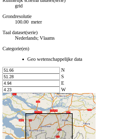
Ruimtelijk schema dataset(serie)
grid
Grondresolutie
100.00 meter
Taal dataset(serie)
Nederlands; Vlaams
Categorie(en)
Geo wetenschappelijke data
N
S
E
W