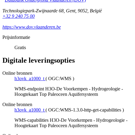
Technologiepark-Zwijnaarde 68
,
Gent
,
9052
,
België
+32 9 240 75 00
https://www.dov.vlaanderen.be
Prijsinformatie
Gratis
Digitale leveringsopties
Online bronnen
h3ovk_a1000_t
(
OGC:WMS
)
WMS-endpoint H3O-De Voorkempen - Hydrogeologie -
Hoogtekaart Top Paleoceen Aquifersysteem
Online bronnen
h3ovk_a1000_t
(
OGC:WMS-1.3.0-http-get-capabilities
)
WMS-capabilities H3O-De Voorkempen - Hydrogeologie -
Hoogtekaart Top Paleoceen Aquifersysteem